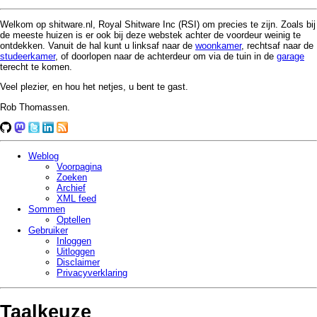
Welkom op shitware.nl, Royal Shitware Inc (RSI) om precies te zijn. Zoals bij
de meeste huizen is er ook bij deze webstek achter de voordeur weinig te
ontdekken. Vanuit de hal kunt u linksaf naar de
woonkamer
, rechtsaf naar de
studeerkamer
, of doorlopen naar de achterdeur om via de tuin in de
garage
terecht te komen.
Veel plezier, en hou het netjes, u bent te gast.
Rob Thomassen.
Weblog
Voorpagina
Zoeken
Archief
XML feed
Sommen
Optellen
Gebruiker
Inloggen
Uitloggen
Disclaimer
Privacy­verklaring
Taalkeuze