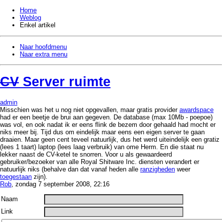
Home
Weblog
Enkel artikel
Naar hoofdmenu
Naar extra menu
CV
Server ruimte
admin
Misschien was het u nog niet opgevallen, maar gratis provider
awardspace
had er een beetje de brui aan gegeven. De database (max 10Mb - poepoe)
was vol, en ook nadat ik er eens flink de bezem door gehaald had mocht er
niks meer bij. Tijd dus om eindelijk maar eens een eigen server te gaan
draaien. Maar geen cent teveel natuurlijk, dus het werd uiteindelijk een gratiz
(lees 1 taart) laptop (lees laag verbruik) van ome Herm. En die staat nu
lekker naast de CV-ketel te snorren. Voor u als gewaardeerd
gebruiker/bezoeker van alle Royal Shitware Inc. diensten verandert er
natuurlijk niks (behalve dan dat vanaf heden alle
ranzigheden
weer
toegestaan
zijn).
Rob
, zondag 7 september 2008, 22:16
Naam
Link