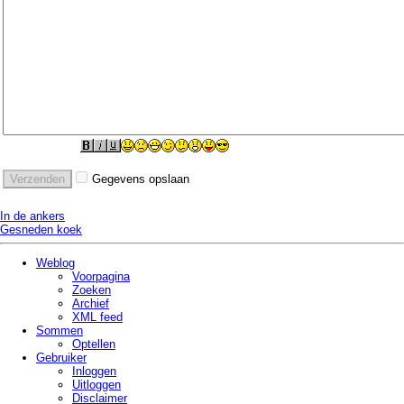
Gegevens opslaan
In de ankers
Gesneden koek
Weblog
Voorpagina
Zoeken
Archief
XML feed
Sommen
Optellen
Gebruiker
Inloggen
Uitloggen
Disclaimer