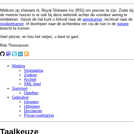
Welkom op shitware.nl, Royal Shitware Inc (RSI) om precies te zijn. Zoals bij
de meeste huizen is er ook bij deze webstek achter de voordeur weinig te
ontdekken. Vanuit de hal kunt u linksaf naar de
woonkamer
, rechtsaf naar de
studeerkamer
, of doorlopen naar de achterdeur om via de tuin in de
garage
terecht te komen.
Veel plezier, en hou het netjes, u bent te gast.
Rob Thomassen.
Weblog
Voorpagina
Zoeken
Archief
XML feed
Sommen
Optellen
Gebruiker
Inloggen
Uitloggen
Disclaimer
Privacy­verklaring
Taalkeuze