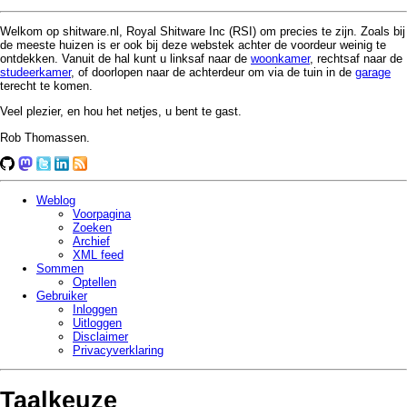
Welkom op shitware.nl, Royal Shitware Inc (RSI) om precies te zijn. Zoals bij
de meeste huizen is er ook bij deze webstek achter de voordeur weinig te
ontdekken. Vanuit de hal kunt u linksaf naar de
woonkamer
, rechtsaf naar de
studeerkamer
, of doorlopen naar de achterdeur om via de tuin in de
garage
terecht te komen.
Veel plezier, en hou het netjes, u bent te gast.
Rob Thomassen.
Weblog
Voorpagina
Zoeken
Archief
XML feed
Sommen
Optellen
Gebruiker
Inloggen
Uitloggen
Disclaimer
Privacy­verklaring
Taalkeuze