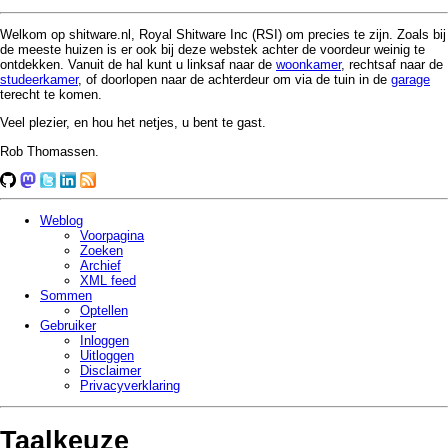
Welkom op shitware.nl, Royal Shitware Inc (RSI) om precies te zijn. Zoals bij
de meeste huizen is er ook bij deze webstek achter de voordeur weinig te
ontdekken. Vanuit de hal kunt u linksaf naar de
woonkamer
, rechtsaf naar de
studeerkamer
, of doorlopen naar de achterdeur om via de tuin in de
garage
terecht te komen.
Veel plezier, en hou het netjes, u bent te gast.
Rob Thomassen.
Weblog
Voorpagina
Zoeken
Archief
XML feed
Sommen
Optellen
Gebruiker
Inloggen
Uitloggen
Disclaimer
Privacy­verklaring
Taalkeuze