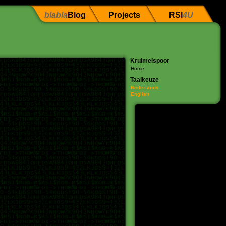
blabla
Blog
Projects
RSI
4U
Kruimelspoor
Home
Taalkeuze
Nederlands
English