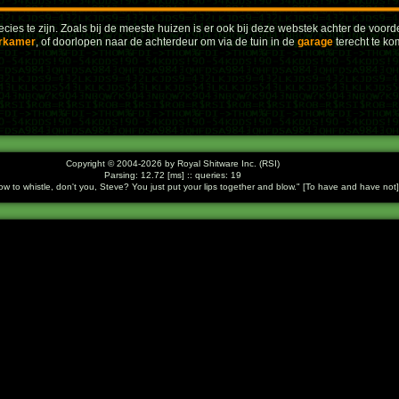
cies te zijn. Zoals bij de meeste huizen is er ook bij deze webstek achter de voord
rkamer
, of doorlopen naar de achterdeur om via de tuin in de
garage
terecht te ko
Copyright © 2004-2026 by Royal Shitware Inc. (RSI)
Parsing: 12.72 [ms] :: queries: 19
 to whistle, don't you, Steve? You just put your lips together and blow.
[To have and have not]