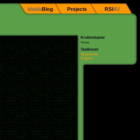
blabla
Blog
Projects
RSI
4U
Kruimelspoor
Home
Taalkeuze
Nederlands
English