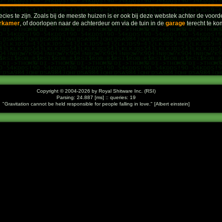
cies te zijn. Zoals bij de meeste huizen is er ook bij deze webstek achter de voord
rkamer
, of doorlopen naar de achterdeur om via de tuin in de
garage
terecht te ko
Copyright © 2004-2026 by Royal Shitware Inc. (RSI)
Parsing: 24.887 [ms] :: queries: 19
Gravitation cannot be held responsible for people falling in love.
[Albert einstein]