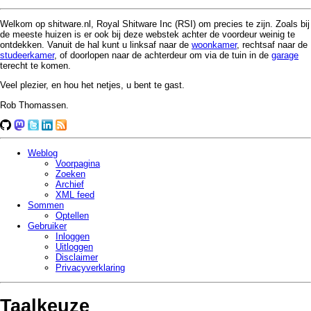
Welkom op shitware.nl, Royal Shitware Inc (RSI) om precies te zijn. Zoals bij
de meeste huizen is er ook bij deze webstek achter de voordeur weinig te
ontdekken. Vanuit de hal kunt u linksaf naar de
woonkamer
, rechtsaf naar de
studeerkamer
, of doorlopen naar de achterdeur om via de tuin in de
garage
terecht te komen.
Veel plezier, en hou het netjes, u bent te gast.
Rob Thomassen.
Weblog
Voorpagina
Zoeken
Archief
XML feed
Sommen
Optellen
Gebruiker
Inloggen
Uitloggen
Disclaimer
Privacy­verklaring
Taalkeuze