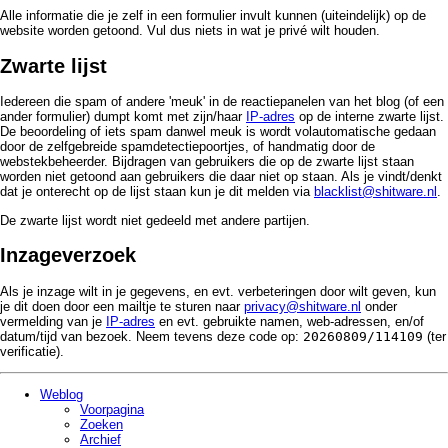
Alle informatie die je zelf in een formulier invult kunnen (uiteindelijk) op de
website worden getoond. Vul dus niets in wat je privé wilt houden.
Zwarte lijst
Iedereen die spam of andere 'meuk' in de reactiepanelen van het blog (of een
ander formulier) dumpt komt met zijn/haar
IP-adres
op de interne zwarte lijst.
De beoordeling of iets spam danwel meuk is wordt volautomatische gedaan
door de zelfgebreide spamdetectiepoortjes, of handmatig door de
webstekbeheerder. Bijdragen van gebruikers die op de zwarte lijst staan
worden niet getoond aan gebruikers die daar niet op staan. Als je vindt/denkt
dat je onterecht op de lijst staan kun je dit melden via
blacklist@shitware.nl
.
De zwarte lijst wordt niet gedeeld met andere partijen.
Inzageverzoek
Als je inzage wilt in je gegevens, en evt. verbeteringen door wilt geven, kun
je dit doen door een mailtje te sturen naar
privacy@shitware.nl
onder
vermelding van je
IP-adres
en evt. gebruikte namen, web-adressen, en/of
datum/tijd van bezoek. Neem tevens deze code op:
20260809/114109
(ter
verificatie).
Weblog
Voorpagina
Zoeken
Archief