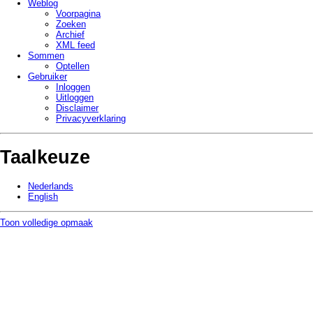
Weblog
Voorpagina
Zoeken
Archief
XML feed
Sommen
Optellen
Gebruiker
Inloggen
Uitloggen
Disclaimer
Privacy­verklaring
Taalkeuze
Nederlands
English
Toon volledige opmaak