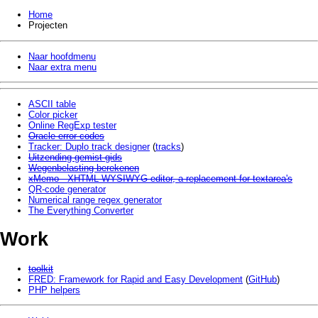
Home
Projecten
Naar hoofdmenu
Naar extra menu
ASCII table
Color picker
Online RegExp tester
Oracle error codes
Tracker: Duplo track designer
(
tracks
)
Uitzending gemist gids
Wegenbelasting berekenen
xMemo - XHTML WYSIWYG editor, a replacement for textarea's
QR-code generator
Numerical range regex generator
The Everything Converter
Work
toolkit
FRED: Framework for Rapid and Easy Development
(
GitHub
)
PHP helpers