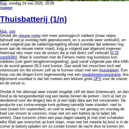
Rob
, zondag 24 mei 2026, 18:08
reageer
Thuisbatterij (1/n)
klus
,
zon
Omdat die
nieuwe meter
niet meer automagisch saldeert (maar netjes
bijhoudt wat je overdag hebt geproduceerd, en 's avonds weer verbruikt),
en
vanaf volgend jaar de salderingsregeling afloopt (vandaar dat iedereen nog
even aan de nieuwe meter moet), krijg je volgend jaar afgerond ongeveer
helemaal niks meer voor de stroom die je niet direct zelf verbruikt (
0,25
cent/kWh
). Waar ik voorheen met de Ferraris meter nog kosteloos kon
salderen (ook geen terugleververgoeding), gaat vanaf volgende jaar elke kWh
in de avond gewoon 26,5 cent kosten. Dan wordt het misschien toch wel
interessant om die stroom zelf op te kunnen slaan met een
thuisbatterij
. Een
hoop van die dingen komt tegenwoordig met een
noodstroomvoorziening
, dus
bijkomend voordeel is dat het meteen een lekkere grote
UPS
voor de vriezer
en de server is.
Omdat ik het allemaal weer zoveel mogelijk zelf wil doen (interessant, en dan
houd je de terugverdientijd nog een beetje binnen de perken - toch al niet zo
denderend voor die dingen) ben ik al een tijdje data aan het verzamelen. De
productie van zonne-energie kent grofweg namelijk twee standen: veel te
veel (maart t/m september), en veel te weinig = net genoeg om overdag de
boel van stroom te voorzien, maar niet om een batterij op te laden (de
winter). Daar tussenin zitten een paar dagen waarbij je met snel schakelen
elke Watt aan overschot op kunt slaan, maar wat het meeste bij bost is in de
zomer je batterij opladen om zo zonder kosten de nacht door te komen (en