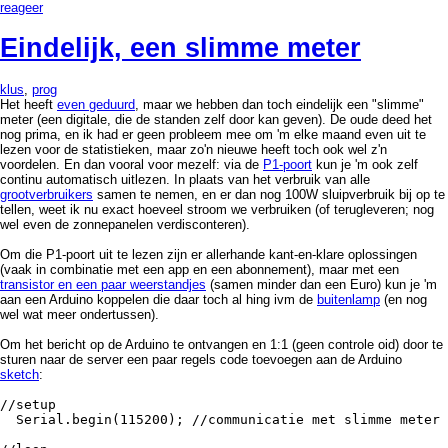
reageer
Eindelijk, een slimme meter
klus
,
prog
Het heeft
even geduurd
, maar we hebben dan toch eindelijk een "slimme"
meter (een digitale, die de standen zelf door kan geven). De oude deed het
nog prima, en ik had er geen probleem mee om 'm elke maand even uit te
lezen voor de statistieken, maar zo'n nieuwe heeft toch ook wel z'n
voordelen. En dan vooral voor mezelf: via de
P1-poort
kun je 'm ook zelf
continu automatisch uitlezen. In plaats van het verbruik van alle
grootverbruikers
samen te nemen, en er dan nog 100W sluipverbruik bij op te
tellen, weet ik nu exact hoeveel stroom we verbruiken (of terugleveren; nog
wel even de zonnepanelen verdisconteren).
Om die P1-poort uit te lezen zijn er allerhande kant-en-klare oplossingen
(vaak in combinatie met een app en een abonnement), maar met een
transistor en een paar weerstandjes
(samen minder dan een Euro) kun je 'm
aan een Arduino koppelen die daar toch al hing ivm de
buitenlamp
(en nog
wel wat meer ondertussen).
Om het bericht op de Arduino te ontvangen en 1:1 (geen controle oid) door te
sturen naar de server een paar regels code toevoegen aan de Arduino
sketch
:
//setup
Serial.begin(115200); //communicatie met slimme meter 