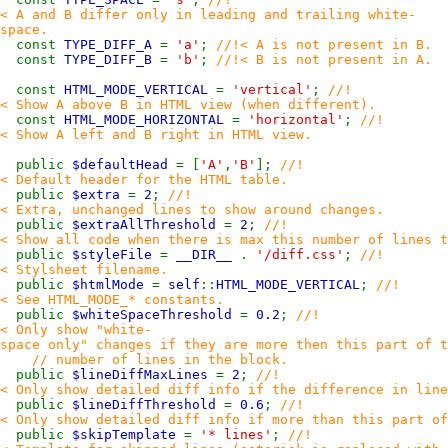
< A and B differ only in leading and trailing white-
space.
const
TYPE_DIFF_A
=
'a'
;
//!< A is not present in B.
const
TYPE_DIFF_B
=
'b'
;
//!< B is not present in A.
const
HTML_MODE_VERTICAL
=
'vertical'
;
//!
< Show A above B in HTML view (when different).
const
HTML_MODE_HORIZONTAL
=
'horizontal'
;
//!
< Show A left and B right in HTML view.
public
$defaultHead
= [
'A'
,
'B'
];
//!
< Default header for the HTML table.
public
$extra
=
2
;
//!
< Extra, unchanged lines to show around changes.
public
$extraAllThreshold
=
2
;
//!
< Show all code when there is max this number of lines t
public
$styleFile
=
__DIR__
.
'/diff.css'
;
//!
< Stylsheet filename.
public
$htmlMode
=
self
::
HTML_MODE_VERTICAL
;
//!
< See HTML_MODE_* constants.
public
$whiteSpaceThreshold
=
0.2
;
//!
< Only show "white-
space only" changes if they are more then this part of t
// number of lines in the block.
public
$lineDiffMaxLines
=
2
;
//!
< Only show detailed diff info if the difference in line
public
$lineDiffThreshold
=
0.6
;
//!
< Only show detailed diff info if more than this part o
public
$skipTemplate
=
'* lines'
;
//!