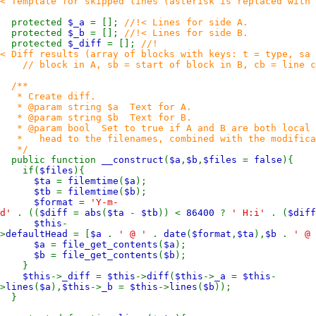
< Template for skipped lines (asterisk is replaced with 
protected
$_a
= [];
//!< Lines for side A.
protected
$_b
= [];
//!< Lines for side B.
protected
$_diff
= [];
//!
< Diff results (array of blocks with keys: t = type, sa 
// block in A, sb = start of block in B, cb = line co
/**
* Create diff.
* @param string $a Text for A.
* @param string $b Text for B.
* @param bool Set to true if A and B are both local fi
* head to the filenames, combined with the modificati
*/
public function
__construct
(
$a
,
$b
,
$files
=
false
){
if(
$files
){
$ta
=
filemtime
(
$a
);
$tb
=
filemtime
(
$b
);
$format
=
'Y-m-
d'
. ((
$diff
=
abs
(
$ta
-
$tb
)) <
86400
?
' H:i'
. (
$dif
$this
-
>
defaultHead
= [
$a
.
' @ '
.
date
(
$format
,
$ta
),
$b
.
' @
$a
=
file_get_contents
(
$a
);
$b
=
file_get_contents
(
$b
);
}
$this
->
_diff
=
$this
->
diff
(
$this
->
_a
=
$this
-
>
lines
(
$a
),
$this
->
_b
=
$this
->
lines
(
$b
));
}