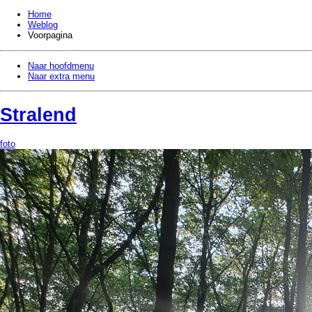
Home
Weblog
Voorpagina
Naar hoofdmenu
Naar extra menu
Stralend
foto