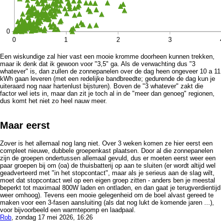
Een wiskundige zal hier vast een mooie kromme doorheen kunnen trekken,
maar ik denk dat ik gewoon voor "3,5" ga. Als de verwachting dus "3
whatever" is, dan zullen de zonnepanelen over de dag heen ongeveer 10 a 11
kWh gaan leveren (met een redelijke bandbreedte; gedurende de dag kun je
uiteraard nog naar hartenlust bijsturen). Boven de "3 whatever" zakt die
factor wel iets in, maar dan zit je toch al in de "meer dan genoeg" regionen,
dus komt het niet zo heel nauw meer.
Maar eerst
Zover is het allemaal nog lang niet. Over 3 weken komen ze hier eerst een
compleet nieuwe, dubbele groepenkast plaatsen. Door al die zonnepanelen
zijn de groepen ondertussen allemaal gevuld, dus er moeten eerst weer een
paar groepen bij om (oa) de thuisbatterij op aan te sluiten (er wordt altijd wel
geadverteerd met "in het stopcontact", maar als je serieus aan de slag wilt,
moet dat stopcontact wel op een eigen groep zitten - anders ben je meestal
beperkt tot maximaal 800W laden en ontladen, en dan gaat je terugverdientijd
weer omhoog). Tevens een mooie gelegenheid om de boel alvast gereed te
maken voor een 3-fasen aansluiting (als dat nog lukt de komende jaren ...),
voor bijvoorbeeld een warmtepomp en laadpaal.
Rob
, zondag 17 mei 2026, 16:26