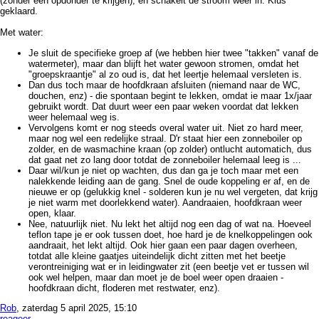
(zonder een opdonder te krijgen), en schakelt de stroom weer in. Klus
geklaard.
Met water:
Je sluit de specifieke groep af (we hebben hier twee "takken" vanaf de
watermeter), maar dan blijft het water gewoon stromen, omdat het
"groepskraantje" al zo oud is, dat het leertje helemaal versleten is.
Dan dus toch maar de hoofdkraan afsluiten (niemand naar de WC,
douchen, enz) - die spontaan begint te lekken, omdat ie maar 1x/jaar
gebruikt wordt. Dat duurt weer een paar weken voordat dat lekken
weer helemaal weg is.
Vervolgens komt er nog steeds overal water uit. Niet zo hard meer,
maar nog wel een redelijke straal. D'r staat hier een zonneboiler op
zolder, en de wasmachine kraan (op zolder) ontlucht automatich, dus
dat gaat net zo lang door totdat de zonneboiler helemaal leeg is ...
Daar wil/kun je niet op wachten, dus dan ga je toch maar met een
nalekkende leiding aan de gang. Snel de oude koppeling er af, en de
nieuwe er op (gelukkig knel - solderen kun je nu wel vergeten, dat krijg
je niet warm met doorlekkend water). Aandraaien, hoofdkraan weer
open, klaar.
Nee, natuurlijk niet. Nu lekt het altijd nog een dag of wat na. Hoeveel
teflon tape je er ook tussen doet, hoe hard je de knelkoppelingen ook
aandraait, het lekt altijd. Ook hier gaan een paar dagen overheen,
totdat alle kleine gaatjes uiteindelijk dicht zitten met het beetje
verontreiniging wat er in leidingwater zit (een beetje vet er tussen wil
ook wel helpen, maar dan moet je de boel weer open draaien -
hoofdkraan dicht, floderen met restwater, enz).
Rob
, zaterdag 5 april 2025, 15:10
reageer