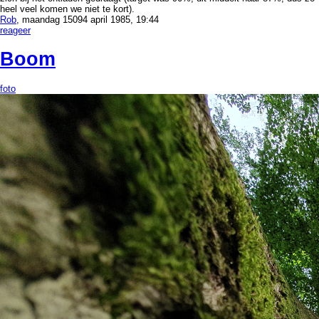
heel veel komen we niet te kort).
Rob
, maandag 15094 april 1985, 19:44
reageer
Boom
foto