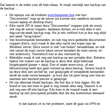
Dat laatste is de reden voor dit hele relaas. Ik maak namelijk een backup van
de backup ...
De laptops van de kinderen
synchroniseren live
met hun
"Documenten" map op de server (ze kunnen dus naadloos wisselen
tussen laptop en desktop thuis).
Elke nacht ZIP ik naast deze "Documenten" mappen (ook de onze),
ook nog de server mappen, database dumps, en e-mail data in een
dag-van-de-week backup map. Als je iets verkloot kun je dus nog altijd
een week "terug kijken".
Van bovenstaande bestanden, en ook nog onze gedeelde documenten
mappen (foto's, enz) maak ik dan elke nacht een kopie naar de
Windows server. Deze server is niet "van buiten" benaderbaar, en ook
niet vanuit de main server (deze server benadert de main server, en
niet andersom). Theoretisch kan er dus niemand bij.
Wekelijks maak ik ook nog een backup op een portable disk. Behalve
tijdens het maken van de backup is deze disk altijd helemaal
losgekoppeld (power + data). Een of ander worm-virus, of een
blikseminslag heeft dus geen invloed op deze backup. Tevens houd ik
op deze disk een archief bij: van gewijzigde of verwijderde bestanden
wordt de oude versie bewaard - je kunt dus tot jaren terug zien hoe en
wanneer een bestand precies is gewijzigd.
Dit zijn allemaal lokale backups, die hier dus in huis liggen. Als de
brand er nou een keer in gaat is nog steeds alles weg. Daarom is er
ook nog een off-site backup. Eén keer in de maand maak ik een
backup op een (encrypted) portable disk die dus buitenshuis bewaard
wordt.
In dat laatste zit nu het probleem, want dit gaat via VPN en