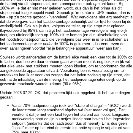
de batterij via dit stopcontact, icm zonnepanelen, ook
op
kunt laden. Bij
100% wil je dat er niet meer geladen wordt, dus dan is het prima als dit
stopcontact losgekoppeld wordt. Gebruik je 'm echter in UPS modus, dan is
het - op z'n zachts gezegd - "vervelend". Wat vervolgens niet erg meehelpt is
dat de weergave van het laadpercentage behoorlijk achter lijkt te lopen bij de
werkelijkheid. Ook als je dus, volgens de teller, op tijd stopt met opladen
(bijvoorbeeld bij 95%), dan stijgt het laadpercentage vervolgens nog vrolijk
door, om uiteindelijk toch op 100% uit te komen (en dus uitschakeling van
het noodstroomstopcontact; die vervolgens pas weer in is te schakelen als
het laadpercentage weer
onder
de 100% is gekomen - dus eerst even de
oven aanslingeren voordat "al je belangrijke apparatuur" weer aan kan).
Sowieso wordt aangeraden om de batterij elke week een keer tot de 100% op
te laden, dus hoe we daar omheen gaan werken moet ik nog bekijken (ik wil
niet elke week met stekkers moeten lopen klooien, om te voorkomen dat alle
aangekoppelde apparatuur uitvalt). Vooralsnog ben ik vooral bezig om te
ontdekken hoe ik er voor kan zorgen dat het laden zodanig op tijd stopt, dat
ook na de inhaalslag van de meting, het laadpercentage uiteindelijk op de
gewenste maximale waarde uitkomt (90 a 95%).
Update 2026-07-29: OK, dat probleem lijkt ook opgelost. Ik heb twee dingen
gedaan:
Vanaf 70% laadpercentage (ook wel "state of charge" = "SOC") wordt
de laadstroom langzamerhand afgebouwd (niet meer vol gas). Dat
voorkomt dat je met een knal tegen het plafond aan loopt. Enigszins
merkwaardig loopt de lijn nu netjes lineair naar boven / het ingestelde
setpoint (ondanks dat de laadstroom dus af neemt). Er is dus geen
"hopje" meer op het eind (in eerste instantie sprong ie vrij abrupt van
75% naar 100%).