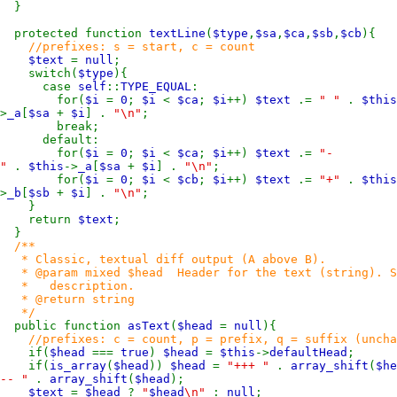
}
protected function
textLine
(
$type
,
$sa
,
$ca
,
$sb
,
$cb
){
//prefixes: s = start, c = count
$text
=
null
;
switch(
$type
){
case
self
::
TYPE_EQUAL
:
for(
$i
=
0
;
$i
<
$ca
;
$i
++)
$text
.=
" "
.
$this
>
_a
[
$sa
+
$i
] .
"\n"
;
break;
default:
for(
$i
=
0
;
$i
<
$ca
;
$i
++)
$text
.=
"-
"
.
$this
->
_a
[
$sa
+
$i
] .
"\n"
;
for(
$i
=
0
;
$i
<
$cb
;
$i
++)
$text
.=
"+"
.
$this
>
_b
[
$sb
+
$i
] .
"\n"
;
}
return
$text
;
}
/**
* Classic, textual diff output (A above B).
* @param mixed $head Header for the text (string). Set
* description.
* @return string
*/
public function
asText
(
$head
=
null
){
//prefixes: c = count, p = prefix, q = suffix (uncha
if(
$head
===
true
)
$head
=
$this
->
defaultHead
;
if(
is_array
(
$head
))
$head
=
"+++ "
.
array_shift
(
$he
-- "
.
array_shift
(
$head
);
$text
=
$head
?
"
$head
\n"
:
null
;