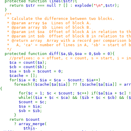
protected function
lines
(
$str
){
return
$str
===
null
? [] :
explode
(
"\n"
,
$str
);
}
/**
* Calculate the difference between two blocks.
* @param array $a Lines of block A.
* @param array $b Lines of block B.
* @param int $oa Offset of block A in relation to th
* @param int $ob Offset of block B in relation to th
* @return array Array with a record per comparison blo
* A, 'ca' = number of lines in A, 'sb' = start of blo
*/
protected function
diff
(
$a
,
$b
,
$oa
=
0
,
$ob
=
0
){
//prefixes: o = offset, c = count, s = start, i = in
$ca
=
count
(
$a
);
$cb
=
count
(
$b
);
$sa
=
$sb
=
$count
=
0
;
$cache
= [];
for(
$ia
=
0
;
$ia
<
$ca
-
$count
;
$ia
++)
foreach((
$cache
[
$a
[
$ia
]] ?? (
$cache
[
$a
[
$ia
]] =
arr
{
for(
$c
=
1
;
$c
<
$count
;
$c
++) if(
$a
[
$ia
+
$c
] 
while((
$ia
+
$c
<
$ca
) && (
$ib
+
$c
<
$cb
) && (
$
$count
=
$c
;
$sa
=
$ia
;
$sb
=
$ib
;
}
return
$count
?
array_merge
(
$this
-