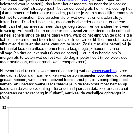
belastend voor je batterij), dan komt het er meestal op neer dat je voor de
"nul op de meter" strategie gaat. Net zo eenvoudig als het klinkt: door op het
juiste moment te laden en te ontladen, probeer je zo min mogelijk stroom van
het net te verbruiken. Dus opladen als er wat over is, en ontladen als je
tekort komt. Dit klinkt heel leuk, maar zoals al eerder gezien is er de ene
helft van het jaar meestal meer dan genoeg stroom, en de andere helft veel
te weinig. Het heeft dus in de zomer niet zoveel zin om direct in de ochtend
al heel scherp langs de nul te gaan varen, want op het eind van de dag is die
batterij linksom of rechtsom toch wel vol. In de winter blijft er meestal toch al
niks over, dus is er niet eens kans om te laden. Zoals met elke batterij wil je
het aantal laad en ontlaad momenten zo laag mogelijk houden, ivm de
slijtage (en dus de levensduur) van de batterij. Het is dus handig om 's
morgen als te weten wat de rest van de dag in petto heeft (mooi weer: doe
maar rustig aan; minder mooi: wat scherper varen).
Hiervoor houd ik ook al weer anderhalf jaar bij wat de
zonverwachting
voor
die dag is. Door dan later te kijken wat de zonnepanelen voor die dag precies
gedaan hebben, weet je met hoeveel korrels zout je zo'n voorspelling moet
nemen, en uiteraard welke laadstrategie je in de toekomst moet nemen op
basis van de zonverwachting. Die anderhalf jaar aan data ziet er dan zo uit
(onderaan de verwachting in kWh/m², vertikaal de werkelijke opbrengst in
kWh):