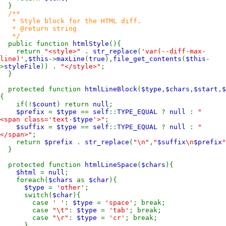
}
/**
* Style block for the HTML diff.
* @return string
*/
public function
htmlStyle
(){
return
"<style>"
.
str_replace
(
'var(--diff-max-
line)'
,
$this
->
maxLine
(
true
),
file_get_contents
(
$this
-
>
styleFile
)) .
"</style>"
;
}
protected function
htmlLineBlock
(
$type
,
$chars
,
$start
,
$
{
if(!
$count
) return
null
;
$prefix
=
$type
==
self
::
TYPE_EQUAL
?
null
:
"
<span class='text-
$type
'>"
;
$suffix
=
$type
==
self
::
TYPE_EQUAL
?
null
:
"
</span>"
;
return
$prefix
.
str_replace
(
"\n"
,
"
$suffix
\n
$prefix
"
}
protected function
htmlLineSpace
(
$chars
){
$html
=
null
;
foreach(
$chars
as
$char
){
$type
=
'other'
;
switch(
$char
){
case
' '
:
$type
=
'space'
; break;
case
"\t"
:
$type
=
'tab'
; break;
case
"\r"
:
$type
=
'cr'
; break;
}