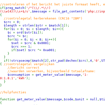
//controleren of het bericht het juiste formaat heeft, e
if(
preg_match
(
'/^(\\/.*\\!)
(\\w{4})\\s+$/s'
,
$message
=
file_get_contents
(
'php://inp
{
//controlegetal herberekenen (CRC16 "IBM")
$crc
=
0
;
$length
=
strlen
(
$str
=
$match
[
1
]);
for(
$i
=
0
;
$i
<
$length
;
$i
++){
$c
=
ord
(
$str
[
$i
]);
$crc
^=
$c
;
for(
$j
=
0
;
$j
<
8
;
$j
++){
$set
=
$crc
&
0x0001
;
$crc
>>=
1
;
if(
$set
)
$crc
^=
0xa001
;
}
}
if(!
strcasecmp
(
$match
[
2
],
str_pad
(
dechex
(
$crc
),
4
,
'0'
,
ST
{
//controlegetal vergelijken
//bericht correct
//waarden verwerken, bijvoorbeeld totaalafname:
$consumption
=
get_meter_value
(
$message
,
'1-
0:1.8.1'
,
'kWh'
);
}
}
//hulpfuncties
function
get_meter_value
(
$message
,
$code
,
$unit
=
null
,
$t
{