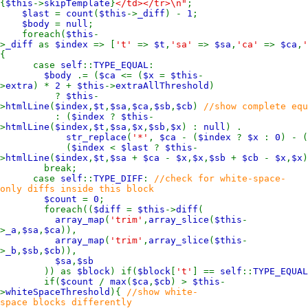
{
$this
->
skipTemplate
}
</td></tr>\n"
;
$last
=
count
(
$this
->
_diff
) -
1
;
$body
=
null
;
foreach(
$this
-
>
_diff
as
$index
=> [
't'
=>
$t
,
'sa'
=>
$sa
,
'ca'
=>
$ca
,
{
case
self
::
TYPE_EQUAL
:
$body
.= (
$ca
<= (
$x
=
$this
-
>
extra
) *
2
+
$this
->
extraAllThreshold
)
?
$this
-
>
htmlLine
(
$index
,
$t
,
$sa
,
$ca
,
$sb
,
$cb
)
//show complete equ
: (
$index
?
$this
-
>
htmlLine
(
$index
,
$t
,
$sa
,
$x
,
$sb
,
$x
) :
null
) .
str_replace
(
'*'
,
$ca
- (
$index
?
$x
:
0
) - (
(
$index
<
$last
?
$this
-
>
htmlLine
(
$index
,
$t
,
$sa
+
$ca
-
$x
,
$x
,
$sb
+
$cb
-
$x
,
$x
break;
case
self
::
TYPE_DIFF
:
//check for white-space-
only diffs inside this block
$count
=
0
;
foreach((
$diff
=
$this
->
diff
(
array_map
(
'trim'
,
array_slice
(
$this
-
>
_a
,
$sa
,
$ca
)),
array_map
(
'trim'
,
array_slice
(
$this
-
>
_b
,
$sb
,
$cb
)),
$sa
,
$sb
)) as
$block
) if(
$block
[
't'
] ==
self
::
TYPE_EQUAL
if(
$count
/
max
(
$ca
,
$cb
) >
$this
-
>
whiteSpaceThreshold
){
//show white-
space blocks differently