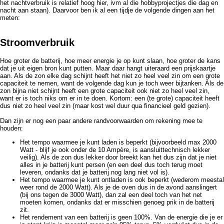
het nachtverbruik is relatief hoog hier, ivm al die hobbyprojectjes die dag en
nacht aan staan). Daarvoor ben ik al een tijdje de volgende dingen aan het
meten:
Stroomverbruik
Hoe groter de batterij, hoe meer energie je op kunt slaan, hoe groter de kans
dat je uit eigen bron kunt putten. Maar daar hangt uiteraard een prijskaartje
aan. Als de zon elke dag schijnt heeft het niet zo heel veel zin om een grote
capaciteit te nemen, want de volgende dag kun je toch weer bijtanken. Als de
zon bijna niet schijnt heeft een grote capaciteit ook niet zo heel veel zin,
want er is toch niks om er in te doen. Kortom: een (te grote) capaciteit heeft
dus niet zo heel veel zin (maar kost wel duur qua financieel geld gezien).
Dan zijn er nog een paar andere randvoorwaarden om rekening mee te
houden:
Het tempo waarmee je kunt laden is beperkt (bijvoorbeeld max 2000
Watt - blijf je ook onder de 10 Ampère, is aansluittechnisch lekker
veilig). Als de zon dus lekker door breekt kan het dus zijn dat je niet
alles in je batterij kunt persen (en een deel dus toch terug moet
leveren, ondanks dat je batterij nog lang niet vol is).
Het tempo waarmee je kunt ontladen is ook beperkt (wederom meestal
weer rond de 2000 Watt). Als je de oven dus in de avond aanslingert
(bij ons tegen de 3000 Watt), dan zal een deel toch van het net
moeten komen, ondanks dat er misschien genoeg prik in de batterij
zit.
Het rendement van een batterij is geen 100%. Van de energie die je er