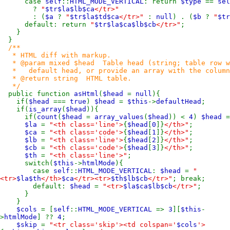
case
self
::
HTML_MODE_VERTICAL
: return
$type
==
sel
?
"
$tr$la$lb$ca
</tr>"
: (
$a
?
"
$tr$la$td$ca
</tr>"
:
null
) . (
$b
?
"
$tr
default: return
"
$tr$la$ca$lb$cb
</tr>"
;
}
}
/**
* HTML diff with markup.
* @param mixed $head Table head (string; table row wit
* default head, or provide an array with the column h
* @return string HTML table.
*/
public function
asHtml
(
$head
=
null
){
if(
$head
===
true
)
$head
=
$this
->
defaultHead
;
if(
is_array
(
$head
)){
if(
count
(
$head
=
array_values
(
$head
)) <
4
)
$head
=
$la
=
"<th class='line'>
{
$head
[
0
]}
</th>"
;
$ca
=
"<th class='code'>
{
$head
[
1
]}
</th>"
;
$lb
=
"<th class='line'>
{
$head
[
2
]}
</th>"
;
$cb
=
"<th class='code'>
{
$head
[
3
]}
</th>"
;
$th
=
"<th class='line'>"
;
switch(
$this
->
htmlMode
){
case
self
::
HTML_MODE_VERTICAL
:
$head
=
"
<tr>
$la$th
</th>
$ca
</tr><tr>
$th$lb$cb
</tr>"
; break;
default:
$head
=
"<tr>
$la$ca$lb$cb
</tr>"
;
}
}
$cols
= [
self
::
HTML_MODE_VERTICAL
=>
3
][
$this
-
>
htmlMode
] ??
4
;
$skip
=
"<tr class='skip'><td colspan='
$cols
'>