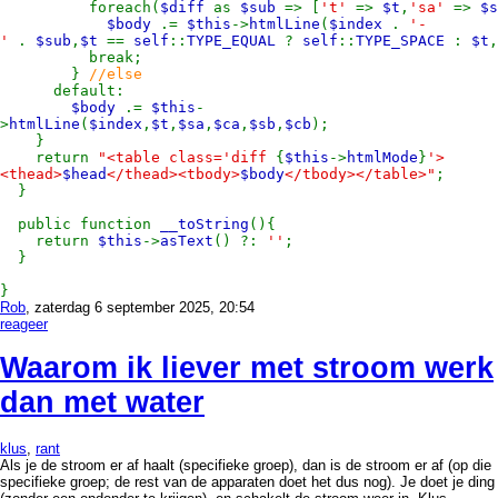
foreach(
$diff
as
$sub
=> [
't'
=>
$t
,
'sa'
=>
$s
$body
.=
$this
->
htmlLine
(
$index
.
'-
'
.
$sub
,
$t
==
self
::
TYPE_EQUAL
?
self
::
TYPE_SPACE
:
$t
,
break;
}
//else
default:
$body
.=
$this
-
>
htmlLine
(
$index
,
$t
,
$sa
,
$ca
,
$sb
,
$cb
);
}
return
"<table class='diff
{
$this
->
htmlMode
}
'>
<thead>
$head
</thead><tbody>
$body
</tbody></table>"
;
}
public function
__toString
(){
return
$this
->
asText
() ?:
''
;
}
}
Rob
, zaterdag 6 september 2025, 20:54
reageer
Waarom ik liever met stroom werk
dan met water
klus
,
rant
Als je de stroom er af haalt (specifieke groep), dan is de stroom er af (op die
specifieke groep; de rest van de apparaten doet het dus nog). Je doet je ding