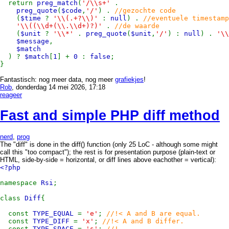
return
preg_match
(
'/\\s+'
.
preg_quote
(
$code
,
'/'
) .
//gezochte code
(
$time
?
'\\(.+?\\)'
:
null
) .
//eventuele timestamp
'\\((\\d+(\\.\\d+)?)'
.
//de waarde
(
$unit
?
'\\*'
.
preg_quote
(
$unit
,
'/'
) :
null
) .
'\\
$message
,
$match
) ?
$match
[
1
] +
0
:
false
;
}
Fantastisch: nog meer data, nog meer
grafiekjes
!
Rob
, donderdag 14 mei 2026, 17:18
reageer
Fast and simple PHP diff method
nerd
,
prog
The "diff" is done in the diff() function (only 25 LoC - although some might
call this "too compact"); the rest is for presentation purpose (plain-text or
HTML, side-by-side = horizontal, or diff lines above eachother = vertical):
<?php
namespace
Rsi
;
class
Diff
{
const
TYPE_EQUAL
=
'e'
;
//!< A and B are equal.
const
TYPE_DIFF
=
'x'
;
//!< A and B differ.
const
TYPE_SPACE
=
's'
;
//!