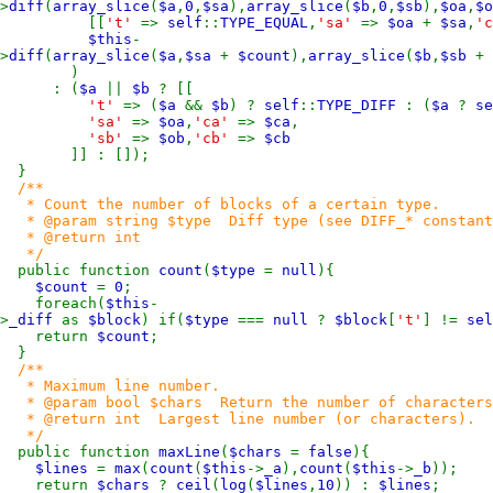
>
diff
(
array_slice
(
$a
,
0
,
$sa
),
array_slice
(
$b
,
0
,
$sb
),
$oa
,
$o
[[
't'
=>
self
::
TYPE_EQUAL
,
'sa'
=>
$oa
+
$sa
,
'
$this
-
>
diff
(
array_slice
(
$a
,
$sa
+
$count
),
array_slice
(
$b
,
$sb
+
)
: (
$a
||
$b
? [[
't'
=> (
$a
&&
$b
) ?
self
::
TYPE_DIFF
: (
$a
?
se
'sa'
=>
$oa
,
'ca'
=>
$ca
,
'sb'
=>
$ob
,
'cb'
=>
$cb
]] : []);
}
/**
* Count the number of blocks of a certain type.
* @param string $type Diff type (see DIFF_* constants
* @return int
*/
public function
count
(
$type
=
null
){
$count
=
0
;
foreach(
$this
-
>
_diff
as
$block
) if(
$type
===
null
?
$block
[
't'
] !=
sel
return
$count
;
}
/**
* Maximum line number.
* @param bool $chars Return the number of characters 
* @return int Largest line number (or characters).
*/
public function
maxLine
(
$chars
=
false
){
$lines
=
max
(
count
(
$this
->
_a
),
count
(
$this
->
_b
));
return
$chars
?
ceil
(
log
(
$lines
,
10
)) :
$lines
;