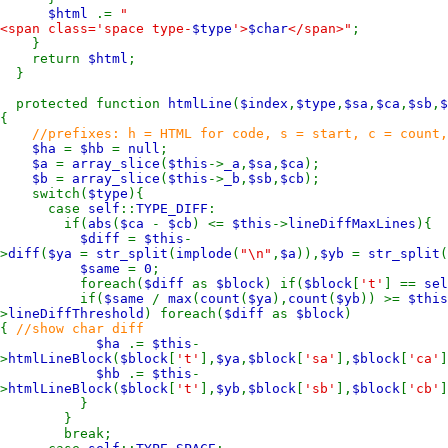
$html
.=
"
<span class='space type-
$type
'>
$char
</span>"
;
}
return
$html
;
}
protected function
htmlLine
(
$index
,
$type
,
$sa
,
$ca
,
$sb
,
$
{
//prefixes: h = HTML for code, s = start, c = count,
$ha
=
$hb
=
null
;
$a
=
array_slice
(
$this
->
_a
,
$sa
,
$ca
);
$b
=
array_slice
(
$this
->
_b
,
$sb
,
$cb
);
switch(
$type
){
case
self
::
TYPE_DIFF
:
if(
abs
(
$ca
-
$cb
) <=
$this
->
lineDiffMaxLines
){
$diff
=
$this
-
>
diff
(
$ya
=
str_split
(
implode
(
"\n"
,
$a
)),
$yb
=
str_split
(
$same
=
0
;
foreach(
$diff
as
$block
) if(
$block
[
't'
] ==
sel
if(
$same
/
max
(
count
(
$ya
),
count
(
$yb
)) >=
$this
>
lineDiffThreshold
) foreach(
$diff
as
$block
)
{
//show char diff
$ha
.=
$this
-
>
htmlLineBlock
(
$block
[
't'
],
$ya
,
$block
[
'sa'
],
$block
[
'ca'
]
$hb
.=
$this
-
>
htmlLineBlock
(
$block
[
't'
],
$yb
,
$block
[
'sb'
],
$block
[
'cb'
]
}
}
break;