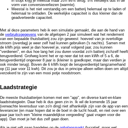
in stopt krijg je meestal maar zo'n 95% terug. 5% verdwijnt dus in de
vorm van conversieverliezen (warmte).
Meestal is het niet verstandig om een batterij helemaal op te laden of
helemaal te ontladen. De werkelijke capaciteit is dus kleiner dan de
geadverteerde capaciteit.
Met al deze parameters heb ik een simulatie gemaakt, die aan de hand van
de
verbruiksgegevens
van de afgelopen 2 jaar simuleert wat het rendement
van een bepaalde thuisbatterij zou zijn geweest: hoeveel van je overtollige
stroom (overdag) je weer zelf had kunnen gebruiken ('s nachts). Samen met
de kWh prijs weet je dan hoeveel je, vanaf volgend jaar, zou kunnen
"verdienen", en dus hoe lang het zou duren voordat zo'n batterij zichzelf heeft
terugverdiend. Grofweg komt het er op neer dat tot een kWh of 5 a 6, de
terugverdientijd ongeveer 8 jaar is (kleiner is goedkoper, maar dan verdien je
ook minder terug). Boven de 6 kWh loopt de terugverdientijd langzamerhand
op (11 jaar voor 11 kwh). Dit zou je dus in principe alleen willen doen om altijd
verzekerd te zijn van een mooi potje noodstroom.
Laadstrategie
De meeste thuisbatterijen komen met een "app", en diverse kant-en-klare
laadstrategieën. Daar heb ik dus geen zin in. Ik wil de komende 15 jaar
(verwachte levensduur van zo'n ding) niet afhankelijk zijn van de app van een
leverancier (en maar hopen dat ie de boel in de lucht houdt, en niet over een
paar jaar toch een "kleine maandelijkse vergoeding" gaat vragen voor die
app). Dan moet je het dus zelf gaan doen.
Als je niet wilt gaan handelen op de
onbalansmarkt
(lucratief, maar wel