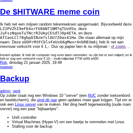
De $HITWARE meme coin
Ik heb net een miljoen random tekenreeksen aangemaakt. Bijvoorbeeld deze
LZ2PVZhI9eFb4xrFU8ANT1NM7qTUvH5o
, deze
JuFszNqoeTuTNcrRIUAyCESdTJ0p4ETA
, en deze
AfIaoLCl78gbpDINzm7sl0U7Z0ax41Hw
. Die staan allemaal op mijn
naam. Deze
oDDPrM3FCblvFeUx66gMwvr4nbRB3mAj
heb ik net aan
mevrouw verkocht voor € 1,-. Dus op papier ben ik nu miljonair -
of zoiets
...
Instant update: ik heb de computer nog even laten rammelen: nu zijn het er een miljard; en ik
heb er nog een verkocht voor € 10,-: multi-miljardair FTW w00t w00t!
Rob
, dinsdag 21 januari 2025, 19:49
reageer
Backup
admin
,
nerd
Op zolder staat nog een Windows 10 "server" (een
NUC
zonder toetsenbord
en beeldscherm), die
eind dit jaar
geen updates meer gaat krijgen. Tijd om er
ook een
Linux server
van te maken. Het ding heeft tegenwoordig (oude main
server) nog een paar "bijbaantjes":
Unifi controller
Virtual Machines (Hyper-V) om een beetje te rommelen met Linux
Stalling voor de backup