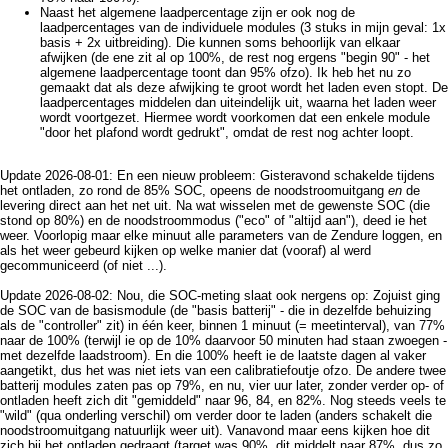
Naast het algemene laadpercentage zijn er ook nog de
laadpercentages van de individuele modules (3 stuks in mijn geval: 1x
basis + 2x uitbreiding). Die kunnen soms behoorlijk van elkaar
afwijken (de ene zit al op 100%, de rest nog ergens "begin 90" - het
algemene laadpercentage toont dan 95% ofzo). Ik heb het nu zo
gemaakt dat als deze afwijking te groot wordt het laden even stopt. De
laadpercentages middelen dan uiteindelijk uit, waarna het laden weer
wordt voortgezet. Hiermee wordt voorkomen dat een enkele module
"door het plafond wordt gedrukt", omdat de rest nog achter loopt.
Update 2026-08-01: En een nieuw probleem: Gisteravond schakelde tijdens
het ontladen, zo rond de 85% SOC, opeens de noodstroomuitgang
en
de
levering direct aan het net uit. Na wat wisselen met de gewenste SOC (die
stond op 80%) en de noodstroommodus ("eco" of "altijd aan"), deed ie het
weer. Voorlopig maar elke minuut alle parameters van de Zendure loggen, en
als het weer gebeurd kijken op welke manier dat (vooraf) al werd
gecommuniceerd (of niet ...).
Update 2026-08-02: Nou, die SOC-meting slaat ook nergens op: Zojuist ging
de SOC van de basismodule (de "basis batterij" - die in dezelfde behuizing
als de "controller" zit) in één keer, binnen 1 minuut (= meetinterval), van 77%
naar de 100% (terwijl ie op de 10% daarvoor 50 minuten had staan zwoegen -
met dezelfde laadstroom). En die 100% heeft ie de laatste dagen al vaker
aangetikt, dus het was niet iets van een calibratiefoutje ofzo. De andere twee
batterij modules zaten pas op 79%, en nu, vier uur later, zonder verder op- of
ontladen heeft zich dit "gemiddeld" naar 96, 84, en 82%. Nog steeds veels te
"wild" (qua onderling verschil) om verder door te laden (anders schakelt die
noodstroomuitgang natuurlijk weer uit). Vanavond maar eens kijken hoe dit
zich bij het ontladen gedraagt (target was 90%, dit middelt naar 87%, dus zo