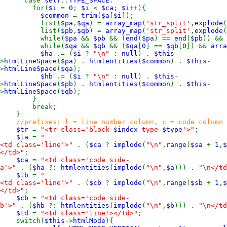
case
self
::
TYPE_SPACE
:
for(
$i
=
0
;
$i
<
$ca
;
$i
++){
$common
=
trim
(
$a
[
$i
]);
list(
$pa
,
$qa
) =
array_map
(
'str_split'
,
explode
(
list(
$pb
,
$qb
) =
array_map
(
'str_split'
,
explode
(
while(
$pa
&&
$pb
&& (
end
(
$pa
) ==
end
(
$pb
)) &&
while(
$qa
&&
$qb
&& (
$qa
[
0
] ==
$qb
[
0
]) &&
arra
$ha
.= (
$i
?
"\n"
:
null
) .
$this
-
>
htmlLineSpace
(
$pa
) .
htmlentities
(
$common
) .
$this
-
>
htmlLineSpace
(
$qa
);
$hb
.= (
$i
?
"\n"
:
null
) .
$this
-
>
htmlLineSpace
(
$pb
) .
htmlentities
(
$common
) .
$this
-
>
htmlLineSpace
(
$qb
);
}
break;
}
//prefixes: l = line number column, c = code column
$tr
=
"<tr class='block-
$index
type-
$type
'>"
;
$la
=
"
<td class='line'>"
. (
$ca
?
implode
(
"\n"
,
range
(
$sa
+
1
,
</td>"
;
$ca
=
"<td class='code side-
a'>"
. (
$ha
?:
htmlentities
(
implode
(
"\n"
,
$a
))) .
"\n</td
$lb
=
"
<td class='line'>"
. (
$cb
?
implode
(
"\n"
,
range
(
$sb
+
1
,
</td>"
;
$cb
=
"<td class='code side-
b'>"
. (
$hb
?:
htmlentities
(
implode
(
"\n"
,
$b
))) .
"\n</td
$td
=
"<td class='line'></td>"
;
switch(
$this
->
htmlMode
){