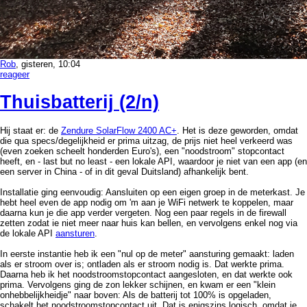
Rob
, gisteren, 10:04
reageer
Thuisbatterij (2/n)
Hij staat er: de
Zendure SolarFlow 2400 AC+
. Het is deze geworden, omdat
die qua specs/degelijkheid er prima uitzag, de prijs niet heel verkeerd was
(even zoeken scheelt honderden Euro's), een "noodstroom" stopcontact
heeft, en - last but no least - een lokale API, waardoor je niet van een app (en
een server in China - of in dit geval Duitsland) afhankelijk bent.
Installatie ging eenvoudig: Aansluiten op een eigen groep in de meterkast. Je
hebt heel even de app nodig om 'm aan je WiFi netwerk te koppelen, maar
daarna kun je die app verder vergeten. Nog een paar regels in de firewall
zetten zodat ie niet meer naar huis kan bellen, en vervolgens enkel nog via
de lokale API
aansturen
.
In eerste instantie heb ik een "nul op de meter" aansturing gemaakt: laden
als er stroom over is; ontladen als er stroom nodig is. Dat werkte prima.
Daarna heb ik het noodstroomstopcontact aangesloten, en dat werkte ook
prima. Vervolgens ging de zon lekker schijnen, en kwam er een "klein
onhebbelijkheidje" naar boven: Als de batterij tot 100% is opgeladen,
schakelt het noodstroomstopcontact uit. Dat is enigszins logisch, omdat je