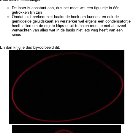
De laser is constant aan, dus het moet wel een figuurtje in één
getrokken lijn zijn
Omdat luidsprekers niet haaks de hoek om kunnen, en ook de
gemiddelde geluidskaart en versterker wel ergens een condensatortje
heeft zitten om de ergste blips er uit te halen moet je niet al teveel
verwachten van alles wat in de basis niet iets weg heeft van een
sinus.
En dan krijg je dus bijvoorbeeld dit: