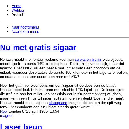
Home
Weblog
Archief
Naar hoofdmenu
Naar extra menu
Nu met gratis sigaar
Renault maakt momenteel reclame voor hun
seleksion bizniz
waarbij
ieder
model tijdelijk slechts 14% bijtelling kent. Klinkt milieuvriendelijk, maar dat
tijdelijk
is natuurlijk wel een beetje raar. Zit er soms een condoom om de
uitlaat, waardoor deze auto's de eerste 100 kilometer in het lage tarief vallen,
en daarna in een keer doorstoten naar de 25%?
Nee, het gaat hier weer eens om een 'sigaar uit de doos van de baas'.
Renault loopt leuk te koketteren met 'slechts 14% bijtelling'. De lease rijder
die
wel
iets aan het milieu (en het crisis-gat in z'n portemonnee) wil doen,
maar
niet
in een Prius wil rijden spits zijn oren en denkt 'Doe mij die maar'.
Renault maakt eenmalig een
afkoopsom
over, en de lease rijder rijdt weg
terwijl het condoom aan z'n uitlaat steeds groter wordt ...
Rob
, zondag 8723 april 1985, 13:54
reageer
Laser beun