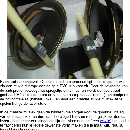
Even kort samengevat: Op iedere luidsprekerconus ligt een spiegeltje, wat
via een stukje ductape aan de gele PVC pijp vast zit. Door de beweging van
de luidspreker beweegt het spiegeltje om z'n as, en wordt de laserstraal
gestuurd. Eén spiegeltje om de vertikale as (op kanaal 'rechts'), en eentje om
de horizontale as (kanaal 'links'), en door een creatief stukje muziek af te
spelen kun je de laser sturen.
In de meeste muziek gaan de bassen (die zorgen voor de grootste uitslag
van de luidspreker, en dus van de spiegel) links en rechts gelijk op, dus dat
levert alleen maar een diagonale lijn op. Maar door zelf een
wav(e)
bestandje
te fabriceren kun je iedere gewenste vorm maken die je maar wilt. Nou ja,
twee kleine beperkingen: