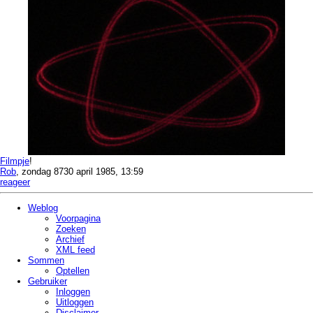
Filmpje
!
Rob
, zondag 8730 april 1985, 13:59
reageer
Weblog
Voorpagina
Zoeken
Archief
XML feed
Sommen
Optellen
Gebruiker
Inloggen
Uitloggen
Disclaimer