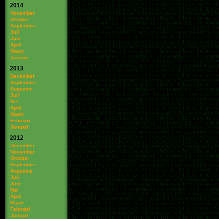
2014
November
Oktober
September
Juli
Juni
April
Maart
Januari
2013
December
September
Augustus
Juli
Mei
April
Maart
Februari
Januari
2012
December
November
Oktober
September
Augustus
Juli
Juni
Mei
April
Maart
Februari
Januari