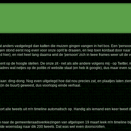
anders vastgelegd dan katten die muizen gingen vangen in het bos. Een 'persoon' (
en stond eerst nog even voor onze oprit te draaien, en liep toen kordaat door naar d
 hier), en niet heel lang daarna wist de 'persoon' zich in twee frames weer uit de 
t op de hoogte stellen. De onze zit - net als alle andere volgens mij - op Twitter
iladres wat netjes op de politie.nl website staat (en heb ik google), dus maar even
n: ding-dong. Nog even uitgelegd hoe dat nou precies zat, en plaatjes laten zien.
in de buurt) geweest, dus voorlopig einde verhaal.
ort alle tweets uit m'n timeline automatisch op. Handig als iemand een keer tweet d
oop naar de gemeenteraadsverkiezingen van afgelopen 19 maart leek m'n timeline bi
wuste woensdag naar dik 200 tweets. Dat was wel even doorscrollen.