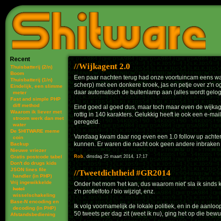
Recent
Wijkagent 2.0
Thuisbatterij (2/n)
Boom
Een paar nachten terug had onze voortuincam eens wat 
Thuisbatterij (1/n)
scherp) met een donkere broek, jas en petje over z'n og
Eindelijk, een slimme
daar automatisch de buitenlamp aan (alles wordt gelogd
meter
Fast and simple PHP
diff method
Eind goed al goed dus, maar toch maar even de wijkagen
Waarom ik liever met
rottig in 140 karakters. Gelukkig heeft ie ook een e-ma
stroom werk dan met
geregeld.
water
De $HITWARE meme
Vandaag kwam daar nog even een 1.0 follow up achteraa
coin
kunnen. Er waren die nacht ook geen andere inbraken (
Backup
Nieuwe vriezer
Gratis postcode tabel
Rob
, dinsdag 25 maart 2014, 17:17
Don't do drugs kids
JSON lines file
Tweetdichtheid #GR2014
handler (in PHP)
Vrij ingewikkelde
Onder het mom 'het kan, dus waarom niet' sla ik sinds k
hotel
z'n profielfoto / bio wijzigt, enz.
wisselschakeling
Base-N encoding en
Ik volg voornamelijk de lokale politiek, en in de aanl
decoding (in PHP)
50 tweets per dag zit (weet ik nu), ging het op die be
Afstandsbediening