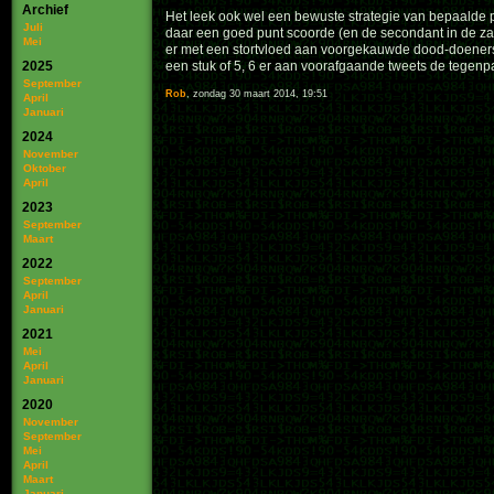
Archief
Het leek ook wel een bewuste strategie van bepaalde par
Juli
daar een goed punt scoorde (en de secondant in de zaa
Mei
er met een stortvloed aan voorgekauwde dood-doeners 
2025
een stuk of 5, 6 er aan voorafgaande tweets de tegenpa
September
Rob
, zondag 30 maart 2014, 19:51
April
Januari
2024
November
Oktober
April
2023
September
Maart
2022
September
April
Januari
2021
Mei
April
Januari
2020
November
September
Mei
April
Maart
Januari