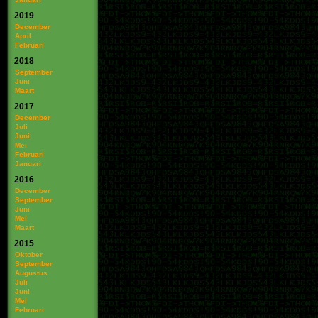
2019
December
April
Februari
2018
September
Juni
Maart
2017
December
Juli
Juni
Mei
Februari
Januari
2016
December
September
Juni
Mei
Maart
2015
Oktober
September
Augustus
Juli
Juni
Mei
Februari