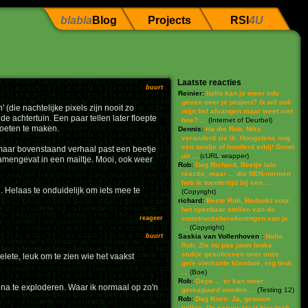
blabla
Blog
Projects
RSI
4U
Laatste reacties
buurt
Reinier:
hallo kan je meer info
geven over je project? ik wil ook
die nachtelijke pixels zijn nooit zo
mijn bel afvangen maar weet niet
e achtertuin. Een paar tellen later floepte
hoe? ...
(
Internet of Deurbel
)
voeten te maken.
Dennis:
Ha die Rob, Niks
veranderd zie ik. Hoogstens nog
een tandje of honderd erbij! Groet
, maar bovenstaand verhaal past een beetje
uit ...
(
cURL wrapper
)
 samengevat in een mailtje. Mooi, ook weer
Rob:
Dag Richard, Beetje late
reactie, maar ... die NEN-normen
heb ik toentertijd bij een ...
 Helaas te onduidelijk om iets mee te
(
Copyright
)
richard:
Beste Rob, Bedankt voor
het openbaar stellen van de
reageer
constructieberekeningen van je
...
(
Copyright
)
buurt
Saskia van Vollenhoven :
Hallo
Rob, Zie nu pas jouw leuke
stukje geschreven over onze
elete, leuk om te zien wie het vaakst
gele vierkante klamboe, erg leuk
...
(
Boe
)
Rob:
Oeps ... er kan weer
jna te exploderen. Waar ik normaal op zo'n
gereaguurd worden ...
(
Testing 12
)
Rob:
Dag Koen. Ja, gewoon
pollen. De server staat hier toch