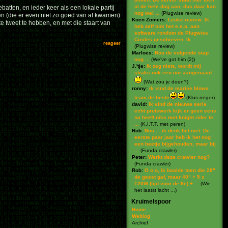
al de hele dag aan, dus daar kan
atten, en ieder keer als een lokale partij
nog wel ...
(
Plugwise review
)
en (die er even niet zo goed van af kwamen)
Koen Zomers:
Leuke review. Ik
 tweet te hebben, en met die staart van
heb zelf ook het e.e.a. aan
software rondom de Plugwise
Circles geschreven. Ik ...
reageer
(
Plugwise review
)
Marloes:
Nou de volgende stap
nog ...
(
We've got him (2)
)
J.'tje:
Ik zeg niets, wordt mij
straks ook een oor aangenaaid.
(
Wat zou je doen?
)
ronny:
ik vind de marine blowe
team de beste
(
Klus-neger
)
david:
ik vind de nieuwe serie
echt prutswerk kijk er geen eens
na heeft niks met knight rider te
...
(
K.I.T.T. met peren
)
Rob:
Nou ... ik denk het niet. De
eerste paar jaar heb ik het nog
een beetje bijgehouden, maar bij
...
(
Funda crawler
)
Peter:
Werkt deze crawler nog?
(
Funda crawler
)
Rob:
O o o, ik baalde toen die 28"
de geest gaf, maar 40" + 5 x
120W (tijd voor de 6e) + ...
(
Wie
het laatst lacht ...
)
Kruimelspoor
Home
Weblog
Archief