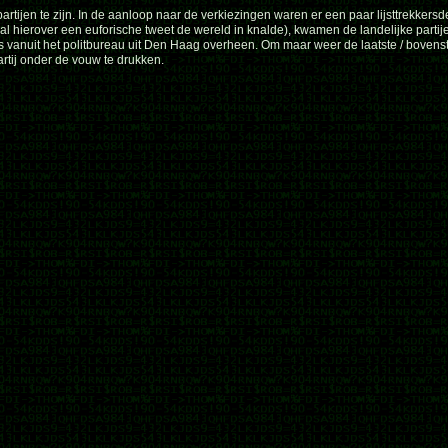
tijen te zijn. In de aanloop naar de verkiezingen waren er een paar lijsttrekkersdeb
l hierover een euforische tweet de wereld in knalde), kwamen de landelijke partij
vanuit het politbureau uit Den Haag overheen. Om maar weer de laatste / bovenste
rtij onder de vouw te drukken.