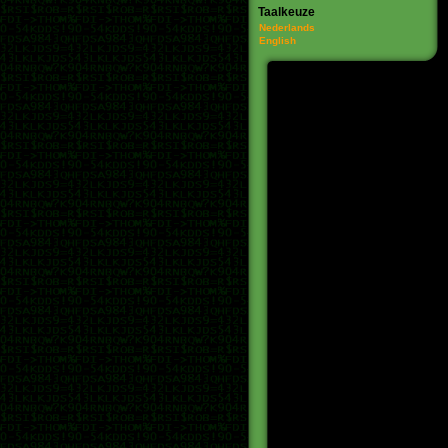
Taalkeuze
Nederlands
English