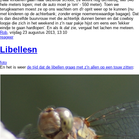
hele meters lopen; met de auto moet je 'om' - 550 meter). Toen we
terugkwamen moest ze op ons wachten om d'r oprit weer op te kunnen (nu
met
kinderen op de achterbank;
zonder
enige noemenswaardige bagage). Dat
is dan diezelfde buurvrouw met die achterlijk dunnen benen en dat cowboy
loopje die zich in het weekend in z'n raar pakje hijst om eens een 'lekker
eindje te gaan hardlopen'. En als ik
dat
zie, vergaat het lachen me meteen.
Rob
, vrijdag 23 augustus 2013, 13:10
reageer
Libelle
s
n
foto
En het is weer
de tijd dat de libellen graag met z'n allen op een touw zitten
: