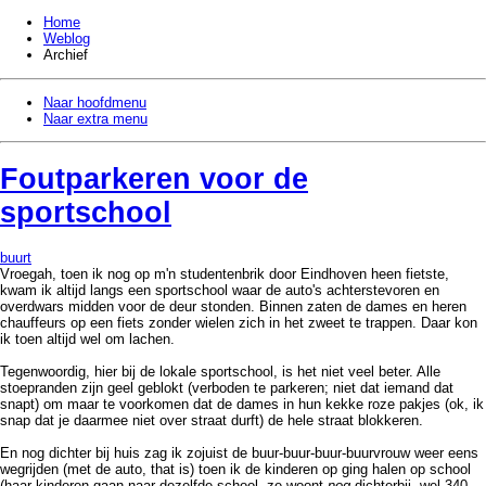
Home
Weblog
Archief
Naar hoofdmenu
Naar extra menu
Foutparkeren voor de
sportschool
buurt
Vroegah, toen ik nog op m'n studentenbrik door Eindhoven heen fietste,
kwam ik altijd langs een sportschool waar de auto's achterstevoren en
overdwars midden voor de deur stonden. Binnen zaten de dames en heren
chauffeurs op een fiets zonder wielen zich in het zweet te trappen. Daar kon
ik toen altijd wel om lachen.
Tegenwoordig, hier bij de lokale sportschool, is het niet veel beter. Alle
stoepranden zijn geel geblokt (verboden te parkeren; niet dat iemand dat
snapt) om maar te voorkomen dat de dames in hun kekke roze pakjes (ok, ik
snap dat je daarmee niet over straat durft) de hele straat blokkeren.
En nog dichter bij huis zag ik zojuist de buur-buur-buur-buurvrouw weer eens
wegrijden (met de auto, that is) toen ik de kinderen op ging halen op school
(haar kinderen gaan naar dezelfde school, ze woont
nog
dichterbij, wel 340