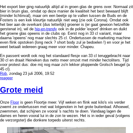
Het export bier ging natuurlijk altijd al in groen glas de grens over. Normaal zit
bier in bruin glas, omdat op deze manier de kwaliteit het best bewaard blijft
(minder lichtinval), maar om een beetje op te vallen tussen de Buds en de
Fosters is een kek kleurtje natuurlijk niet weg (zie ook Corona). Omdat ook
het bier aan de overkant (dus letterlijk) groener is (er gaat gewoon hetzelfde
gerstenat in), wil de
hip-en-trendy
ook in de polder 'export' drinken en duikt
het groene glas opeens in de clubs op. Eerst nog in 33 cl variant, maar
daarna 'opeens' nog maar slechts 25 cl. Ondertussen de marketing machine
even flink opstoken (long neck ? short body zul je bedoelen !) en voor je het
weet betaalt iedereen graag meer voor minder. Chapeu.
En passent wordt ook nog het standaard flesje van 33 cl teruggebracht naar
30 cl en draait Heineken dus netto meer omzet met minder hectoliters. Tijd
voor protest dus: doe mij nog maar zo'n lekker ploppende Grolsch beugel (a
45 cl).
Rob
, zondag 23 juli 2006, 19:52
reageer
Grote meid
Onze
Floor
is geen Floortje meer. Vijf weken en flink wat kilo's vis verder
zwemt ze ondertussen met wat lotgenoten in het grote buitenbad. Alhoewel,
zwemmen, dat schijnen ze vooral 's nachts te doen. Vandaag lagen de
dames en heren vooral lui in de zon te wezen. Het is in ieder geval (volgens
de verzorgster) die donkere torpedo uiterst rechts.