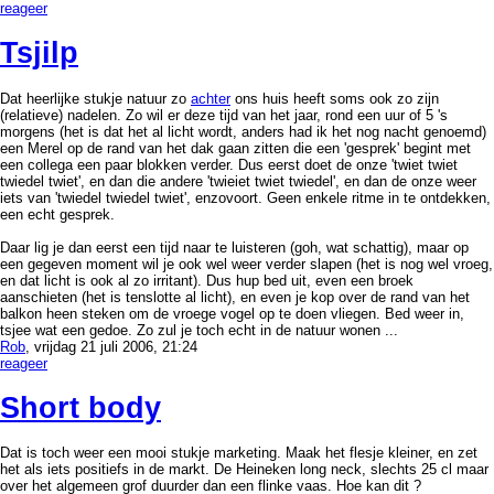
reageer
Tsjilp
Dat heerlijke stukje natuur zo
achter
ons huis heeft soms ook zo zijn
(relatieve) nadelen. Zo wil er deze tijd van het jaar, rond een uur of 5 's
morgens (het is dat het al licht wordt, anders had ik het nog nacht genoemd)
een Merel op de rand van het dak gaan zitten die een 'gesprek' begint met
een collega een paar blokken verder. Dus eerst doet de onze 'twiet twiet
twiedel twiet', en dan die andere 'twieiet twiet twiedel', en dan de onze weer
iets van 'twiedel twiedel twiet', enzovoort. Geen enkele ritme in te ontdekken,
een echt gesprek.
Daar lig je dan eerst een tijd naar te luisteren (goh, wat schattig), maar op
een gegeven moment wil je ook wel weer verder slapen (het is nog wel vroeg,
en dat licht is ook al zo irritant). Dus hup bed uit, even een broek
aanschieten (het is tenslotte al licht), en even je kop over de rand van het
balkon heen steken om de vroege vogel op te doen vliegen. Bed weer in,
tsjee wat een gedoe. Zo zul je toch echt in de natuur wonen ...
Rob
, vrijdag 21 juli 2006, 21:24
reageer
Short body
Dat is toch weer een mooi stukje marketing. Maak het flesje kleiner, en zet
het als iets positiefs in de markt. De Heineken long neck, slechts 25 cl maar
over het algemeen grof duurder dan een flinke vaas. Hoe kan dit ?