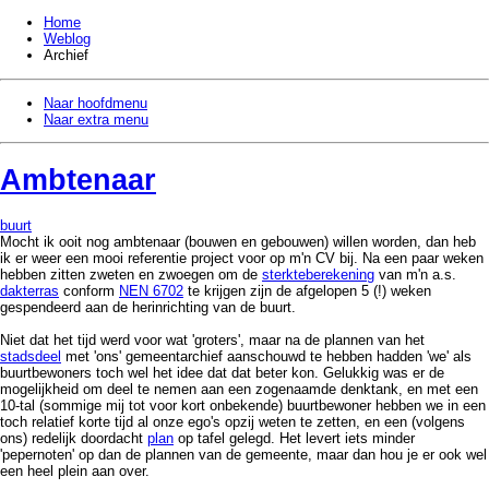
Home
Weblog
Archief
Naar hoofdmenu
Naar extra menu
Ambtenaar
buurt
Mocht ik ooit nog ambtenaar (bouwen en gebouwen) willen worden, dan heb
ik er weer een mooi referentie project voor op m'n CV bij. Na een paar weken
hebben zitten zweten en zwoegen om de
sterkteberekening
van m'n a.s.
dakterras
conform
NEN 6702
te krijgen zijn de afgelopen 5 (!) weken
gespendeerd aan de herinrichting van de buurt.
Niet dat het tijd werd voor wat 'groters', maar na de plannen van het
stadsdeel
met 'ons' gemeentarchief aanschouwd te hebben hadden 'we' als
buurtbewoners toch wel het idee dat dat
beter
kon. Gelukkig was er de
mogelijkheid om deel te nemen aan een zogenaamde denktank, en met een
10-tal (sommige mij tot voor kort onbekende) buurtbewoner hebben we in een
toch relatief korte tijd al onze ego's opzij weten te zetten, en een (volgens
ons) redelijk doordacht
plan
op tafel gelegd. Het levert iets minder
'pepernoten' op dan de plannen van de gemeente, maar dan hou je er ook wel
een heel plein aan over.