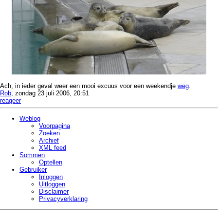
Ach, in ieder geval weer een mooi excuus voor een weekendje
weg
.
Rob
, zondag 23 juli 2006, 20:51
reageer
Weblog
Voorpagina
Zoeken
Archief
XML feed
Sommen
Optellen
Gebruiker
Inloggen
Uitloggen
Disclaimer
Privacy­verklaring