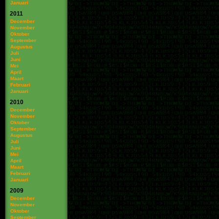
Januari
2011
December
November
Oktober
September
Augustus
Juli
Juni
Mei
April
Maart
Februari
Januari
2010
December
November
Oktober
September
Augustus
Juli
Juni
Mei
April
Maart
Februari
Januari
2009
December
November
Oktober
September