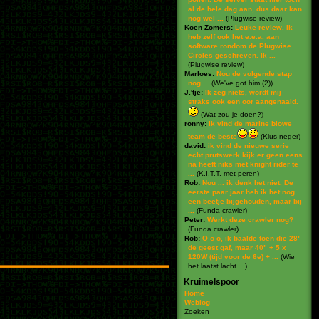
al de hele dag aan, dus daar kan
nog wel ...
(
Plugwise review
)
Koen Zomers:
Leuke review. Ik
heb zelf ook het e.e.a. aan
software rondom de Plugwise
Circles geschreven. Ik ...
(
Plugwise review
)
Marloes:
Nou de volgende stap
nog ...
(
We've got him (2)
)
J.'tje:
Ik zeg niets, wordt mij
straks ook een oor aangenaaid.
(
Wat zou je doen?
)
ronny:
ik vind de marine blowe
team de beste
(
Klus-neger
)
david:
ik vind de nieuwe serie
echt prutswerk kijk er geen eens
na heeft niks met knight rider te
...
(
K.I.T.T. met peren
)
Rob:
Nou ... ik denk het niet. De
eerste paar jaar heb ik het nog
een beetje bijgehouden, maar bij
...
(
Funda crawler
)
Peter:
Werkt deze crawler nog?
(
Funda crawler
)
Rob:
O o o, ik baalde toen die 28"
de geest gaf, maar 40" + 5 x
120W (tijd voor de 6e) + ...
(
Wie
het laatst lacht ...
)
Kruimelspoor
Home
Weblog
Zoeken