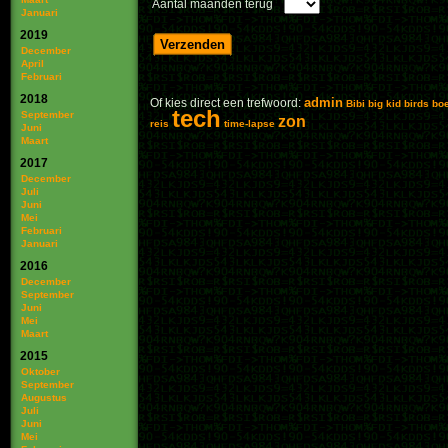
Aantal maanden terug
Januari
2019
December
April
Februari
2018
admin
Of kies direct een trefwoord:
Bibi
big kid
birds
bo
tech
September
zon
reis
time-lapse
Juni
Maart
2017
December
Juli
Juni
Mei
Februari
Januari
2016
December
September
Juni
Mei
Maart
2015
Oktober
September
Augustus
Juli
Juni
Mei