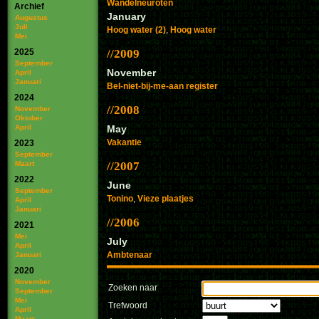
Wandelneuroten
Archief
January
Augustus
Juli
Hoog water (2)
,
Hoog water
Mei
2025
2009
September
November
April
Januari
Bel-niet-bij-me-aan register
2024
2008
November
Oktober
April
May
Vakantie
2023
September
Maart
2007
2022
June
September
Tonino
,
Vieze plaatjes
April
Januari
2006
2021
Mei
July
April
Ambtenaar
Januari
2020
November
Zoeken naar
September
Mei
Trefwoord
April
Maart