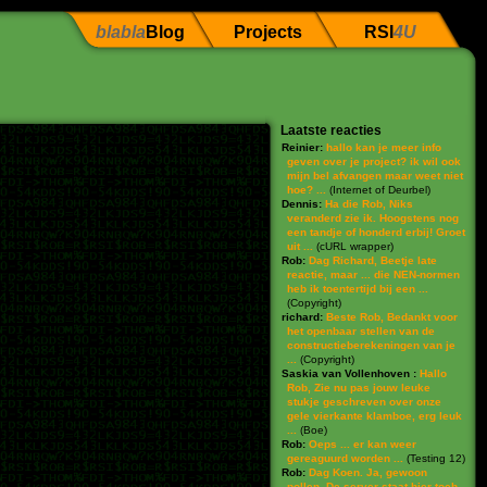
blabla
Blog
Projects
RSI
4U
Laatste reacties
Reinier:
hallo kan je meer info
geven over je project? ik wil ook
mijn bel afvangen maar weet niet
hoe? ...
(
Internet of Deurbel
)
Dennis:
Ha die Rob, Niks
veranderd zie ik. Hoogstens nog
een tandje of honderd erbij! Groet
uit ...
(
cURL wrapper
)
Rob:
Dag Richard, Beetje late
reactie, maar ... die NEN-normen
heb ik toentertijd bij een ...
(
Copyright
)
richard:
Beste Rob, Bedankt voor
het openbaar stellen van de
constructieberekeningen van je
...
(
Copyright
)
Saskia van Vollenhoven :
Hallo
Rob, Zie nu pas jouw leuke
stukje geschreven over onze
gele vierkante klamboe, erg leuk
...
(
Boe
)
Rob:
Oeps ... er kan weer
gereaguurd worden ...
(
Testing 12
)
Rob:
Dag Koen. Ja, gewoon
pollen. De server staat hier toch