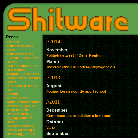
Recent
2014
Stralend
Thuisbatterij (2/n)
November
Boom
Thuisbatterij (1/n)
Politiek getweet @Gem_Renkum
Eindelijk, een slimme
March
meter
Fast and simple PHP
Tweetdichtheid #GR2014
,
Wijkagent 2.0
diff method
Waarom ik liever met
2013
stroom werk dan met
water
August
De $HITWARE meme
coin
Foutparkeren voor de sportschool
Backup
Nieuwe vriezer
2011
Gratis postcode tabel
Don't do drugs kids
December
JSON lines file
handler (in PHP)
Kom meeee naar buiuiten allemaaaal
Vrij ingewikkelde
October
hotel
wisselschakeling
Varia
Base-N encoding en
September
decoding (in PHP)