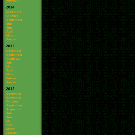
Februari
2014
November
Oktober
September
Juli
Juni
April
Maart
Januari
2013
December
September
Augustus
Juli
Mei
April
Maart
Februari
Januari
2012
December
November
Oktober
September
Augustus
Juli
Juni
Mei
April
Maart
Februari