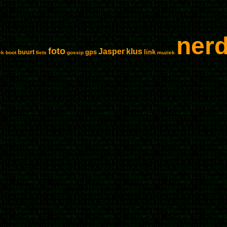
ner
foto
Jasper
klus
buurt
gps
link
ek
boot
fiets
gossip
muziek