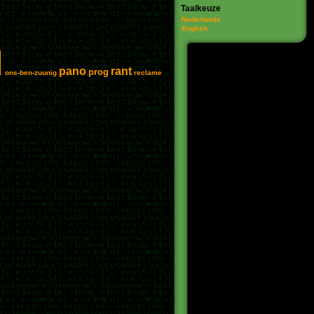
Taalkeuze
Nederlands
English
d
pano
rant
prog
ons-ben-zuunig
reclame