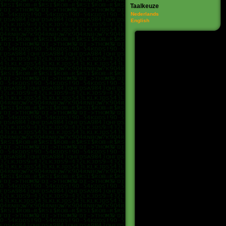
Taalkeuze
Nederlands
English