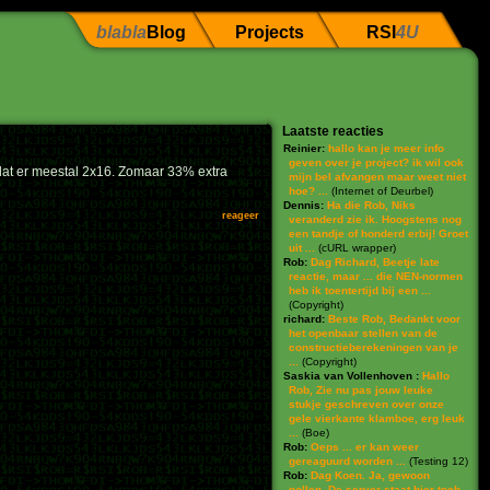
blabla
Blog
Projects
RSI
4U
Laatste reacties
Reinier:
hallo kan je meer info
geven over je project? ik wil ook
dat er meestal 2x16. Zomaar 33% extra
mijn bel afvangen maar weet niet
hoe? ...
(
Internet of Deurbel
)
Dennis:
Ha die Rob, Niks
reageer
veranderd zie ik. Hoogstens nog
een tandje of honderd erbij! Groet
uit ...
(
cURL wrapper
)
Rob:
Dag Richard, Beetje late
reactie, maar ... die NEN-normen
heb ik toentertijd bij een ...
(
Copyright
)
richard:
Beste Rob, Bedankt voor
het openbaar stellen van de
constructieberekeningen van je
...
(
Copyright
)
Saskia van Vollenhoven :
Hallo
Rob, Zie nu pas jouw leuke
stukje geschreven over onze
gele vierkante klamboe, erg leuk
...
(
Boe
)
Rob:
Oeps ... er kan weer
gereaguurd worden ...
(
Testing 12
)
Rob:
Dag Koen. Ja, gewoon
pollen. De server staat hier toch