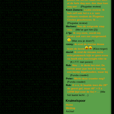
al de hele dag aan, dus daar kan
nog wel ...
(
Plugwise review
)
Koen Zomers:
Leuke review. Ik
heb zelf ook het e.e.a. aan
software rondom de Plugwise
Circles geschreven. Ik ...
(
Plugwise review
)
Marloes:
Nou de volgende stap
nog ...
(
We've got him (2)
)
J.'tje:
Ik zeg niets, wordt mij
straks ook een oor aangenaaid.
(
Wat zou je doen?
)
ronny:
ik vind de marine blowe
team de beste
(
Klus-neger
)
david:
ik vind de nieuwe serie
echt prutswerk kijk er geen eens
na heeft niks met knight rider te
...
(
K.I.T.T. met peren
)
Rob:
Nou ... ik denk het niet. De
eerste paar jaar heb ik het nog
een beetje bijgehouden, maar bij
...
(
Funda crawler
)
Peter:
Werkt deze crawler nog?
(
Funda crawler
)
Rob:
O o o, ik baalde toen die 28"
de geest gaf, maar 40" + 5 x
120W (tijd voor de 6e) + ...
(
Wie
het laatst lacht ...
)
Kruimelspoor
Home
Weblog
Archief