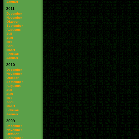
Januari
2011
December
November
Oktober
September
Augustus
Juli
Juni
Mei
April
Maart
Februari
Januari
2010
December
November
Oktober
September
Augustus
Juli
Juni
Mei
April
Maart
Februari
Januari
2009
December
November
Oktober
September