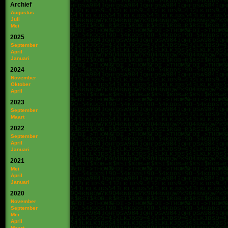
Archief
Augustus
Juli
Mei
2025
September
April
Januari
2024
November
Oktober
April
2023
September
Maart
2022
September
April
Januari
2021
Mei
April
Januari
2020
November
September
Mei
April
Maart