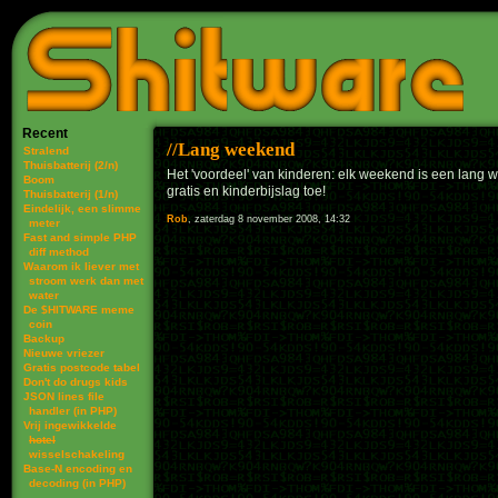
Recent
Lang weekend
Stralend
Thuisbatterij (2/n)
Het 'voordeel' van kinderen: elk weekend is een lang
Boom
gratis en kinderbijslag toe!
Thuisbatterij (1/n)
Eindelijk, een slimme
Rob
, zaterdag 8 november 2008, 14:32
meter
Fast and simple PHP
diff method
Waarom ik liever met
stroom werk dan met
water
De $HITWARE meme
coin
Backup
Nieuwe vriezer
Gratis postcode tabel
Don't do drugs kids
JSON lines file
handler (in PHP)
Vrij ingewikkelde
hotel
wisselschakeling
Base-N encoding en
decoding (in PHP)