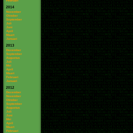
Februari
2014
November
Oktober
September
Juli
Juni
April
Maart
Januari
2013
December
September
Augustus
Juli
Mei
April
Maart
Februari
Januari
2012
December
November
Oktober
September
Augustus
Juli
Juni
Mei
April
Maart
Februari