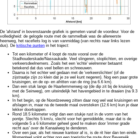
De 'afstand' in bovenstaande grafiek is gemeten vanaf de voordeur. Voor de
volledigheid: de gelogde route met de rammelbak was de allereerste
heenweg, het racefiets log is van vanmiddag (van rechts naar links lezen
dus). De
kritische punten
in het traject:
Tot een kilometer of 4 loopt de route vooral over de
Stadhouderskade/Nassaukade. Veel slingeren, stoplichten, en overige
verkeersdeelnemers. Zoals het een 'echte' wielrenner betaamt
betekend dat dus veel bellen en schreeuwen.
Daarna is het echter wel gedaan met de 'verkeerslichten' (of de
zijstraatje zijn zo klein dat je ze wel kunt negeren). Nog een paar grote
kruisingen, en de op- en afritten van de ring (na 6.6 km).
Dan een stuk langs de Haarlemmerweg op (de dip zit bij de kruising
met de Seinweg), om uiteindelijk het havengebied in te draaien (na 9.3
km).
In het begin, op de Noordzeeweg zitten daar nog wel wat kruisingen en
afslagen in, maar na de tweede maal oversteken (12.6 km) kun je daar
lekker doortrappen.
Rond 18.5 kilometer volgt dan een stukje rust in de vorm van het
pontje. Slechts 5 km/u, slecht voor het gemiddelde, maar dat is de
volgende 5 a 6 kilometer geheel goed te maken door 'immer grade
recht aus' over de Kanaalweg te denderen.
Over een jaar, als het nieuwe kantoor af is, is de rit hier dan ten einde.
Momenteel volgt echter nog een toeristische route door Beverwijk.