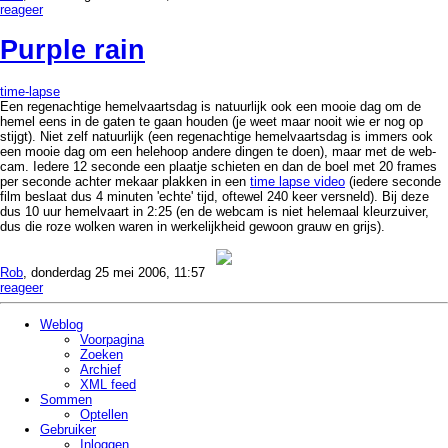
reageer
Purple rain
time-lapse
Een regenachtige hemelvaartsdag is natuurlijk ook een mooie dag om de
hemel eens in de gaten te gaan houden (je weet maar nooit wie er nog op
stijgt). Niet zelf natuurlijk (een regenachtige hemelvaartsdag is immers ook
een mooie dag om een helehoop andere dingen te doen), maar met de web-
cam. Iedere 12 seconde een plaatje schieten en dan de boel met 20 frames
per seconde achter mekaar plakken in een
time lapse video
(iedere seconde
film beslaat dus 4 minuten 'echte' tijd, oftewel 240 keer versneld). Bij deze
dus 10 uur hemelvaart in 2:25 (en de webcam is niet helemaal kleurzuiver,
dus die roze wolken waren in werkelijkheid gewoon grauw en grijs).
Rob
, donderdag 25 mei 2006, 11:57
reageer
Weblog
Voorpagina
Zoeken
Archief
XML feed
Sommen
Optellen
Gebruiker
Inloggen