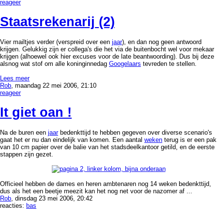
reageer
Staatsrekenarij (2)
Vier mailtjes verder (verspreid over een
jaar
), en dan nog geen antwoord
krijgen. Gelukkig zijn er collega's die het via de buitenbocht wel voor mekaar
krijgen (alhoewel ook hier excuses voor de late beantwoording). Dus bij deze
alsnog wat stof om alle koninginnedag
Googelaars
tevreden te stellen.
Lees meer
Rob
, maandag 22 mei 2006, 21:10
reageer
It giet oan !
Na de buren een
jaar
bedenkttijd te hebben gegeven over diverse scenario's
gaat het er nu dan eindelijk van komen. Een aantal
weken
terug is er een pak
van 10 cm papier over de balie van het stadsdeelkantoor getild, en de eerste
stappen zijn gezet.
Officieel hebben de dames en heren ambtenaren nog 14 weken bedenkttijd,
dus als het een beetje meezit kan het nog net voor de nazomer af ...
Rob
, dinsdag 23 mei 2006, 20:42
reacties:
bas