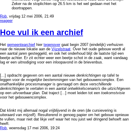
Zeker na de stoplichten op 26.5 km is het wel gedaan met het
doortrappen.
Rob
, vrijdag 12 mei 2006, 21:49
reageer
Hoe vul ik een archief
Het
gemeentearchief
hier
tegenover
gaat begin 2007 (eindelijk) verhuizen
naar de nieuwe lokatie aan de
Vijzelstraat
. Over het oude gebouw wordt al
een aantal jaren gesteggeld, en ook het onderhoud blijt de laatste tijd een
beetje achter. Er zit echter weer een beetje schot in de zaak, want vandaag
lag er een uitnodiging voor een inloopavond in de brievenbus.
[...] opdracht gegeven om een aantal nieuwe
denkrichtingen
op tafel te
leggen voor de
mogelijke bestemmingen
van het gebouwencomplex. Een
onafhankelijke procesmanager
is gevraagd om deze
verschillende
denkrichtingen
te
vertalen
in een
aantal ontwikkelscenario's
die
uitzicht
geven
op een
uitvoerbaar
plan. Dat traject [...] moet leiden tot een
toekomstvisie
voor het gebouwencomplex.
Dat klinkt mij allemaal nogal vrijblijvend in de oren (de cursievering is
uiteraard van mijzelf). Resulterend in genoeg papier om het gebouw opnieuw
te vullen, maar niet dat likje verf waar het nou juist wel dringend behoeft aan
heeft.
Rob
, woensdag 17 mei 2006, 19:24