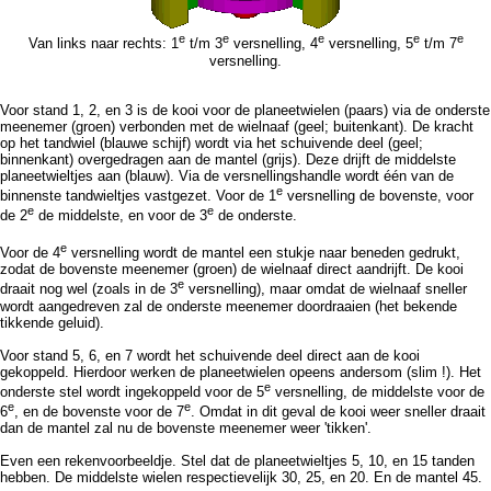
e
e
e
e
e
Van links naar rechts: 1
t/m 3
versnelling, 4
versnelling, 5
t/m 7
versnelling.
Voor stand 1, 2, en 3 is de kooi voor de planeetwielen (paars) via de onderste
meenemer (groen) verbonden met de wielnaaf (geel; buitenkant). De kracht
op het tandwiel (blauwe schijf) wordt via het schuivende deel (geel;
binnenkant) overgedragen aan de mantel (grijs). Deze drijft de middelste
planeetwieltjes aan (blauw). Via de versnellingshandle wordt één van de
e
binnenste tandwieltjes vastgezet. Voor de 1
versnelling de bovenste, voor
e
e
de 2
de middelste, en voor de 3
de onderste.
e
Voor de 4
versnelling wordt de mantel een stukje naar beneden gedrukt,
zodat de bovenste meenemer (groen) de wielnaaf direct aandrijft. De kooi
e
draait nog wel (zoals in de 3
versnelling), maar omdat de wielnaaf sneller
wordt aangedreven zal de onderste meenemer doordraaien (het bekende
tikkende geluid).
Voor stand 5, 6, en 7 wordt het schuivende deel direct aan de kooi
gekoppeld. Hierdoor werken de planeetwielen opeens andersom (slim !). Het
e
onderste stel wordt ingekoppeld voor de 5
versnelling, de middelste voor de
e
e
6
, en de bovenste voor de 7
. Omdat in dit geval de kooi weer sneller draait
dan de mantel zal nu de bovenste meenemer weer 'tikken'.
Even een rekenvoorbeeldje. Stel dat de planeetwieltjes 5, 10, en 15 tanden
hebben. De middelste wielen respectievelijk 30, 25, en 20. En de mantel 45.