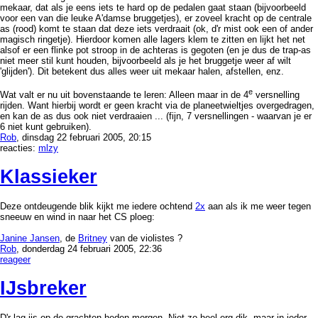
mekaar, dat als je eens iets te hard op de pedalen gaat staan (bijvoorbeeld
voor een van die leuke A'damse bruggetjes), er zoveel kracht op de centrale
as (rood) komt te staan dat deze iets verdraait (ok, d'r mist ook een of ander
magisch ringetje). Hierdoor komen alle lagers klem te zitten en lijkt het net
alsof er een flinke pot stroop in de achteras is gegoten (en je dus de trap-as
niet meer stil kunt houden, bijvoorbeeld als je het bruggetje weer af wilt
'glijden'). Dit betekent dus alles weer uit mekaar halen, afstellen, enz.
e
Wat valt er nu uit bovenstaande te leren: Alleen maar in de 4
versnelling
rijden. Want hierbij wordt er geen kracht via de planeetwieltjes overgedragen,
en kan de as dus ook niet verdraaien ... (fijn, 7 versnellingen - waarvan je er
6 niet kunt gebruiken).
Rob
, dinsdag 22 februari 2005, 20:15
reacties:
mlzy
Klassieker
Deze ontdeugende blik kijkt me iedere ochtend
2x
aan als ik me weer tegen
sneeuw en wind in naar het CS ploeg:
Janine Jansen
, de
Britney
van de violistes ?
Rob
, donderdag 24 februari 2005, 22:36
reageer
IJsbreker
D'r lag ijs op de grachten heden morgen. Niet zo heel erg dik, maar in ieder