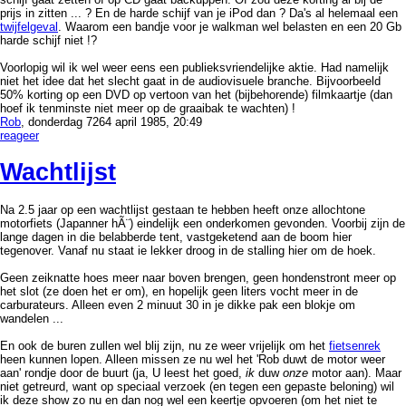
prijs in zitten ... ? En de harde schijf van je iPod dan ? Da's al helemaal een
twijfelgeval
. Waarom een bandje voor je walkman wel belasten en een 20 Gb
harde schijf niet !?
Voorlopig wil ik wel weer eens een publieksvriendelijke aktie. Had namelijk
niet het idee dat het slecht gaat in de audiovisuele branche. Bijvoorbeeld
50% korting op een DVD op vertoon van het (bijbehorende) filmkaartje (dan
hoef ik tenminste niet meer op de graaibak te wachten) !
Rob
, donderdag 7264 april 1985, 20:49
reageer
Wachtlijst
Na 2.5 jaar op een wachtlijst gestaan te hebben heeft onze allochtone
motorfiets (Japanner hÃ¨) eindelijk een onderkomen gevonden. Voorbij zijn de
lange dagen in die belabberde tent, vastgeketend aan de boom hier
tegenover. Vanaf nu staat ie lekker droog in de stalling hier om de hoek.
Geen zeiknatte hoes meer naar boven brengen, geen hondenstront meer op
het slot (ze doen het er om), en hopelijk geen liters vocht meer in de
carburateurs. Alleen even 2 minuut 30 in je dikke pak een blokje om
wandelen ...
En ook de buren zullen wel blij zijn, nu ze weer vrijelijk om het
fietsenrek
heen kunnen lopen. Alleen missen ze nu wel het 'Rob duwt de motor weer
aan' rondje door de buurt (ja, U leest het goed,
ik
duw
onze
motor aan). Maar
niet getreurd, want op speciaal verzoek (en tegen een gepaste beloning) wil
ik deze show zo nu en dan nog wel een keertje opvoeren (om het niet te