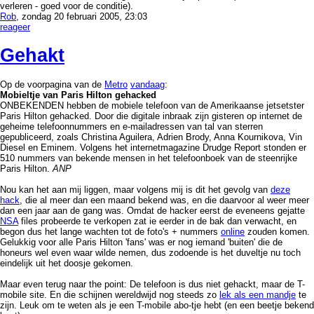
verleren - goed voor de conditie).
Rob
, zondag 20 februari 2005, 23:03
reageer
Gehakt
Op de voorpagina van de
Metro
vandaag
:
Mobieltje van Paris Hilton gehacked
ONBEKENDEN hebben de mobiele telefoon van de Amerikaanse jetsetster
Paris Hilton gehacked. Door die digitale inbraak zijn gisteren op internet de
geheime telefoonnummers en e-mailadressen van tal van sterren
gepubliceerd, zoals Christina Aguilera, Adrien Brody, Anna Kournikova, Vin
Diesel en Eminem. Volgens het internetmagazine Drudge Report stonden er
510 nummers van bekende mensen in het telefoonboek van de steenrijke
Paris Hilton.
ANP
Nou kan het aan mij liggen, maar volgens mij is dit het gevolg van
deze
hack
, die al meer dan een maand bekend was, en die daarvoor al weer meer
dan een jaar aan de gang was. Omdat de hacker eerst de eveneens gejatte
NSA
files probeerde te verkopen zat ie eerder in de bak dan verwacht, en
begon dus het lange wachten tot de foto's + nummers
online
zouden komen.
Gelukkig voor alle Paris Hilton 'fans' was er nog iemand 'buiten' die de
honeurs wel even waar wilde nemen, dus zodoende is het duveltje nu toch
eindelijk uit het doosje gekomen.
Maar even terug naar the point: De telefoon is dus niet gehackt, maar de T-
mobile site. En die schijnen wereldwijd nog steeds zo
lek als een mandje
te
zijn. Leuk om te weten als je een T-mobile abo-tje hebt (en een beetje bekend