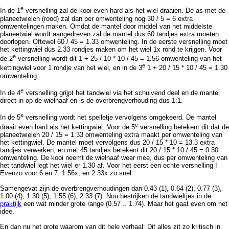
e
In de 1
versnelling zal de kooi even hard als het wiel draaien. De as met de
planeetwielen (rood) zal dan per omwenteling nog 30 / 5 = 6 extra
omwentelingen maken. Omdat de mantel door middel van het middelste
planeetwiel wordt aangedreven zal de mantel dus 60 tandjes extra moeten
doorlopen. Oftewel 60 / 45 = 1.33 omwenteling. In de eerste versnelling moet
het kettingwiel dus 2.33 rondjes maken om het wiel 1x rond te krijgen. Voor
e
de 2
versnelling wordt dit 1 + 25 / 10 * 10 / 45 = 1.56 omwenteling van het
e
kettingwiel voor 1 rondje van het wiel, en in de 3
1 + 20 / 15 * 10 / 45 = 1.30
omwenteling.
e
In de 4
versnelling grijpt het tandwiel via het schuivend deel en de mantel
direct in op de wielnaaf en is de overbrengverhouding dus 1:1.
e
In de 5
versnelling wordt het spelletje vervolgens omgekeerd. De mantel
e
draait even hard als het kettingwiel. Voor de 5
versnelling betekent dit dat de
planeetwielen 20 / 15 = 1.33 omwenteling extra maakt per omwenteling van
het kettingwiel. De mantel moet vervolgens dus 20 / 15 * 10 = 13.3 extra
tandjes verwerken, en met 45 tandjes betekent dit 20 / 15 * 10 / 45 = 0.30
omwenteling. De kooi neemt de wielnaaf weer mee, dus per omwenteling van
het tandwiel legt het wiel er 1.30 af. Voor het eerst een echte versnelling !
Evenzo voor 6 en 7: 1.56x, en 2.33x zo snel.
Samengevat zijn de overbrengverhoudingen dan 0.43 (1), 0.64 (2), 0.77 (3),
1.00 (4), 1.30 (5), 1.55 (6), 2.33 (7). Nou bestrijken de tandwieltjes in de
praktijk
een wat minder grote range (0.57 .. 1.74). Maar het gaat even om het
idee.
En dan nu het grote waarom van dit hele verhaal: Dit alles zit zo kritisch in