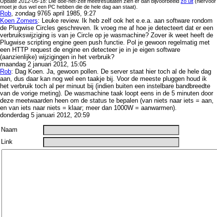
Update 2012-05-18: Die doe-het-zelf meetresultaten zien er dan bijvoorbeeld
zo uit
(hiervoor
moet je dus wel een PC hebben die de hele dag aan staat).
Rob
, zondag 9765 april 1985, 9:27
Koen Zomers
: Leuke review. Ik heb zelf ook het e.e.a. aan software rondom
de Plugwise Circles geschreven. Ik vroeg me af hoe je detecteert dat er een
verbruikswijziging is van je Circle op je wasmachine? Zover ik weet heeft de
Plugwise scripting engine geen push functie. Pol je gewoon regelmatig met
een HTTP request de engine en detecteer je in je eigen software
(aanzienlijke) wijzigingen in het verbruik?
maandag 2 januari 2012, 15:05
Rob
: Dag Koen. Ja, gewoon pollen. De server staat hier toch al de hele dag
aan, dus daar kan nog wel een taakje bij. Voor de meeste pluggen houd ik
het verbruik toch al per minuut bij (indien buiten een instelbare bandbreedte
van de vorige meting). De wasmachine taak loopt eens in de 5 minuten door
deze meetwaarden heen om de status te bepalen (van niets naar iets = aan,
en van iets naar niets = klaar; meer dan 1000W = aanwarmen).
donderdag 5 januari 2012, 20:59
Naam
Link