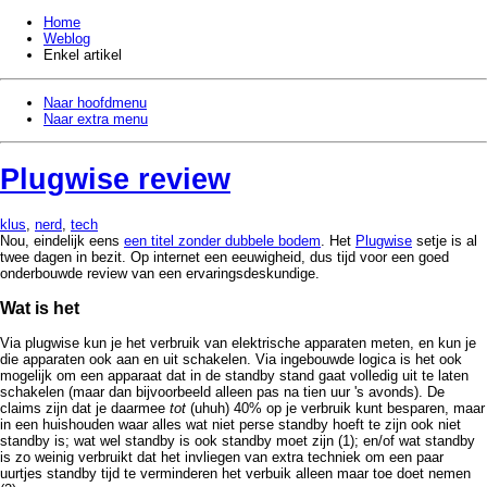
Home
Weblog
Enkel artikel
Naar hoofdmenu
Naar extra menu
Plugwise review
klus
,
nerd
,
tech
Nou, eindelijk eens
een titel zonder dubbele bodem
. Het
Plugwise
setje is al
twee dagen in bezit. Op internet een eeuwigheid, dus tijd voor een goed
onderbouwde review van een ervaringsdeskundige.
Wat is het
Via plugwise kun je het verbruik van elektrische apparaten meten, en kun je
die apparaten ook aan en uit schakelen. Via ingebouwde logica is het ook
mogelijk om een apparaat dat in de standby stand gaat volledig uit te laten
schakelen (maar dan bijvoorbeeld alleen pas na tien uur 's avonds). De
claims zijn dat je daarmee
tot
(uhuh) 40% op je verbruik kunt besparen, maar
in een huishouden waar alles wat niet perse standby hoeft te zijn ook niet
standby is; wat wel standby is ook standby moet zijn (1); en/of wat standby
is zo weinig verbruikt dat het invliegen van extra techniek om een paar
uurtjes standby tijd te verminderen het verbuik alleen maar toe doet nemen