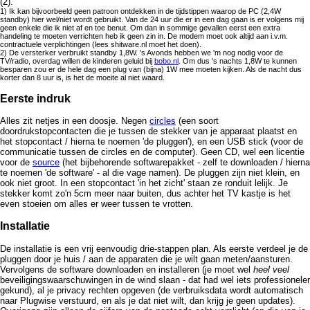
(2).
1) Ik kan bijvoorbeeld geen patroon ontdekken in de tijdstippen waarop de PC (2,4W
standby) hier wel/niet wordt gebruikt. Van de 24 uur die er in een dag gaan is er volgens mij
geen enkele die ik niet af en toe benut. Om dan in sommige gevallen eerst een extra
handeling te moeten verrichten heb ik geen zin in. De modem moet ook altijd aan i.v.m.
contractuele verplichtingen (lees shitware.nl moet het doen).
2) De versterker verbruikt standby 1,8W. 's Avonds hebben we 'm nog nodig voor de
TV/radio, overdag willen de kinderen geluid bij
bobo.nl
. Om dus 's nachts 1,8W te kunnen
besparen zou er de hele dag een plug van (bijna) 1W mee moeten kijken. Als de nacht dus
korter dan 8 uur is, is het de moeite al niet waard.
Eerste indruk
Alles zit netjes in een doosje. Negen
circles
(een soort
doordrukstopcontacten die je tussen de stekker van je apparaat plaatst en
het stopcontact / hierna te noemen 'de pluggen'), en een USB stick (voor de
communicatie tussen de circles en de computer). Geen CD, wel een licentie
voor de
source
(het bijbehorende softwarepakket - zelf te downloaden / hierna
te noemen 'de software' - al die vage namen). De pluggen zijn niet klein, en
ook niet groot. In een stopcontact 'in het zicht' staan ze ronduit lelijk. Je
stekker komt zo'n 5cm meer naar buiten, dus achter het TV kastje is het
even stoeien om alles er weer tussen te vrotten.
Installatie
De installatie is een vrij eenvoudig drie-stappen plan. Als eerste verdeel je de
pluggen door je huis / aan de apparaten die je wilt gaan meten/aansturen.
Vervolgens de software downloaden en installeren (je moet wel
heel veel
beveiligingswaarschuwingen in de wind slaan - dat had wel iets professioneler
gekund), al je privacy rechten opgeven (de verbruiksdata wordt automatisch
naar Plugwise verstuurd, en als je dat niet wilt, dan krijg je geen updates).