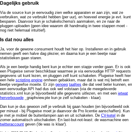
Dagelijks gebruik
Via de source kun je eenvoudig zien welke apparaten er aan zijn, wat ze
verbruiken, wat ze verbruikt hebben (per uur), en hoeveel energie je evt. kunt
besparen. Daarvoor kun je schakelschema's aanmaken, en ze naar de
pluggen uploaden (geen idee waarom dit handmatig in twee stappen moet -
nog niet helemaal intuïtief).
Is dat nou alles
Ja, voor de gewone consument houdt het hier op. Installeren en in gebruik
nemen geeft een halve dag plezier, en daarna kun je een beetje naar
statistieken gaan staren.
Als je een beetje handig bent kun je echter een stapje verder gaan. Er is ook
een Plugwise server beschikbaar waarmee je via eenvoudige HTTP requests
gegevens uit kunt lezen, en pluggen zelf kunt schakelen. Plugwise heeft hier
een hele
scripting engine
omheen gebakken, maar dat is wat mij betreft een
beetje vergeefse moeite. Er zijn
genoeg
taaltjes
die dat veel beter kunnen, en
een eenvoudige API had dus ook wel volstaan (via de meegeleverde
statistics.xml kun je bijvoorbeeld alle gegevens uitlezen, en met een
ietwat
herverbouwde
_graphview.pte kun je zelf schakelen - klaar).
Dan kun je dus gewoon zelf je verbruik bij gaan houden (en bijvoorbeeld ook
per minuut - bij Plugwise moet je daarvoor de Pro licentie aanschaffen). Kun
je met je mobiel de buitenlampen aan en uit schakelen. De
CV-ketel
in de
zomer automatisch uitschakelen. En last-but-not-least: de wasmachine een
twitteraccount
geven ('de was is klaar').