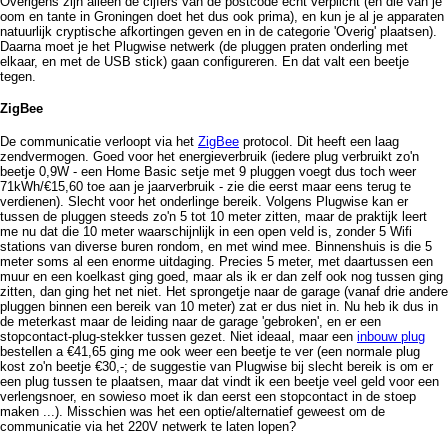
Overigens zijn alleen de cijfers van de postcode echt verplicht (en die van je
oom en tante in Groningen doet het dus ook prima), en kun je al je apparaten
natuurlijk cryptische afkortingen geven en in de categorie 'Overig' plaatsen).
Daarna moet je het Plugwise netwerk (de pluggen praten onderling met
elkaar, en met de USB stick) gaan configureren. En dat valt een beetje
tegen.
ZigBee
De communicatie verloopt via het
ZigBee
protocol. Dit heeft een laag
zendvermogen. Goed voor het energieverbruik (iedere plug verbruikt zo'n
beetje 0,9W - een Home Basic setje met 9 pluggen voegt dus toch weer
71kWh/€15,60 toe aan je jaarverbruik - zie die eerst maar eens terug te
verdienen). Slecht voor het onderlinge bereik. Volgens Plugwise kan er
tussen de pluggen steeds zo'n 5 tot 10 meter zitten, maar de praktijk leert
me nu dat die 10 meter waarschijnlijk in een open veld is, zonder 5 Wifi
stations van diverse buren rondom, en met wind mee. Binnenshuis is die 5
meter soms al een enorme uitdaging. Precies 5 meter, met daartussen een
muur en een koelkast ging goed, maar als ik er dan zelf ook nog tussen ging
zitten, dan ging het net niet. Het sprongetje naar de garage (vanaf drie andere
pluggen binnen een bereik van 10 meter) zat er dus niet in. Nu heb ik dus in
de meterkast maar de leiding naar de garage 'gebroken', en er een
stopcontact-plug-stekker tussen gezet. Niet ideaal, maar een
inbouw plug
bestellen a €41,65 ging me ook weer een beetje te ver (een normale plug
kost zo'n beetje €30,-; de suggestie van Plugwise bij slecht bereik is om er
een plug tussen te plaatsen, maar dat vindt ik een beetje veel geld voor een
verlengsnoer, en sowieso moet ik dan eerst een stopcontact in de stoep
maken ...). Misschien was het een optie/alternatief geweest om de
communicatie via het 220V netwerk te laten lopen?