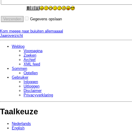
Gegevens opslaan
Kom meeee naar buiuiten allemaaaal
Jaaroverzicht
Weblog
Voorpagina
Zoeken
Archief
XML feed
Sommen
Optellen
Gebruiker
Inloggen
Uitloggen
Disclaimer
Privacy­verklaring
Taalkeuze
Nederlands
English