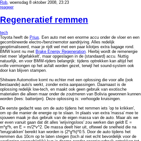
Rob
, woensdag 8 oktober 2008, 23:23
reageer
Regeneratief remmen
tech
Toyota heeft de
Prius
. Een auto met een enorme accu onder de vloer en een
gecombineerde electro-/benzinemotor aandrijving. Alles redelijk
geoptimaliseerd, maar je rijdt wel met een paar kilotjes extra bagage rond.
BMW komt nu met
Brake Energy Regeneration
. Hierbij wordt de remenergie
niet meer 'afgefakkelt', maar opgeslagen in de (standaard) accu. Nuttig
natuurlijk, en voor BMW-rijders belangrijk: tijdens optrekken kan altijd het
volle vermongen op het asfalt worden gezet, terwijl het sound-system ook
door kan blijven stampen.
Shitware Automotive komt nu echter met een oplossing die voor alle (ook
bestaande) auto's werkt, zonder extra aanpassingen. Daarnaast is de
oplossing redelijk low-tech, en maakt ook geen gebruik van exotische
materialen die alleen maar onder de zoutmeren van Bolivia gewonnen kunnen
worden (lees: batterijen). Deze oplossing is: verhoogde kruisingen.
De eerste gedacht was om de auto tijdens het remmen iets 'op te krikken',
om op die manier de energie op te slaan. In plaats van extra 'massa' mee te
sjouwen maak je dus gebruik van de eigen massa van de auto. Maar als we
er even vanuit gaan dat dit alles 'wrijvingsloos' zou werken dan geldt E =
m*g*h, en E = m/2*v^2. De massa deelt hier uit, oftewel de snelheid die na
'terugzakken' bereikt kan worden is (2*g*h)^0.5. Door de auto tijdens het
remmen dus 10cm op te laten steigen (toch al niet echt bevordelijk voor de