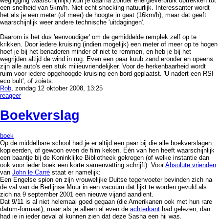
wegligging waarschijnlijk) kun je daarna zonder energieverbruik optrekken tot
een snelheid van 5km/h. Niet echt shocking natuurlijk. Interessanter wordt
het als je een meter (of meer) de hoogte in gaat (16km/h), maar dat geeft
waarschijnlijk weer andere technische 'uitdagingen'.
Daarom is het dus 'eenvoudiger' om de gemiddelde remplek zelf op te
krikken. Door iedere kruising (indien mogelijk) een meter of meer op te hogen
hoef je bij het benaderen minder of niet te remmen, en heb je bij het
wegrijden altijd de wind in rug. Even een paar kuub zand eronder en opeens
zijn alle auto's een stuk milieuvriendelijker. Voor de herkenbaarheid wordt
ruim voor iedere opgehoogde kruising een bord geplaatst. 'U nadert een RSI
eco bult', of zoiets.
Rob
, zondag 12 oktober 2008, 13:25
reageer
Boekverslag
boek
Op de middelbare school had je er altijd een paar bij die alle boekverslagen
kopieerden, of gewoon even de film keken. Eén van hen heeft waarschijnlijk
een baantje bij de Koninklijke Bibliotheek gekregen (of welke instantie dan
ook voor ieder boek een korte samenvatting schrijft). Voor
Absolute vrienden
van
John le Carré
staat er namelijk:
Een Engelse spion en zijn vrouwelijke Duitse tegenvoeter bevinden zich na
de val van de Berlijnse Muur in een vacuüm dat lijkt te worden gevuld als
zich na 9 september 2001 een nieuwe vijand aandient.
Dat 9/11 is al niet helemaal goed gegaan (die Amerikanen ook met hun rare
datum-formaat), maar als je alleen al even de
achterkant
had gelezen, dan
had je in ieder geval al kunnen zien dat deze Sasha een hij was.