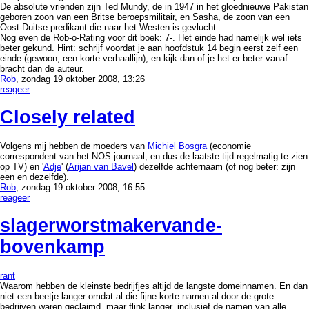
De absolute vrienden zijn Ted Mundy, de in 1947 in het gloednieuwe Pakistan
geboren zoon van een Britse beroepsmilitair, en Sasha, de
zoon
van een
Oost-Duitse predikant die naar het Westen is gevlucht.
Nog even de Rob-o-Rating voor dit boek: 7-. Het einde had namelijk wel iets
beter gekund. Hint: schrijf voordat je aan hoofdstuk 14 begin eerst zelf een
einde (gewoon, een korte verhaallijn), en kijk dan of je het er beter vanaf
bracht dan de auteur.
Rob
, zondag 19 oktober 2008, 13:26
reageer
Closely related
Volgens mij hebben de moeders van
Michiel Bosgra
(economie
correspondent van het NOS-journaal, en dus de laatste tijd regelmatig te zien
op TV) en '
Adje
' (
Arijan van Bavel
) dezelfde achternaam (of nog beter: zijn
een en dezelfde).
Rob
, zondag 19 oktober 2008, 16:55
reageer
slager­worstmaker­van­de­
bovenkamp
rant
Waarom hebben de kleinste bedrijfjes altijd de langste domeinnamen. En dan
niet een beetje langer omdat al die fijne korte namen al door de grote
bedrijven waren geclaimd, maar flink langer, inclusief de namen van alle