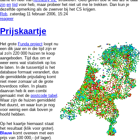
zin
en
tijd
voor heb, maar probeer het niet uit me te trekken. Dan kun je
dezelfde opmerking als de zwerver bij het CS krijgen.
Rob
, zaterdag 11 februari 2006, 15:24
reageer
Prijskaartje
Het grote
Funda project
loopt nu
een dik jaar en in die tijd zijn er
al zo'n 220 000 huizen te koop
aangeboden. Tijd dus om er
weer eens wat statistiek op los
te laten. In de tussentijd is het
database formaat verandert, dus
de gemiddelde prijsdaling komt
niet meer zomaar uit de grote
toverdoos rollen. In plaats
daarvan heb ik een combi
gemaakt met de
postcode tabel
.
Waar zijn de huizen gemiddeld
het duurst, en waar kun je nog
voor weinig een dak boven je
hoofd hebben.
Op het kaartje hiernaast staat
het resultaat (klik voor groter).
Blauw
komt overeen met een
prijs van 100 000,- (of lager).