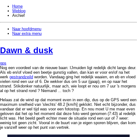
Home
Weblog
Archief
Naar hoofdmenu
Naar extra menu
Dawn & dusk
gps
Nog een voordeel van de nieuwe baan: IJmuiden ligt redelijk dicht langs deur.
Als eb en/of vloed een beetje gunstig vallen, dan kan er voor en/of na het
werk
gestrandzeild
worden. Vandaag ging het redelijk waaien, en eb en vloed
vielen rond een uur of 6. De wekker dus om 5 uur (gaap), en op naar het
strand. Stikdonker natuurlijk, maar ach, wie loopt er nou om 7 uur 's morgens
al op het strand rond ? Niemand ... toch ?
Helaas zat de wind op dat moment even in een dip, dus op de GPS werd een
maximum snelheid van 'slechts' 48.2 [km/h] geklokt. Niet echt bijzonder, dus
vandaar dat er wel tijd was voor een fotostop. En nou moet U me maar even
geloven dat het op het moment dat deze foto werd genomen (7:43) al redelijk
licht was. Het beeld geeft echter meer de situatie rond een uur of 7 weer:
weinig tot geen zicht. Vooral in de buurt van je eigen sporen blijven, dan kom
je vanzelf weer op het punt van vertrek.