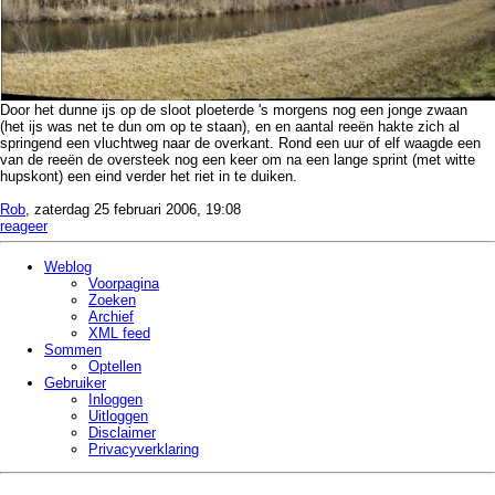
Door het dunne ijs op de sloot ploeterde 's morgens nog een jonge zwaan
(het ijs was net te dun om op te staan), en en aantal reeën hakte zich al
springend een vluchtweg naar de overkant. Rond een uur of elf waagde een
van de reeën de oversteek nog een keer om na een lange sprint (met witte
hupskont) een eind verder het riet in te duiken.
Rob
, zaterdag 25 februari 2006, 19:08
reageer
Weblog
Voorpagina
Zoeken
Archief
XML feed
Sommen
Optellen
Gebruiker
Inloggen
Uitloggen
Disclaimer
Privacy­verklaring