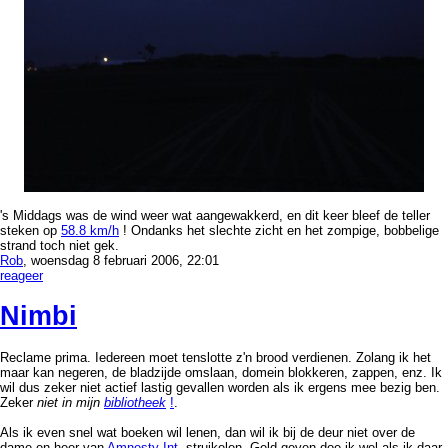
's Middags was de wind weer wat aangewakkerd, en dit keer bleef de teller
steken op
58.8 km/h
! Ondanks het slechte zicht en het zompige, bobbelige
strand toch niet gek.
Rob
, woensdag 8 februari 2006, 22:01
reageer
Nimbi
Reclame prima. Iedereen moet tenslotte z'n brood verdienen. Zolang ik het
maar kan negeren, de bladzijde omslaan, domein blokkeren, zappen, enz. Ik
wil dus zeker niet actief lastig gevallen worden als ik ergens mee bezig ben.
Zeker
niet in mijn
bibliotheek
!
.
Als ik even snel wat boeken wil lenen, dan wil ik bij de deur niet over de
dame en heer van
Amnesty Int.
struikelen. Geld geven doe ik wel als ik daar