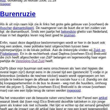
Rob
, donderdag 16 februari 2006, 21:29
reageer
Burenruzie
Als ik uit mijn raam kijk zie ik links het grote gele gebouw van (voorheen) de
Asscher
diamantslijperij
. De naamgever van de buurt die er ten zuiden van
ligt: de diamantbuurt. Sinds een jaartje het
bekendste
ghetto van Nederland,
maar in het dagelijks leven nog best goed te
pruimen
.
Enfin, naast deze dagelijkse beslommeringen wordt er hier in de buurt ook
nog een andere, meer politieke twist uitgevochten tussen twee
splinterpartijtjes in de lokale politiek. Aan de
linker
zijde vinden wij
Zuid- en
Pijpbelangen
. En in de rechterhoek staat Daphna (voorheen Elco) Brekveld
die zich heeft afgescheiden van Z&P belangen en tegenwoordig haar eigen
partijtje de
Vereniging Oud Zuid
heeft.
Z&Pb (door mijn buurman ooit eens omschreven als 'een stel hippies die
overal tegen zijn') dumpt eens in de zoveel tijd een (gestencild ?) vodje in je
brievenbus (ondanks de nee/nee sticker) waarin wordt opgeroepen om ten
strijde te trekken tegen de afbraak van de sociale huur o.i.d. (handig om dat
bij koopappartementen in de bus te duwen - weg met die huurders, omhoog
met die prijzen !). Daphna (voorheen Elco) Brekveld is de vrouw (voorheen
man) van wie een tijdje terug de ramen werden
ingegooid
.
Na het sneuvelen van de bewuste ruiten verscheen in het Parool een
artikel
waaruit bleek dat (toen nog) Elco Brekveld dezelfde taktieken in zijn jonge
jaren als kraker ook niet schuwde. Het lijkt er echter op dat iemand getwijfeld
heeft aan de impact van dit artikel (wie leest er nog een krant tegenwoordig),