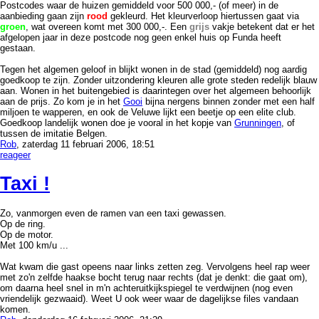
Postcodes waar de huizen gemiddeld voor 500 000,- (of meer) in de
aanbieding gaan zijn
rood
gekleurd. Het kleurverloop hiertussen gaat via
groen
, wat overeen komt met 300 000,-. Een
grijs
vakje betekent dat er het
afgelopen jaar in deze postcode nog geen enkel huis op Funda heeft
gestaan.
Tegen het algemen geloof in blijkt wonen in de stad (gemiddeld) nog aardig
goedkoop te zijn. Zonder uitzondering kleuren alle grote steden redelijk blauw
aan. Wonen in het buitengebied is daarintegen over het algemeen behoorlijk
aan de prijs. Zo kom je in het
Gooi
bijna nergens binnen zonder met een half
miljoen te wapperen, en ook de Veluwe lijkt een beetje op een elite club.
Goedkoop landelijk wonen doe je vooral in het kopje van
Grunningen
, of
tussen de imitatie Belgen.
Rob
, zaterdag 11 februari 2006, 18:51
reageer
Taxi !
Zo, vanmorgen even de ramen van een taxi gewassen.
Op de ring.
Op de motor.
Met 100 km/u ...
Wat kwam die gast opeens naar links zetten zeg. Vervolgens heel rap weer
met zo'n zelfde haakse bocht terug naar rechts (dat je denkt: die gaat om),
om daarna heel snel in m'n achteruitkijkspiegel te verdwijnen (nog even
vriendelijk gezwaaid). Weet U ook weer waar de dagelijkse files vandaan
komen.