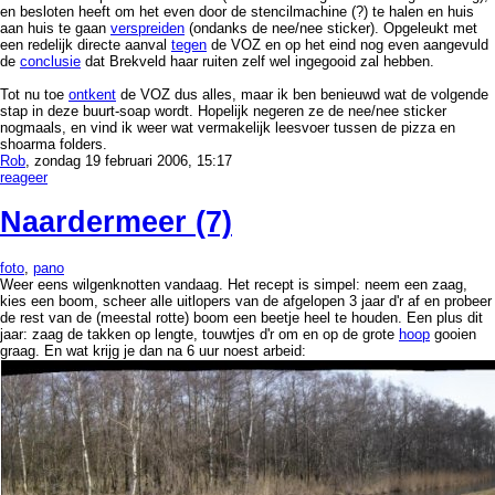
en besloten heeft om het even door de stencilmachine (?) te halen en huis
aan huis te gaan
verspreiden
(ondanks de nee/nee sticker). Opgeleukt met
een redelijk directe aanval
tegen
de VOZ en op het eind nog even aangevuld
de
conclusie
dat Brekveld haar ruiten zelf wel ingegooid zal hebben.
Tot nu toe
ontkent
de VOZ dus alles, maar ik ben benieuwd wat de volgende
stap in deze buurt-soap wordt. Hopelijk negeren ze de nee/nee sticker
nogmaals, en vind ik weer wat vermakelijk leesvoer tussen de pizza en
shoarma folders.
Rob
, zondag 19 februari 2006, 15:17
reageer
Naardermeer (7)
foto
,
pano
Weer eens wilgenknotten vandaag. Het recept is simpel: neem een zaag,
kies een boom, scheer alle uitlopers van de afgelopen 3 jaar d'r af en probeer
de rest van de (meestal rotte) boom een beetje heel te houden. Een plus dit
jaar: zaag de takken op lengte, touwtjes d'r om en op de grote
hoop
gooien
graag. En wat krijg je dan na 6 uur noest arbeid: