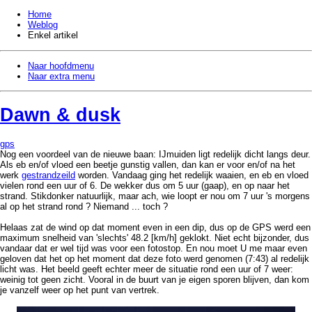
Home
Weblog
Enkel artikel
Naar hoofdmenu
Naar extra menu
Dawn & dusk
gps
Nog een voordeel van de nieuwe baan: IJmuiden ligt redelijk dicht langs deur.
Als eb en/of vloed een beetje gunstig vallen, dan kan er voor en/of na het
werk
gestrandzeild
worden. Vandaag ging het redelijk waaien, en eb en vloed
vielen rond een uur of 6. De wekker dus om 5 uur (gaap), en op naar het
strand. Stikdonker natuurlijk, maar ach, wie loopt er nou om 7 uur 's morgens
al op het strand rond ? Niemand ... toch ?
Helaas zat de wind op dat moment even in een dip, dus op de GPS werd een
maximum snelheid van 'slechts' 48.2 [km/h] geklokt. Niet echt bijzonder, dus
vandaar dat er wel tijd was voor een fotostop. En nou moet U me maar even
geloven dat het op het moment dat deze foto werd genomen (7:43) al redelijk
licht was. Het beeld geeft echter meer de situatie rond een uur of 7 weer:
weinig tot geen zicht. Vooral in de buurt van je eigen sporen blijven, dan kom
je vanzelf weer op het punt van vertrek.