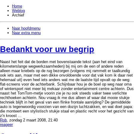
Home
Weblog
Archief
Naar hoofdmenu
Naar extra menu
Bedankt voor uw begrip
Naast het feit dat de borden met bovenstaande tekst (aan het eind van
kilometerslange wegwerkzaamheden) bij mij om de een of andere reden
alleen maar kriebels op de rug bezorgen (volgens mij rammelt er taalkundig
ook iets aan, maar met een dikke onvoldoende voor dat vak kom ik daar niet
helemaal uit) even heel iets anders wat me de laatste tijd opvalt op de weg:
flat-screens voor de achterbank. Schijnbaar hou je de boel op weg naar oma
of wintersport niet meer bij mekaar zonder entertainment centre achterin. Dus
naast het TomTom-metje voorin zie je nu ook steeds vaker twee verlichte
rechthoeken achterin. Nou vraag ik me dus alleen af waar dat mooie stukje
techniek blijft in het geval van een flinke frontale aanrijding? De gemiddelde
auto is tegenwoordig voorzien van een dozijn luchtzakken, en wat doet papa:
die monteert een stylistisch stukje staal en plastic recht voor het gezicht van
z'n kroost ...
Rob
, zondag 2 maart 2008, 21:40
reageer