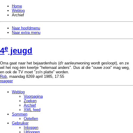
Home
Weblog
Archief
Naar hoofdmenu
Naar extra menu
e
4
jeugd
Oma gaat naar het bejaardenhuis (d'r aanleunwoning wordt gesloopt), en ze
wil het nog één keertje
helemaal anders
. Dus al die
ouwe zooi
mag weg,
en ook de TV moet
zo'n platte
worden.
Rob
, maandag 8269 april 1985, 17:55
reageer
Weblog
Voorpagina
Zoeken
Archief
XML feed
Sommen
Optellen
Gebruiker
Inloggen
Uitloggen