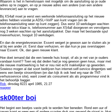
Waarom is het in hemelsnaam niet mogelijk om de aansluiting op je oude
adres op te zeggen, en op je nieuwe adres een andere (van een andere
leverancier) aan te vragen.
Bij XS4all moet je eerst een werkende telefoonaansluiting op het nieuwe
adres hebben voordat je ADSL+VoIP aan kunt vragen (en de
telefoonaansluiting weer op kunt zeggen). Dus eerst 10 werkdagen wachten
voor de telco klaar is, telefoonnummer aan XS4all doorgeven en vervolgens
nog 3 weken wachten op het aansluitpakket. Dan maar het bestaande spul
meeverhuizen, hooguit 10 werkdagen.
En dan de energieleverancier. Essent weigert je gewoon aan te sluiten als je
al bij een ander zit. Eerst daar verhuizen, en dan kun je pas overstappen
naar Essent. Ok, dan geen nieuwe klant.
Hoe doet iemand dat die een tweede huis koopt, of als je net van je ouders
vandaan komt!? Toen wij dat deden had je nog gewoon geen keus, maar met
die nieuwe marktwerking is het er nou niet echt makkelijker op geworden.
Sowieso mogen al dat soort bedrijven hun internet-self-service dingentjes wel
eens een beetje stroomlijnen (en dan kijk ik ook heel erg naar de TNT-
verhuisservice site), want zowel als consument als als programmeur vind ik
het behoorlijk bagger.
Rob
, dinsdag 8221 april 1985, 21:27
reageer
sk00ter boi
Het begint een beetjes vaste prik te worden hier beneden: Rond een uur of
zeven komt er weer een of andere scooter druk gas gevend de straat in. Hup,