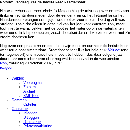
Kortom: vandaag was de laatste keer Naardermeer.
Het was echter een mooi einde. 's Morgen hing de mist nog over de trekvaart
(links en rechts doorsneden door de eenden), en op het fietspad langs het
Naardermeer sprongen een tijdje twee reetjes voor me uit. De dag zelf was
stralend, zoals dat alleen in deze tijd van het jaar kan: constant zon, maar
toch niet te warm. Lekker met de bootjes het water op om de waterkanten
weer eens flink bij te snoeien, zodat de rietsnijder er deze winter weer met z'n
vracht doorheen kan.
Nog even een praatje na en een flesje wijn mee, en dan voor de laatste keer
weer terug naar Amsterdam. Staatsbosbeheer lijkt het hele stuk
Veluwe
rond
(en tegenover!) ons nieuwe huis in bezit te hebben, dus daar volgend jaar
daar maar eens informeren of er nog wat te doen valt in de weekeinden.
Rob
, zaterdag 20 oktober 2007, 21:05
reageer
Weblog
Voorpagina
Zoeken
Archief
XML feed
Sommen
Optellen
Gebruiker
Inloggen
Uitloggen
Disclaimer
Privacy­verklaring