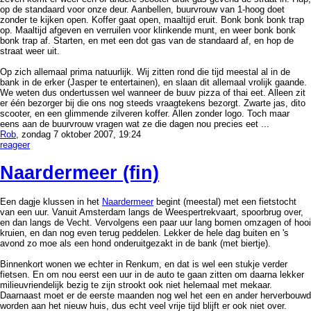
op de standaard voor onze deur. Aanbellen, buurvrouw van 1-hoog doet
zonder te kijken open. Koffer gaat open, maaltijd eruit. Bonk bonk bonk trap
op. Maaltijd afgeven en verruilen voor klinkende munt, en weer bonk bonk
bonk trap af. Starten, en met een dot gas van de standaard af, en hop de
straat weer uit.
Op zich allemaal prima natuurlijk. Wij zitten rond die tijd meestal al in de
bank in de erker (Jasper te entertainen), en slaan dit allemaal vrolijk gaande.
We weten dus ondertussen wel wanneer de buuv pizza of thai eet. Alleen zit
er één bezorger bij die ons nog steeds vraagtekens bezorgt. Zwarte jas, dito
scooter, en een glimmende zilveren koffer. Allen zonder logo. Toch maar
eens aan de buurvrouw vragen wat ze die dagen nou precies eet ...
Rob
, zondag 7 oktober 2007, 19:24
reageer
Naardermeer (fin)
Een dagje klussen in het
Naardermeer
begint (meestal) met een fietstocht
van een uur. Vanuit Amsterdam langs de Weespertrekvaart, spoorbrug over,
en dan langs de Vecht. Vervolgens een paar uur lang bomen omzagen of hooi
kruien, en dan nog even terug peddelen. Lekker de hele dag buiten en 's
avond zo moe als een hond onderuitgezakt in de bank (met biertje).
Binnenkort wonen we echter in Renkum, en dat is wel een stukje verder
fietsen. En om nou eerst een uur in de auto te gaan zitten om daarna lekker
milieuvriendelijk bezig te zijn strookt ook niet helemaal met mekaar.
Daarnaast moet er de eerste maanden nog wel het een en ander herverbouwd
worden aan het nieuw huis, dus echt veel vrije tijd blijft er ook niet over.