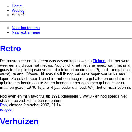
Home
Weblog
Archief
Naar hoofdmenu
Naar extra menu
Retro
De laatste keer dat ik kleren was wezen kopen was in
Finland
, dus het werd
weer eens tijd voor wat nieuws. Nou vind ik het niet snel goed, want het is al
gauw te chiq, te blij (wie verzint die teksten op die shirts?), te dik (nogal snel
warm), te enz. Oftewel, bij toeval wil ik nog wel eens tegen wat leuks aan
lopen. Zo ook dit keer. Een shirt met een hoog retro gehalte, en om dat retro
gehalte een beetje aan te zetten hadden ze het doelgroep geboortejaar er
maar op gezet: 1979. Tsja, al 4 jaar ouder dan oud. Wrijf het er maar even in.
Nog even en mijn favo trui uit 1991 (kleedgeld 5 VWO - en nog steeds niet
stuk) is op zichzelf al een retro item!
Rob
, dinsdag 2 oktober 2007, 21:14
reageer
Verhuizen