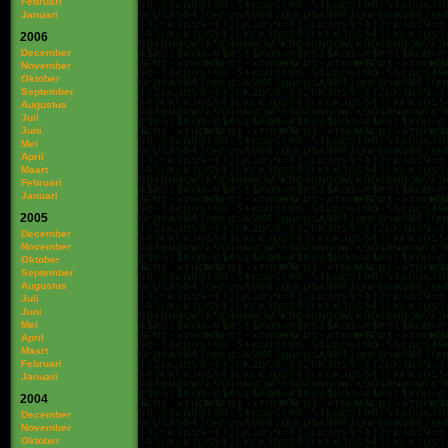
Februari
Januari
2006
December
November
Oktober
September
Augustus
Juli
Juni
Mei
April
Maart
Februari
Januari
2005
December
November
Oktober
September
Augustus
Juli
Juni
Mei
April
Maart
Februari
Januari
2004
December
November
Oktober