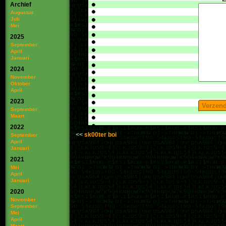
Archief
Augustus
Juli
Mei
2025
September
April
Januari
2024
November
Oktober
April
2023
September
Maart
2022
sk00ter boi
September
April
Januari
2021
Mei
April
Januari
2020
November
September
Mei
April
Maart