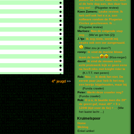
al de hele dag aan, dus daar kan
nog wel ...
(
Plugwise review
)
Koen Zomers:
Leuke review. Ik
heb zelf ook het e.e.a. aan
software rondom de Plugwise
Circles geschreven. Ik ...
(
Plugwise review
)
Marloes:
Nou de volgende stap
nog ...
(
We've got him (2)
)
J.'tje:
Ik zeg niets, wordt mij
straks ook een oor aangenaaid.
(
Wat zou je doen?
)
ronny:
ik vind de marine blowe
team de beste
(
Klus-neger
)
david:
ik vind de nieuwe serie
echt prutswerk kijk er geen eens
na heeft niks met knight rider te
...
(
K.I.T.T. met peren
)
Rob:
Nou ... ik denk het niet. De
e
eerste paar jaar heb ik het nog
4
jeugd
een beetje bijgehouden, maar bij
...
(
Funda crawler
)
Peter:
Werkt deze crawler nog?
(
Funda crawler
)
Rob:
O o o, ik baalde toen die 28"
de geest gaf, maar 40" + 5 x
120W (tijd voor de 6e) + ...
(
Wie
het laatst lacht ...
)
Kruimelspoor
Home
Weblog
Enkel artikel