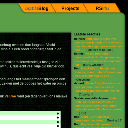
blabla
Blog
Projects
RSI
4U
Laatste reacties
Reinier:
hallo kan je meer info
geven over je project? ik wil ook
oorbrug over, en dan langs de Vecht.
mijn bel afvangen maar weet niet
 moe als een hond onderuitgezakt in de
hoe? ...
(
Internet of Deurbel
)
Dennis:
Ha die Rob, Niks
veranderd zie ik. Hoogstens nog
een tandje of honderd erbij! Groet
a lekker milieuvriendelijk bezig te zijn
uit ...
(
cURL wrapper
)
s, dus echt veel vrije tijd blijft er ook
Rob:
Dag Richard, Beetje late
reactie, maar ... die NEN-normen
heb ik toentertijd bij een ...
etspad langs het Naardermeer sprongen een
(
Copyright
)
arm. Lekker met de bootjes het water op om de
richard:
Beste Rob, Bedankt voor
het openbaar stellen van de
constructieberekeningen van je
...
(
Copyright
)
tuk
Veluwe
rond (en tegenover!) ons nieuwe
Saskia van Vollenhoven :
Hallo
Rob, Zie nu pas jouw leuke
stukje geschreven over onze
gele vierkante klamboe, erg leuk
...
(
Boe
)
Rob:
Oeps ... er kan weer
gereaguurd worden ...
(
Testing 12
)
Rob:
Dag Koen. Ja, gewoon
pollen. De server staat hier toch