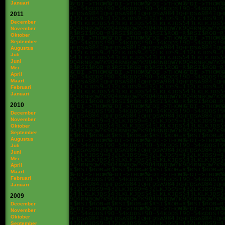
Januari
2011
December
November
Oktober
September
Augustus
Juli
Juni
Mei
April
Maart
Februari
Januari
2010
December
November
Oktober
September
Augustus
Juli
Juni
Mei
April
Maart
Februari
Januari
2009
December
November
Oktober
September