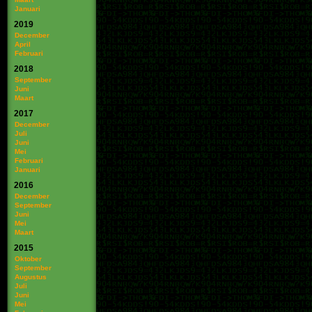
Januari
2019
December
April
Februari
2018
September
Juni
Maart
2017
December
Juli
Juni
Mei
Februari
Januari
2016
December
September
Juni
Mei
Maart
2015
Oktober
September
Augustus
Juli
Juni
Mei