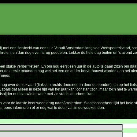
) met een fietstocht van een uur. Vanuit Amsterdam langs de Weespertrekvaart, sp
ruien, en dan nog even terug peddelen. Lekker de hele dag buiten en 's avond zo
 stukje verder fietsen. En om nou eerst een uur in de auto te gaan zitten om daarn
r de eerste maanden nog wel het een en ander herverbouwd worden aan het nieuw hui
rmeer.
 nog over de trekvaart (links en rechts doorsneden door de eenden), en op het fi
d, zoals dat alleen in deze tijd van het jaar kan: constant zon, maar toch niet te w
etsnijder er deze winter weer met z'n vracht doorheen kan.
n voor de laatste keer weer terug naar Amsterdam. Staatsbosbeheer lijkt het hele s
ar eens informeren of er nog wat te doen valt in de weekeinden.