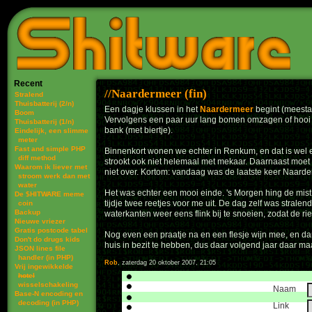
Recent
Naardermeer (fin)
Stralend
Thuisbatterij (2/n)
Een dagje klussen in het
Naardermeer
begint (meestal
Boom
Vervolgens een paar uur lang bomen omzagen of hooi k
Thuisbatterij (1/n)
bank (met biertje).
Eindelijk, een slimme
meter
Fast and simple PHP
Binnenkort wonen we echter in Renkum, en dat is wel een
diff method
strookt ook niet helemaal met mekaar. Daarnaast moet e
Waarom ik liever met
niet over. Kortom: vandaag was de laatste keer Naarde
stroom werk dan met
water
Het was echter een mooi einde. 's Morgen hing de mist
De $HITWARE meme
tijdje twee reetjes voor me uit. De dag zelf was stralen
coin
Backup
waterkanten weer eens flink bij te snoeien, zodat de ri
Nieuwe vriezer
Gratis postcode tabel
Nog even een praatje na en een flesje wijn mee, en da
Don't do drugs kids
huis in bezit te hebben, dus daar volgend jaar daar ma
JSON lines file
handler (in PHP)
Rob
, zaterdag 20 oktober 2007, 21:05
Vrij ingewikkelde
hotel
wisselschakeling
Naam
Base-N encoding en
decoding (in PHP)
Link