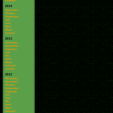
Februari
2014
November
Oktober
September
Juli
Juni
April
Maart
Januari
2013
December
September
Augustus
Juli
Mei
April
Maart
Februari
Januari
2012
December
November
Oktober
September
Augustus
Juli
Juni
Mei
April
Maart
Februari