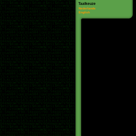
Taalkeuze
Nederlands
English