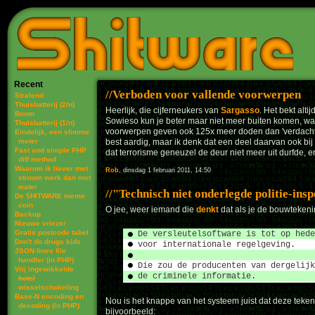
Recent
Verboden voor vallende voorwerpen
Stralend
Thuisbatterij (2/n)
Heerlijk, die cijferneukers van
Sargasso
. Het bekt alti
Boom
Sowieso kun je beter maar niet meer buiten komen, wan
Thuisbatterij (1/n)
voorwerpen geven ook 125x meer doden dan 'verdachte p
Eindelijk, een slimme
meter
best aardig, maar ik denk dat een deel daarvan ook bij
Fast and simple PHP
dat terrorisme geneuzel de deur niet meer uit durfde, en
diff method
Waarom ik liever met
Rob
, dinsdag 1 februari 2011, 14:50
stroom werk dan met
water
Technisch niet onderlegde politie-ins
De $HITWARE meme
coin
O jee, weer iemand die
denkt
dat als je de bouwtekenin
Backup
Nieuwe vriezer
Gratis postcode tabel
De versleutelsoftware is tot op hede
Don't do drugs kids
voor internationale regelgeving.
JSON lines file
handler (in PHP)
Die zou de producenten van dergelijk
Vrij ingewikkelde
de criminele informatie.
hotel
wisselschakeling
Base-N encoding en
Nou is het knappe van het systeem juist dat deze te
decoding (in PHP)
bijvoorbeeld: