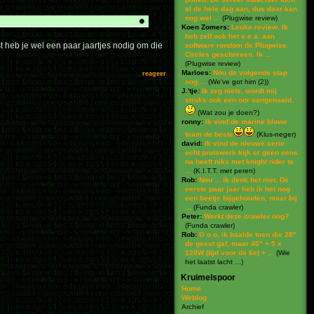
al de hele dag aan, dus daar kan
nog wel ...
(
Plugwise review
)
Koen Zomers:
Leuke review. Ik
heb zelf ook het e.e.a. aan
t heb je wel een paar jaartjes nodig om die
software rondom de Plugwise
Circles geschreven. Ik ...
(
Plugwise review
)
Marloes:
Nou de volgende stap
reageer
nog ...
(
We've got him (2)
)
J.'tje:
Ik zeg niets, wordt mij
straks ook een oor aangenaaid.
(
Wat zou je doen?
)
ronny:
ik vind de marine blowe
team de beste
(
Klus-neger
)
david:
ik vind de nieuwe serie
echt prutswerk kijk er geen eens
na heeft niks met knight rider te
...
(
K.I.T.T. met peren
)
Rob:
Nou ... ik denk het niet. De
eerste paar jaar heb ik het nog
een beetje bijgehouden, maar bij
...
(
Funda crawler
)
Peter:
Werkt deze crawler nog?
(
Funda crawler
)
Rob:
O o o, ik baalde toen die 28"
de geest gaf, maar 40" + 5 x
120W (tijd voor de 6e) + ...
(
Wie
het laatst lacht ...
)
Kruimelspoor
Home
Weblog
Archief