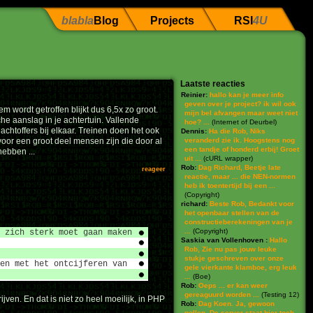
blabla
Blog
Projects
RSI
4U
Laatste reacties
Reinier:
hallo kan je meer info
geven over je project? ik wil ook
em wordt getroffen blijkt dus 6,5x zo groot.
mijn bel afvangen maar weet niet
e aanslag in je achtertuin. Vallende
hoe? ...
(
Internet of Deurbel
)
htoffers bij elkaar. Treinen doen het ook
Dennis:
Ha die Rob, Niks
voor een groot deel mensen zijn die door al
veranderd zie ik. Hoogstens nog
een tandje of honderd erbij! Groet
hebben ...
uit ...
(
cURL wrapper
)
Rob:
Dag Richard, Beetje late
reageer
reactie, maar ... die NEN-normen
heb ik toentertijd bij een ...
(
Copyright
)
richard:
Beste Rob, Bedankt voor
het openbaar stellen van de
constructieberekeningen van je
...
(
Copyright
)
 zich sterk moet gaan maken
Saskia van Vollenhoven :
Hallo
Rob, Zie nu pas jouw leuke
stukje geschreven over onze
en met het ontcijferen van
gele vierkante klamboe, erg leuk
...
(
Boe
)
Rob:
Oeps ... er kan weer
gereaguurd worden ...
(
Testing 12
)
jven. En dat is niet zo heel moeilijk, in PHP
Rob:
Dag Koen. Ja, gewoon
pollen. De server staat hier toch