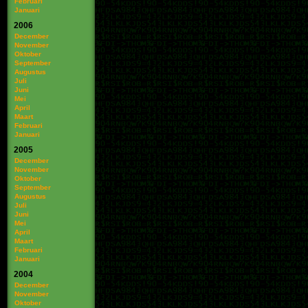
Februari
Januari
2006
December
November
Oktober
September
Augustus
Juli
Juni
Mei
April
Maart
Februari
Januari
2005
December
November
Oktober
September
Augustus
Juli
Juni
Mei
April
Maart
Februari
Januari
2004
December
November
Oktober