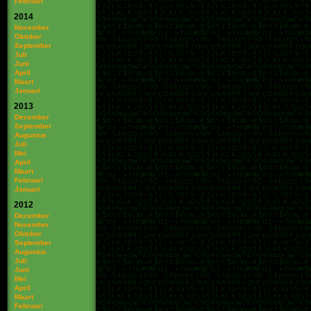
Februari
2014
November
Oktober
September
Juli
Juni
April
Maart
Januari
2013
December
September
Augustus
Juli
Mei
April
Maart
Februari
Januari
2012
December
November
Oktober
September
Augustus
Juli
Juni
Mei
April
Maart
Februari