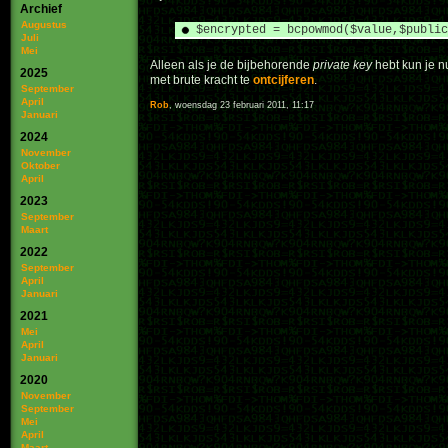
Archief
Augustus
$encrypted = bcpowmod($value,$public
Juli
Mei
Alleen als je de bijbehorende
private key
hebt kun je n
2025
met brute kracht te
ontcijferen
.
September
April
Rob
, woensdag 23 februari 2011, 11:17
Januari
2024
November
Oktober
April
2023
September
Maart
2022
September
April
Januari
2021
Mei
April
Januari
2020
November
September
Mei
April
Maart