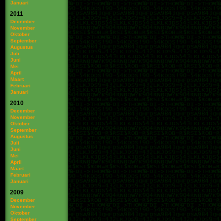
Januari
2011
December
November
Oktober
September
Augustus
Juli
Juni
Mei
April
Maart
Februari
Januari
2010
December
November
Oktober
September
Augustus
Juli
Juni
Mei
April
Maart
Februari
Januari
2009
December
November
Oktober
September