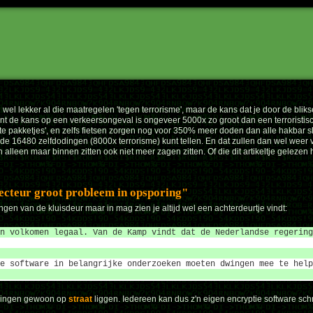
jd wel lekker al die maatregelen 'tegen terrorisme', maar de kans dat je door de bliks
t de kans op een verkeersongeval is ongeveer 5000x zo groot dan een terroristisch
akketjes', en zelfs fietsen zorgen nog voor 350% meer doden dan alle hakbar slac
 de 16480 zelfdodingen (8000x terrorisme) kunt tellen. En dat zullen dan wel weer 
 alleen maar binnen zitten ook niet meer zagen zitten. Of die dit artikeltje gelezen 
pecteur groot probleem in opsporing
gen van de kluisdeur maar in mag zien je altijd wel een achterdeurtje vindt:
n volkomen legaal. Van de Kamp vindt dat de Nederlandse regering
e software in belangrijke onderzoeken moeten dwingen mee te help
keningen gewoon op
straat
liggen. Iedereen kan dus z'n eigen encryptie software schri