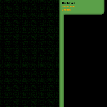
Taalkeuze
Nederlands
English