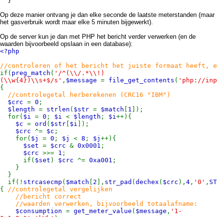
}
Op deze manier ontvang je dan elke seconde de laatste meterstanden (maar
het gasverbruik wordt maar elke 5 minuten bijgewerkt).
Op de server kun je dan met PHP het bericht verder verwerken (en de
waarden bijvoorbeeld opslaan in een database):
<?php
//controleren of het bericht het juiste formaat heeft, e
if(
preg_match
(
'/^(\\/.*\\!)
(\\w{4})\\s+$/s'
,
$message
=
file_get_contents
(
'php://inp
{
//controlegetal herberekenen (CRC16 "IBM")
$crc
=
0
;
$length
=
strlen
(
$str
=
$match
[
1
]);
for(
$i
=
0
;
$i
<
$length
;
$i
++){
$c
=
ord
(
$str
[
$i
]);
$crc
^=
$c
;
for(
$j
=
0
;
$j
<
8
;
$j
++){
$set
=
$crc
&
0x0001
;
$crc
>>=
1
;
if(
$set
)
$crc
^=
0xa001
;
}
}
if(!
strcasecmp
(
$match
[
2
],
str_pad
(
dechex
(
$crc
),
4
,
'0'
,
ST
{
//controlegetal vergelijken
//bericht correct
//waarden verwerken, bijvoorbeeld totaalafname:
$consumption
=
get_meter_value
(
$message
,
'1-