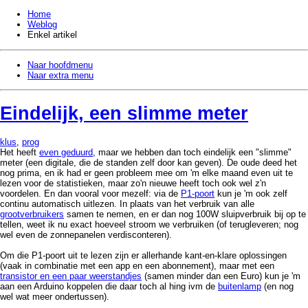
Home
Weblog
Enkel artikel
Naar hoofdmenu
Naar extra menu
Eindelijk, een slimme meter
klus
,
prog
Het heeft
even geduurd
, maar we hebben dan toch eindelijk een "slimme"
meter (een digitale, die de standen zelf door kan geven). De oude deed het
nog prima, en ik had er geen probleem mee om 'm elke maand even uit te
lezen voor de statistieken, maar zo'n nieuwe heeft toch ook wel z'n
voordelen. En dan vooral voor mezelf: via de
P1-poort
kun je 'm ook zelf
continu automatisch uitlezen. In plaats van het verbruik van alle
grootverbruikers
samen te nemen, en er dan nog 100W sluipverbruik bij op te
tellen, weet ik nu exact hoeveel stroom we verbruiken (of terugleveren; nog
wel even de zonnepanelen verdisconteren).
Om die P1-poort uit te lezen zijn er allerhande kant-en-klare oplossingen
(vaak in combinatie met een app en een abonnement), maar met een
transistor en een paar weerstandjes
(samen minder dan een Euro) kun je 'm
aan een Arduino koppelen die daar toch al hing ivm de
buitenlamp
(en nog
wel wat meer ondertussen).