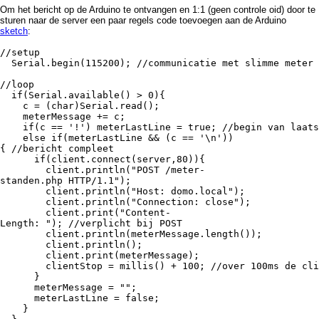
Om het bericht op de Arduino te ontvangen en 1:1 (geen controle oid) door te
sturen naar de server een paar regels code toevoegen aan de Arduino
sketch
:
//setup
Serial.begin(115200); //communicatie met slimme meter 
//loop
if(Serial.available() > 0){
c = (char)Serial.read();
meterMessage += c;
if(c == '!') meterLastLine = true; //begin van laatst
else if(meterLastLine && (c == '\n'))
{ //bericht compleet
if(client.connect(server,80)){
client.println("POST /meter-
standen.php HTTP/1.1");
client.println("Host: domo.local");
client.println("Connection: close");
client.print("Content-
Length: "); //verplicht bij POST
client.println(meterMessage.length());
client.println();
client.print(meterMessage);
clientStop = millis() + 100; //over 100ms de clien
}
meterMessage = "";
meterLastLine = false;
}