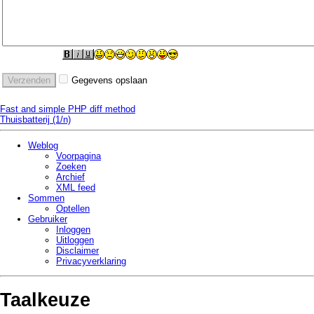
Gegevens opslaan
Fast and simple PHP diff method
Thuisbatterij (1/n)
Weblog
Voorpagina
Zoeken
Archief
XML feed
Sommen
Optellen
Gebruiker
Inloggen
Uitloggen
Disclaimer
Privacy­verklaring
Taalkeuze