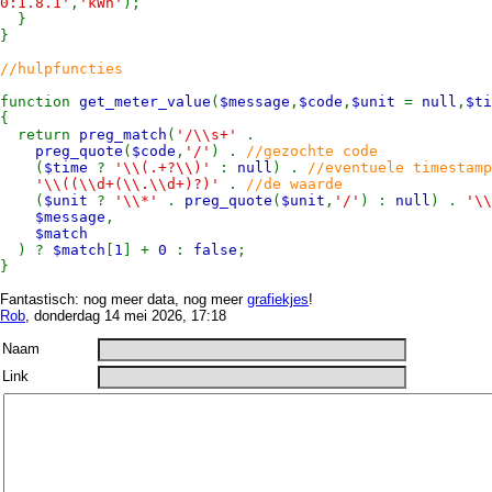
0:1.8.1'
,
'kWh'
);
}
}
//hulpfuncties
function
get_meter_value
(
$message
,
$code
,
$unit
=
null
,
$t
{
return
preg_match
(
'/\\s+'
.
preg_quote
(
$code
,
'/'
) .
//gezochte code
(
$time
?
'\\(.+?\\)'
:
null
) .
//eventuele timestamp
'\\((\\d+(\\.\\d+)?)'
.
//de waarde
(
$unit
?
'\\*'
.
preg_quote
(
$unit
,
'/'
) :
null
) .
'\\
$message
,
$match
) ?
$match
[
1
] +
0
:
false
;
}
Fantastisch: nog meer data, nog meer
grafiekjes
!
Rob
, donderdag 14 mei 2026, 17:18
Naam
Link