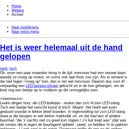
Home
Weblog
Archief
Naar hoofdmenu
Naar extra menu
Het is weer helemaal uit de hand
gelopen
nerd
,
tech
Ok, even een paar maanden terug in de tijd: mevrouw had een nieuwe baan,
waarbij ze vroeg op moest, en soms ook laat thuis zou zijn. Als er iemand is
die niet tegen "vroeg op" kan, dan is het wel mevrouw. Daarom dus voor d'r
verjaardag een
LED-lampen-slinger
gekocht en in de tuin gehangen, om de
boel nog een beetje op te vrolijken op die onmogelijke uren.
<intermezzo>
Leuke dingen hoor, die LED-bolletjes - leuker dan zo'n Action LED-slang.
Toch een beetje het verschil kunst & kitch. Maarrr: Het heeft wel even
geduurd voordat ie lekker bleef branden. In tegenstelling tot zo'n LED-slang
draai je die lampjes er wel lekker makkelijk uit, en dat had een of andere
buurman "die 's nachts niet zo goed kon slapen / z'n kat kwijt was" (dat was
de smoes die ie tegen de buurtagent ophield - jawel, ze hebben 'm te pakken
gekregen ;-) ) ook snel in de gaten. Daarnaast plofte de ene na de andere