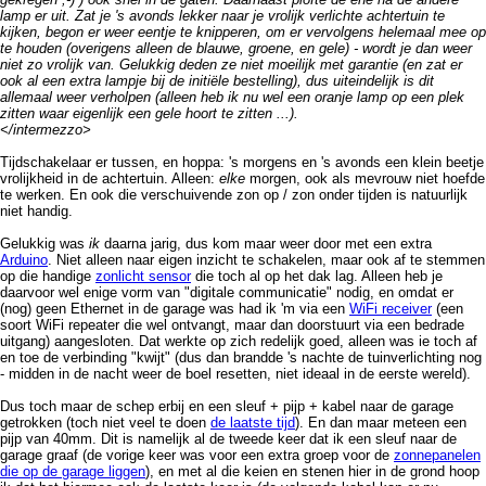
lamp er uit. Zat je 's avonds lekker naar je vrolijk verlichte achtertuin te
kijken, begon er weer eentje te knipperen, om er vervolgens helemaal mee op
te houden (overigens alleen de blauwe, groene, en gele) - wordt je dan weer
niet zo vrolijk van. Gelukkig deden ze niet moeilijk met garantie (en zat er
ook al een extra lampje bij de initiële bestelling), dus uiteindelijk is dit
allemaal weer verholpen (alleen heb ik nu wel een oranje lamp op een plek
zitten waar eigenlijk een gele hoort te zitten ...).
</intermezzo>
Tijdschakelaar er tussen, en hoppa: 's morgens en 's avonds een klein beetje
vrolijkheid in de achtertuin. Alleen:
elke
morgen, ook als mevrouw niet hoefde
te werken. En ook die verschuivende zon op / zon onder tijden is natuurlijk
niet handig.
Gelukkig was
ik
daarna jarig, dus kom maar weer door met een extra
Arduino
. Niet alleen naar eigen inzicht te schakelen, maar ook af te stemmen
op die handige
zonlicht sensor
die toch al op het dak lag. Alleen heb je
daarvoor wel enige vorm van "digitale communicatie" nodig, en omdat er
(nog) geen Ethernet in de garage was had ik 'm via een
WiFi receiver
(een
soort WiFi repeater die wel ontvangt, maar dan doorstuurt via een bedrade
uitgang) aangesloten. Dat werkte op zich redelijk goed, alleen was ie toch af
en toe de verbinding "kwijt" (dus dan brandde 's nachte de tuinverlichting nog
- midden in de nacht weer de boel resetten, niet ideaal in de eerste wereld).
Dus toch maar de schep erbij en een sleuf + pijp + kabel naar de garage
getrokken (toch niet veel te doen
de laatste tijd
). En dan maar meteen een
pijp van 40mm. Dit is namelijk al de tweede keer dat ik een sleuf naar de
garage graaf (de vorige keer was voor een extra groep voor de
zonnepanelen
die op de garage liggen
), en met al die keien en stenen hier in de grond hoop