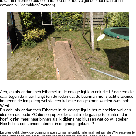
ik dat het hiermee ook de laatste keer is (de volgende kabel kan er nu
gewoon bij "getrokken" worden).
Ach, en als er dan toch Ethernet in de garage ligt kan ook die IP-camera die
daar tegen de muur hangt (en de reden dat de buurman met slecht slapende
kat tegen de lamp liep) wel via een kabeltje aangesloten worden (was ook
WiFi).
En ach, als er dan toch Ethernet in de garage ligt is het misschien wel een
idee om die oude PC die nog op zolder staat in de garage te planten, dan
hoef ik niet meer naar binnen als ik tijdens het klussen wat op wil zoeken.
Hoe heb ik ooit zonder internet in de garage gekund!?
En uiteindelijk bleek die communicatie storing natuurlijk helemaal niet aan de WiFi receiver te