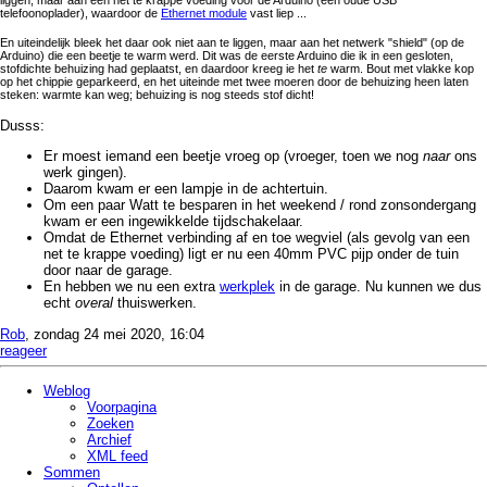
liggen, maar aan een net te krappe voeding voor de Arduino (een oude USB
telefoonoplader), waardoor de
Ethernet module
vast liep ...
En uiteindelijk bleek het daar ook niet aan te liggen, maar aan het netwerk "shield" (op de
Arduino) die een beetje te warm werd. Dit was de eerste Arduino die ik in een gesloten,
stofdichte behuizing had geplaatst, en daardoor kreeg ie het
te
warm. Bout met vlakke kop
op het chippie geparkeerd, en het uiteinde met twee moeren door de behuizing heen laten
steken: warmte kan weg; behuizing is nog steeds stof dicht!
Dusss:
Er moest iemand een beetje vroeg op (vroeger, toen we nog
naar
ons
werk gingen).
Daarom kwam er een lampje in de achtertuin.
Om een paar Watt te besparen in het weekend / rond zonsondergang
kwam er een ingewikkelde tijdschakelaar.
Omdat de Ethernet verbinding af en toe wegviel (als gevolg van een
net te krappe voeding) ligt er nu een 40mm PVC pijp onder de tuin
door naar de garage.
En hebben we nu een extra
werkplek
in de garage. Nu kunnen we dus
echt
overal
thuiswerken.
Rob
, zondag 24 mei 2020, 16:04
reageer
Weblog
Voorpagina
Zoeken
Archief
XML feed
Sommen