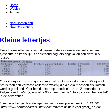
Home
Weblog
Archief
Naar hoofdmenu
Naar extra menu
Kleine lettertjes
Deze kleine lettertjes staan al weken onderaan een advertentie van een
tijdschrift, en kennelijk is er niemand nog iets opgevallen aan deze '0%
lease':
Of er is ergens iets mis gegaan met het aantal maanden (moet 20 zijn), of
het is toch een verkapte oplichting waarbij die 4 extra maanden als 'kosten'
worden gerekend. Voor hen die het nog steeds niet zien: 24 maanden x
€24,-/maand = €576,-, en dat is 96,- meer dan de 'totale prijs van het krediet'
in de advertentie.
Overigens kun je de volledige prospectus raadplegen via '
HYPERLINK
"http://www.comfortcard.nl" www.comfortcard.nl
' (klik voor groot), en dat