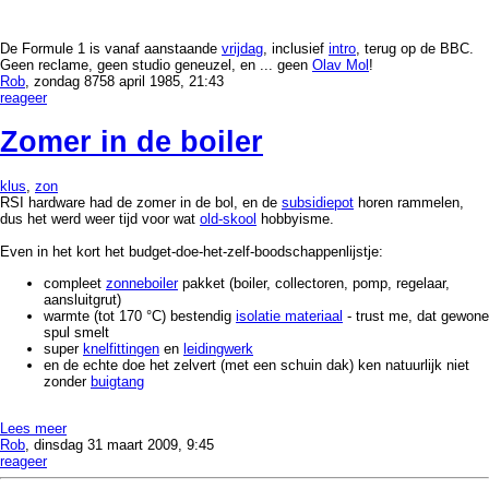
De Formule 1 is vanaf aanstaande
vrijdag
, inclusief
intro
, terug op de BBC.
Geen reclame, geen studio geneuzel, en ... geen
Olav Mol
!
Rob
, zondag 8758 april 1985, 21:43
reageer
Zomer in de boiler
klus
,
zon
RSI hardware had de zomer in de bol, en de
subsidiepot
horen rammelen,
dus het werd weer tijd voor wat
old-skool
hobbyisme.
Even in het kort het budget-doe-het-zelf-boodschappenlijstje:
compleet
zonneboiler
pakket (boiler, collectoren, pomp, regelaar,
aansluitgrut)
warmte (tot 170 °C) bestendig
isolatie materiaal
- trust me, dat gewone
spul smelt
super
knelfittingen
en
leidingwerk
en de echte doe het zelvert (met een schuin dak) ken natuurlijk niet
zonder
buigtang
Lees meer
Rob
, dinsdag 31 maart 2009, 9:45
reageer