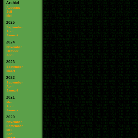
Archief
Augustus
Juli
Mei
2025
September
April
Januari
2024
November
Oktober
April
2023
September
Maart
2022
September
April
Januari
2021
Mei
April
Januari
2020
November
September
Mei
April
Maart