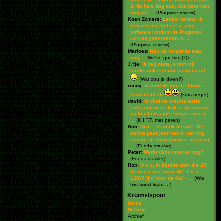
al de hele dag aan, dus daar kan
nog wel ...
(
Plugwise review
)
Koen Zomers:
Leuke review. Ik
heb zelf ook het e.e.a. aan
software rondom de Plugwise
Circles geschreven. Ik ...
(
Plugwise review
)
Marloes:
Nou de volgende stap
nog ...
(
We've got him (2)
)
J.'tje:
Ik zeg niets, wordt mij
straks ook een oor aangenaaid.
(
Wat zou je doen?
)
ronny:
ik vind de marine blowe
team de beste
(
Klus-neger
)
david:
ik vind de nieuwe serie
echt prutswerk kijk er geen eens
na heeft niks met knight rider te
...
(
K.I.T.T. met peren
)
Rob:
Nou ... ik denk het niet. De
eerste paar jaar heb ik het nog
een beetje bijgehouden, maar bij
...
(
Funda crawler
)
Peter:
Werkt deze crawler nog?
(
Funda crawler
)
Rob:
O o o, ik baalde toen die 28"
de geest gaf, maar 40" + 5 x
120W (tijd voor de 6e) + ...
(
Wie
het laatst lacht ...
)
Kruimelspoor
Home
Weblog
Archief