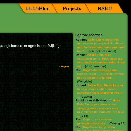
blabla
Blog
Projects
RSI
4U
Laatste reacties
Reinier:
hallo kan je meer info
geven over je project? ik wil ook
aar gisteren of morgen is de afwijking
mijn bel afvangen maar weet niet
hoe? ...
(
Internet of Deurbel
)
Dennis:
Ha die Rob, Niks
veranderd zie ik. Hoogstens nog
een tandje of honderd erbij! Groet
uit ...
(
cURL wrapper
)
reageer
Rob:
Dag Richard, Beetje late
reactie, maar ... die NEN-normen
heb ik toentertijd bij een ...
(
Copyright
)
richard:
Beste Rob, Bedankt voor
het openbaar stellen van de
constructieberekeningen van je
...
(
Copyright
)
Saskia van Vollenhoven :
Hallo
Rob, Zie nu pas jouw leuke
stukje geschreven over onze
gele vierkante klamboe, erg leuk
...
(
Boe
)
Rob:
Oeps ... er kan weer
gereaguurd worden ...
(
Testing 12
)
Rob:
Dag Koen. Ja, gewoon
pollen. De server staat hier toch