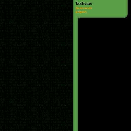
Taalkeuze
Nederlands
English