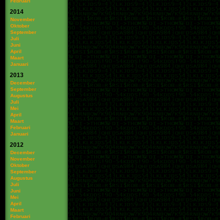
Februari
2014
November
Oktober
September
Juli
Juni
April
Maart
Januari
2013
December
September
Augustus
Juli
Mei
April
Maart
Februari
Januari
2012
December
November
Oktober
September
Augustus
Juli
Juni
Mei
April
Maart
Februari