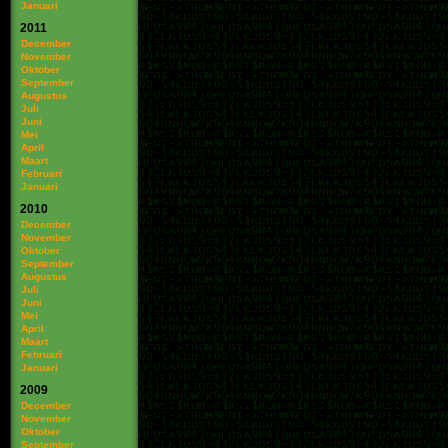
Januari
2011
December
November
Oktober
September
Augustus
Juli
Juni
Mei
April
Maart
Februari
Januari
2010
December
November
Oktober
September
Augustus
Juli
Juni
Mei
April
Maart
Februari
Januari
2009
December
November
Oktober
September