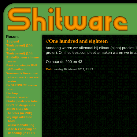
Recent
One hundred and eighteen
Stralend
Thuisbatterij (2/n)
Vandaag waren we allemaal bij elkaar (bijna) precies 1
Boom
groter). Om het feest compleet te maken waren we (maa
Thuisbatterij (1/n)
Eindelijk, een slimme
meter
Op naar de 200 en 43.
Fast and simple PHP
diff method
Rob
, zondag 19 februari 2017, 21:43
Waarom ik liever met
stroom werk dan met
water
De $HITWARE meme
coin
Backup
Nieuwe vriezer
Gratis postcode tabel
Don't do drugs kids
JSON lines file
handler (in PHP)
Vrij ingewikkelde
hotel
wisselschakeling
Base-N encoding en
decoding (in PHP)