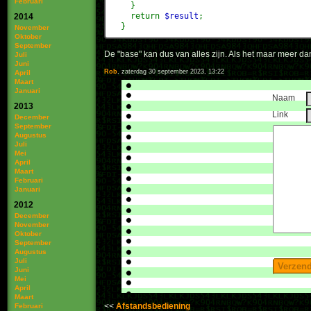
Februari
}
return
$result
;
2014
}
November
Oktober
September
De "base" kan dus van alles zijn. Als het maar meer dan
Juli
Juni
Rob
, zaterdag 30 september 2023, 13:22
April
Maart
Januari
Naam
2013
Link
December
September
Augustus
Juli
Mei
April
Maart
Februari
Januari
2012
December
November
Oktober
September
Augustus
Juli
Juni
Mei
April
Maart
Afstandsbediening
Februari