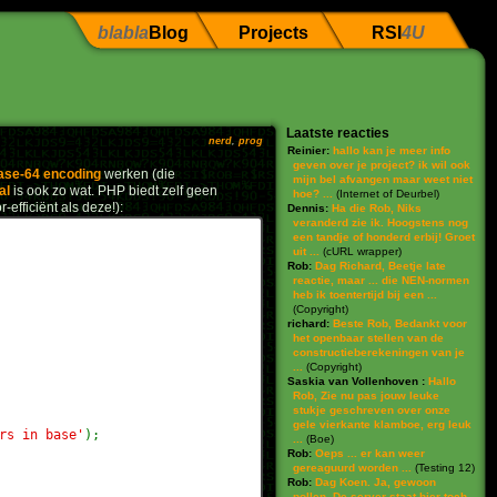
blabla
Blog
Projects
RSI
4U
Laatste reacties
nerd
,
prog
Reinier:
hallo kan je meer info
geven over je project? ik wil ook
ase-64 encoding
werken (die
mijn bel afvangen maar weet niet
al
is ook zo wat. PHP biedt zelf geen
hoe? ...
(
Internet of Deurbel
)
efficiënt als deze!):
Dennis:
Ha die Rob, Niks
veranderd zie ik. Hoogstens nog
een tandje of honderd erbij! Groet
uit ...
(
cURL wrapper
)
Rob:
Dag Richard, Beetje late
reactie, maar ... die NEN-normen
heb ik toentertijd bij een ...
(
Copyright
)
richard:
Beste Rob, Bedankt voor
het openbaar stellen van de
constructieberekeningen van je
...
(
Copyright
)
Saskia van Vollenhoven :
Hallo
Rob, Zie nu pas jouw leuke
stukje geschreven over onze
gele vierkante klamboe, erg leuk
rs in base'
);
...
(
Boe
)
Rob:
Oeps ... er kan weer
gereaguurd worden ...
(
Testing 12
)
Rob:
Dag Koen. Ja, gewoon
pollen. De server staat hier toch