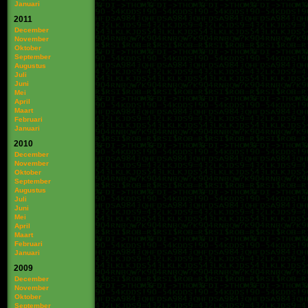
Januari
2011
December
November
Oktober
September
Augustus
Juli
Juni
Mei
April
Maart
Februari
Januari
2010
December
November
Oktober
September
Augustus
Juli
Juni
Mei
April
Maart
Februari
Januari
2009
December
November
Oktober
September