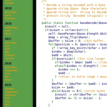
/**
Januari
* Decode a string encoded with a base s
2019
* @param string $base Base characters
* @param string $str String to decode
December
April
* @return string Decoded (original) s
Februari
*/
public static function
baseDecode
(
$base
2018
$result
=
null
;
September
if(
$count
=
strlen
(
$str
)){
Juni
self
::
baseParams
(
$base
,
$length
,
$bit
Maart
$map
=
array_flip
(
$base
);
2017
$buffer
=
$size
=
0
;
//bit buffer, 
December
for(
$position
=
0
;
$position
<
$cou
Juli
if (!
array_key_exists
(
$char
=
$st
Juni
$index
=
$map
[
$char
];
Mei
$add
=
$bits
;
Februari
Januari
if(
$oversize
){
//bit size larger 
if(
$index
<
$max
)
$add
--;
//low
2016
elseif(
$index
>=
$length
){
//ou
December
$index
>>=
1
;
September
$add
--;
Juni
}
//else: in extra range = maxi
Mei
Maart
}
$buffer
= (
$buffer
<<
$add
) |
$in
2015
$size
+=
$add
;
Oktober
while(
$size
>=
8
){
//write bytes 
September
$result
.=
chr
(
$buffer
>> (
$si
Augustus
$buffer
&= (
1
<<
$size
) -
1
;
Juli
Juni
}
Mei
}