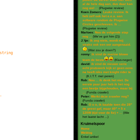
al de hele dag aan, dus daar kan
nog wel ...
(
Plugwise review
)
Koen Zomers:
Leuke review. Ik
heb zelf ook het e.e.a. aan
software rondom de Plugwise
Circles geschreven. Ik ...
(
Plugwise review
)
Marloes:
Nou de volgende stap
nog ...
(
We've got him (2)
)
J.'tje:
Ik zeg niets, wordt mij
straks ook een oor aangenaaid.
(
Wat zou je doen?
)
string
ronny:
ik vind de marine blowe
team de beste
(
Klus-neger
)
david:
ik vind de nieuwe serie
echt prutswerk kijk er geen eens
na heeft niks met knight rider te
...
(
K.I.T.T. met peren
)
Rob:
Nou ... ik denk het niet. De
eerste paar jaar heb ik het nog
een beetje bijgehouden, maar bij
...
(
Funda crawler
)
.
Peter:
Werkt deze crawler nog?
(
Funda crawler
)
Rob:
O o o, ik baalde toen die 28"
de geest gaf, maar 40" + 5 x
120W (tijd voor de 6e) + ...
(
Wie
het laatst lacht ...
)
Kruimelspoor
Home
Weblog
Enkel artikel