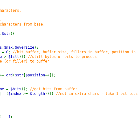
haracters.
.
.
haracters from base.
,
$str
){
s
,
$max
,
$oversize
);
n
=
0
;
//bit buffer, buffer size, fillers in buffer, position in 
ze
>
$fill
)){
//still bytes or bits to process
e (or filler) to buffer
+=
ord
(
$str
[
$position
++]);
one
=
$bits
));
//get bits from buffer
|| (
$index
>=
$length
))){
//not in extra chars - take 1 bit less
)) -
1
;