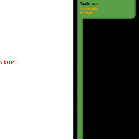
Taalkeuze
Nederlands
English
n base"
);