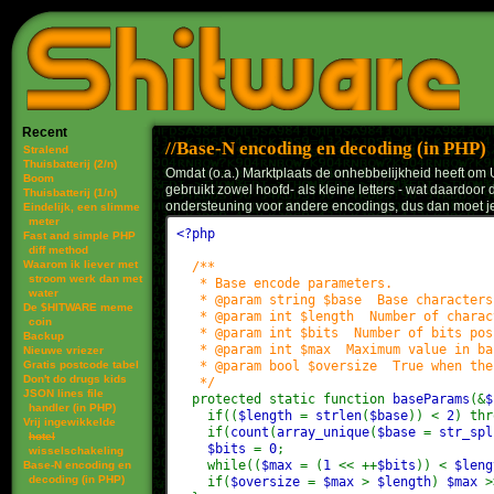
Recent
Base-N encoding en decoding (in PHP)
Stralend
Thuisbatterij (2/n)
Omdat (o.a.) Marktplaats de onhebbelijkheid heeft om U
Boom
gebruikt zowel hoofd- als kleine letters - wat daardo
Thuisbatterij (1/n)
ondersteuning voor andere encodings, dus dan moet je h
Eindelijk, een slimme
meter
<?php
Fast and simple PHP
diff method
Waarom ik liever met
/**
stroom werk dan met
* Base encode parameters.
water
* @param string $base Base characters
De $HITWARE meme
* @param int $length Number of charact
coin
* @param int $bits Number of bits possi
Backup
* @param int $max Maximum value in bas
Nieuwe vriezer
Gratis postcode tabel
* @param bool $oversize True when the b
Don't do drugs kids
*/
JSON lines file
protected static function
baseParams
(&
$
handler (in PHP)
if((
$length
=
strlen
(
$base
)) <
2
) thr
Vrij ingewikkelde
if(
count
(
array_unique
(
$base
=
str_spl
hotel
$bits
=
0
;
wisselschakeling
while((
$max
= (
1
<< ++
$bits
)) <
$leng
Base-N encoding en
decoding (in PHP)
if(
$oversize
=
$max
>
$length
)
$max