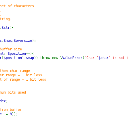
et of characters.
.
.
tring.
,
$str
){
s
,
$max
,
$oversize
);
buffer size
nt
;
$position
++){
r
[
$position
],
$map
)) throw new \
ValueError
(
"Char '
$char
' is not i
then char range
er range = 1 bit less
t of range = 1 bit less
mum bits used
dex
;
from buffer
ze
-=
8
));