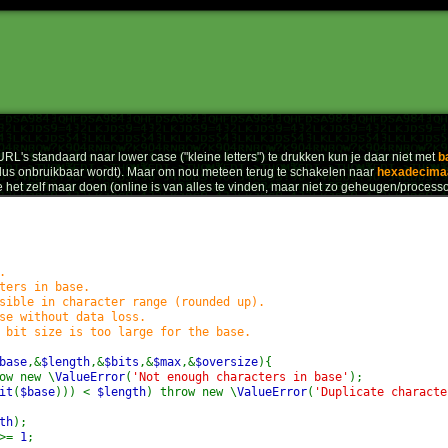
RL's standaard naar lower case ("kleine letters") te drukken kun je daar niet met
b
or dus onbruikbaar wordt). Maar om nou meteen terug te schakelen naar
hexadecima
et zelf maar doen (online is van alles te vinden, maar niet zo geheugen/processor-
.
ers in base.
ble in character range (rounded up).
e without data loss.
it size is too large for the base.
base
,&
$length
,&
$bits
,&
$max
,&
$oversize
){
ow new \
ValueError
(
'Not enough characters in base'
);
it
(
$base
))) <
$length
) throw new \
ValueError
(
'Duplicate characte
th
);
>>=
1
;