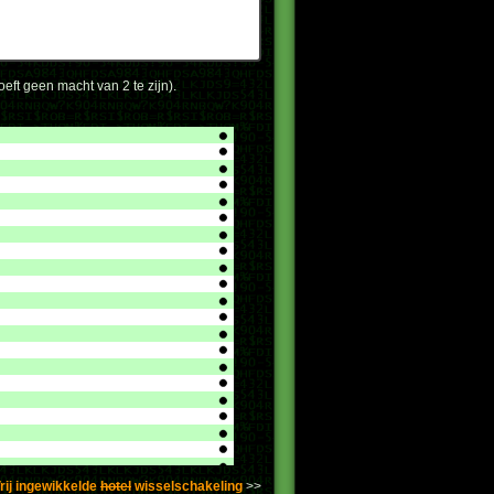
oeft geen macht van 2 te zijn).
rij ingewikkelde
hotel
wisselschakeling