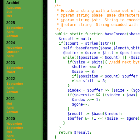
}
Archief
/**
Augustus
* Encode a string with a base set of c
Juli
* @param string $base Base characters
Mei
* @param string $str String to encode
2025
* @return string String encoded with c
September
*/
April
public static function
baseEncode
(
$base
Januari
$result
=
null
;
2024
if(
$count
=
strlen
(
$str
)){
November
self
::
baseParams
(
$base
,
$length
,
$bit
Oktober
$buffer
=
$size
=
$fill
=
$positio
April
while((
$position
<
$count
) || (
$si
if(
$size
<
$bits
){
//add next byt
2023
$buffer
<<=
8
;
September
$size
+=
8
;
Maart
if(
$position
<
$count
)
$buffer
2022
else
$fill
+=
8
;
September
}
April
$index
=
$buffer
>> (
$size
- (
$g
Januari
if(
$oversize
&& ((
$index
<
$max
) 
2021
$index
>>=
1
;
Mei
$gone
--;
April
}
Januari
$result
.=
$base
[
$index
];
$buffer
&= (
1
<< (
$size
-=
$gone
2020
}
November
}
September
Mei
return
$result
;
April
}
Maart