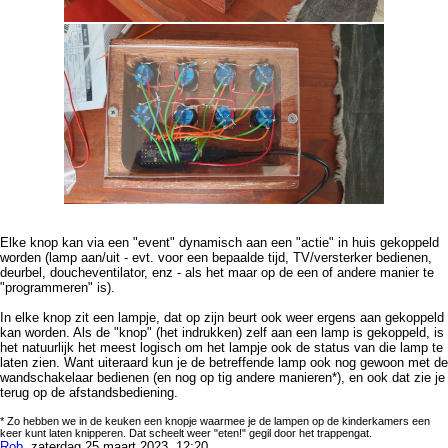
Elke knop kan via een "event" dynamisch aan een "actie" in huis gekoppeld
worden (lamp aan/uit - evt. voor een bepaalde tijd, TV/versterker bedienen,
deurbel, doucheventilator, enz - als het maar op de een of andere manier te
"programmeren" is).
In elke knop zit een lampje, dat op zijn beurt ook weer ergens aan gekoppeld
kan worden. Als de "knop" (het indrukken) zelf aan een lamp is gekoppeld, is
het natuurlijk het meest logisch om het lampje ook de status van die lamp te
laten zien. Want uiteraard kun je de betreffende lamp ook nog gewoon met de
wandschakelaar bedienen (en nog op tig andere manieren*), en ook dat zie je
terug op de afstandsbediening.
* Zo hebben we in de keuken een knopje waarmee je de lampen op de kinderkamers een
keer kunt laten knipperen. Dat scheelt weer "eten!" gegil door het trappengat.
Rob
, zaterdag 25 maart 2023, 12:20