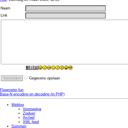
Naam
Link
Gegevens opslaan
Flowmeter fun
Base-N encoding en decoding (in PHP)
Weblog
Voorpagina
Zoeken
Archief
XML feed
Sommen