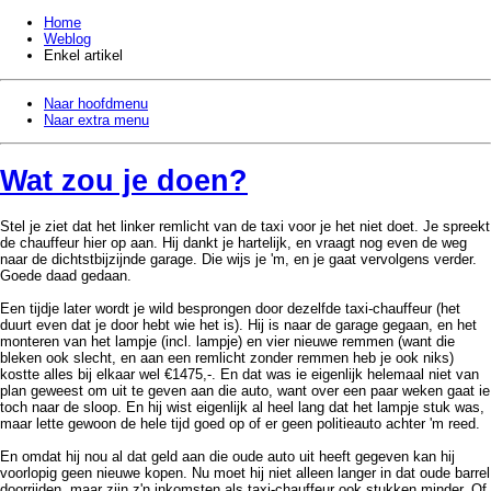
Home
Weblog
Enkel artikel
Naar hoofdmenu
Naar extra menu
Wat zou je doen?
Stel je ziet dat het linker remlicht van de taxi voor je het niet doet. Je spreekt
de chauffeur hier op aan. Hij dankt je hartelijk, en vraagt nog even de weg
naar de dichtstbijzijnde garage. Die wijs je 'm, en je gaat vervolgens verder.
Goede daad gedaan.
Een tijdje later wordt je wild besprongen door dezelfde taxi-chauffeur (het
duurt even dat je door hebt wie het is). Hij is naar de garage gegaan, en het
monteren van het lampje (incl. lampje) en vier nieuwe remmen (want die
bleken ook slecht, en aan een remlicht zonder remmen heb je ook niks)
kostte alles bij elkaar wel €1475,-. En dat was ie eigenlijk helemaal niet van
plan geweest om uit te geven aan die auto, want over een paar weken gaat ie
toch naar de sloop. En hij wist eigenlijk al heel lang dat het lampje stuk was,
maar lette gewoon de hele tijd goed op of er geen politieauto achter 'm reed.
En omdat hij nou al dat geld aan die oude auto uit heeft gegeven kan hij
voorlopig geen nieuwe kopen. Nu moet hij niet alleen langer in dat oude barrel
doorrijden, maar zijn z'n inkomsten als taxi-chauffeur ook stukken minder. Of