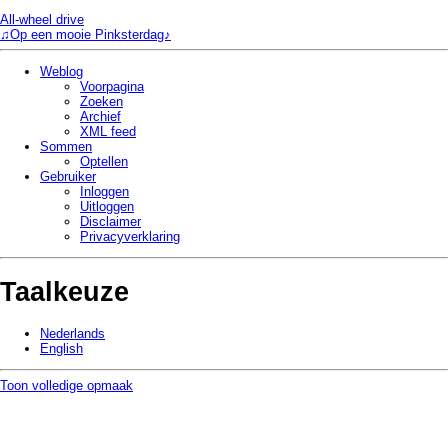
All-wheel drive
♫Op een mooie Pinksterdag♪
Weblog
Voorpagina
Zoeken
Archief
XML feed
Sommen
Optellen
Gebruiker
Inloggen
Uitloggen
Disclaimer
Privacy­verklaring
Taalkeuze
Nederlands
English
Toon volledige opmaak