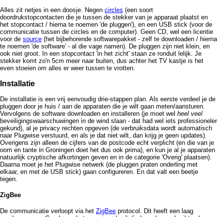
Alles zit netjes in een doosje. Negen
circles
(een soort
doordrukstopcontacten die je tussen de stekker van je apparaat plaatst en
het stopcontact / hierna te noemen 'de pluggen'), en een USB stick (voor de
communicatie tussen de circles en de computer). Geen CD, wel een licentie
voor de
source
(het bijbehorende softwarepakket - zelf te downloaden / hierna
te noemen 'de software' - al die vage namen). De pluggen zijn niet klein, en
ook niet groot. In een stopcontact 'in het zicht' staan ze ronduit lelijk. Je
stekker komt zo'n 5cm meer naar buiten, dus achter het TV kastje is het
even stoeien om alles er weer tussen te vrotten.
Installatie
De installatie is een vrij eenvoudig drie-stappen plan. Als eerste verdeel je de
pluggen door je huis / aan de apparaten die je wilt gaan meten/aansturen.
Vervolgens de software downloaden en installeren (je moet wel
heel veel
beveiligingswaarschuwingen in de wind slaan - dat had wel iets professioneler
gekund), al je privacy rechten opgeven (de verbruiksdata wordt automatisch
naar Plugwise verstuurd, en als je dat niet wilt, dan krijg je geen updates).
Overigens zijn alleen de cijfers van de postcode echt verplicht (en die van je
oom en tante in Groningen doet het dus ook prima), en kun je al je apparaten
natuurlijk cryptische afkortingen geven en in de categorie 'Overig' plaatsen).
Daarna moet je het Plugwise netwerk (de pluggen praten onderling met
elkaar, en met de USB stick) gaan configureren. En dat valt een beetje
tegen.
ZigBee
De communicatie verloopt via het
ZigBee
protocol. Dit heeft een laag