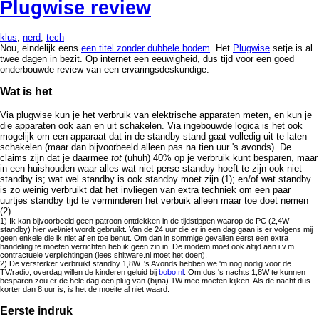
Plugwise review
klus
,
nerd
,
tech
Nou, eindelijk eens
een titel zonder dubbele bodem
. Het
Plugwise
setje is al
twee dagen in bezit. Op internet een eeuwigheid, dus tijd voor een goed
onderbouwde review van een ervaringsdeskundige.
Wat is het
Via plugwise kun je het verbruik van elektrische apparaten meten, en kun je
die apparaten ook aan en uit schakelen. Via ingebouwde logica is het ook
mogelijk om een apparaat dat in de standby stand gaat volledig uit te laten
schakelen (maar dan bijvoorbeeld alleen pas na tien uur 's avonds). De
claims zijn dat je daarmee
tot
(uhuh) 40% op je verbruik kunt besparen, maar
in een huishouden waar alles wat niet perse standby hoeft te zijn ook niet
standby is; wat wel standby is ook standby moet zijn (1); en/of wat standby
is zo weinig verbruikt dat het invliegen van extra techniek om een paar
uurtjes standby tijd te verminderen het verbuik alleen maar toe doet nemen
(2).
1) Ik kan bijvoorbeeld geen patroon ontdekken in de tijdstippen waarop de PC (2,4W
standby) hier wel/niet wordt gebruikt. Van de 24 uur die er in een dag gaan is er volgens mij
geen enkele die ik niet af en toe benut. Om dan in sommige gevallen eerst een extra
handeling te moeten verrichten heb ik geen zin in. De modem moet ook altijd aan i.v.m.
contractuele verplichtingen (lees shitware.nl moet het doen).
2) De versterker verbruikt standby 1,8W. 's Avonds hebben we 'm nog nodig voor de
TV/radio, overdag willen de kinderen geluid bij
bobo.nl
. Om dus 's nachts 1,8W te kunnen
besparen zou er de hele dag een plug van (bijna) 1W mee moeten kijken. Als de nacht dus
korter dan 8 uur is, is het de moeite al niet waard.
Eerste indruk