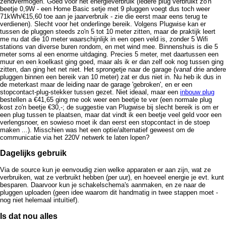
zendvermogen. Goed voor het energieverbruik (iedere plug verbruikt zo'n
beetje 0,9W - een Home Basic setje met 9 pluggen voegt dus toch weer
71kWh/€15,60 toe aan je jaarverbruik - zie die eerst maar eens terug te
verdienen). Slecht voor het onderlinge bereik. Volgens Plugwise kan er
tussen de pluggen steeds zo'n 5 tot 10 meter zitten, maar de praktijk leert
me nu dat die 10 meter waarschijnlijk in een open veld is, zonder 5 Wifi
stations van diverse buren rondom, en met wind mee. Binnenshuis is die 5
meter soms al een enorme uitdaging. Precies 5 meter, met daartussen een
muur en een koelkast ging goed, maar als ik er dan zelf ook nog tussen ging
zitten, dan ging het net niet. Het sprongetje naar de garage (vanaf drie andere
pluggen binnen een bereik van 10 meter) zat er dus niet in. Nu heb ik dus in
de meterkast maar de leiding naar de garage 'gebroken', en er een
stopcontact-plug-stekker tussen gezet. Niet ideaal, maar een
inbouw plug
bestellen a €41,65 ging me ook weer een beetje te ver (een normale plug
kost zo'n beetje €30,-; de suggestie van Plugwise bij slecht bereik is om er
een plug tussen te plaatsen, maar dat vindt ik een beetje veel geld voor een
verlengsnoer, en sowieso moet ik dan eerst een stopcontact in de stoep
maken ...). Misschien was het een optie/alternatief geweest om de
communicatie via het 220V netwerk te laten lopen?
Dagelijks gebruik
Via de source kun je eenvoudig zien welke apparaten er aan zijn, wat ze
verbruiken, wat ze verbruikt hebben (per uur), en hoeveel energie je evt. kunt
besparen. Daarvoor kun je schakelschema's aanmaken, en ze naar de
pluggen uploaden (geen idee waarom dit handmatig in twee stappen moet -
nog niet helemaal intuïtief).
Is dat nou alles