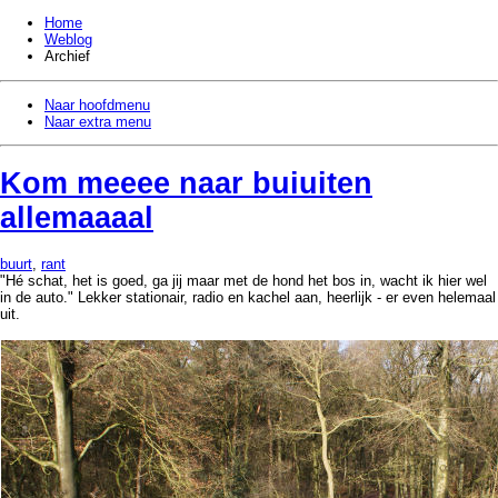
Home
Weblog
Archief
Naar hoofdmenu
Naar extra menu
Kom meeee naar buiuiten
allemaaaal
buurt
,
rant
Hé schat, het is goed, ga jij maar met de hond het bos in, wacht ik hier wel
in de auto.
Lekker stationair, radio en kachel aan, heerlijk - er even helemaal
uit.