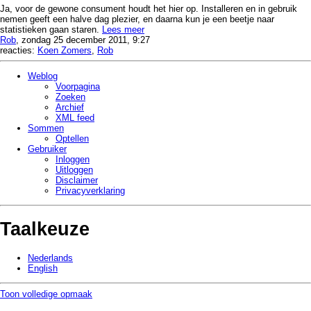
Ja, voor de gewone consument houdt het hier op. Installeren en in gebruik
nemen geeft een halve dag plezier, en daarna kun je een beetje naar
statistieken gaan staren.
Lees meer
Rob
, zondag 25 december 2011, 9:27
reacties:
Koen Zomers
,
Rob
Weblog
Voorpagina
Zoeken
Archief
XML feed
Sommen
Optellen
Gebruiker
Inloggen
Uitloggen
Disclaimer
Privacy­verklaring
Taalkeuze
Nederlands
English
Toon volledige opmaak