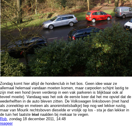
Zondag komt hier altijd de hondenclub in het bos. Geen idee waar ze
allemaal helemaal vandaan moeten komen, maar carpoolen schijnt lastig te
zijn met een hond (even verderop in een vak parkeren is blijkbaar ook al
teveel moeite). Vandaag was het ook de eerste keer dat het me opviel dat de
wederhelften in de auto bleven zitten. De Volkswagen linksboven (met hand
als zonneklep en meteen als anonimiteitsbalkje) liep nog wel lekker rustig,
maar van Mourik rechtsboven dieselde er vrolijk op los - sta je dan lekker in
de tuin het laatste
blad
naalden bij mekaar te vegen.
Rob
, zondag 18 december 2011, 14:48
reageer