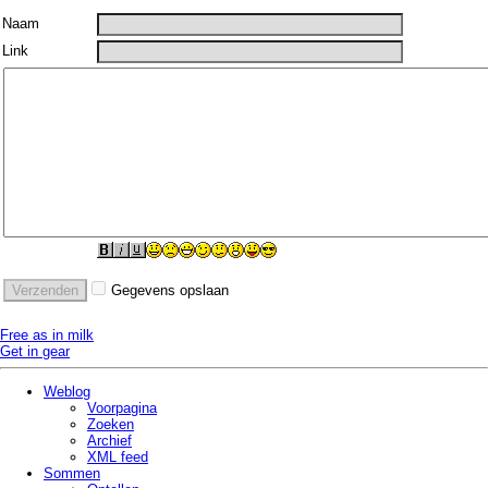
Naam
Link
Gegevens opslaan
Free as in milk
Get in gear
Weblog
Voorpagina
Zoeken
Archief
XML feed
Sommen