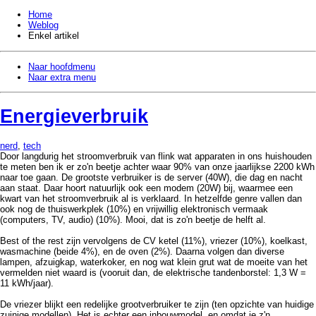
Home
Weblog
Enkel artikel
Naar hoofdmenu
Naar extra menu
Energieverbruik
nerd
,
tech
Door langdurig het stroomverbruik van flink wat apparaten in ons huishouden
te meten ben ik er zo'n beetje achter waar 90% van onze jaarlijkse 2200 kWh
naar toe gaan. De grootste verbruiker is de server (40W), die dag en nacht
aan staat. Daar hoort natuurlijk ook een modem (20W) bij, waarmee een
kwart van het stroomverbruik al is verklaard. In hetzelfde genre vallen dan
ook nog de thuiswerkplek (10%) en vrijwillig elektronisch vermaak
(computers, TV, audio) (10%). Mooi, dat is zo'n beetje de helft al.
Best of the rest zijn vervolgens de CV ketel (11%), vriezer (10%), koelkast,
wasmachine (beide 4%), en de oven (2%). Daarna volgen dan diverse
lampen, afzuigkap, waterkoker, en nog wat klein grut wat de moeite van het
vermelden niet waard is (vooruit dan, de elektrische tandenborstel: 1,3 W =
11 kWh/jaar).
De vriezer blijkt een redelijke grootverbruiker te zijn (ten opzichte van huidige
zuinige modellen). Het is echter een inbouwmodel, en omdat ie z'n