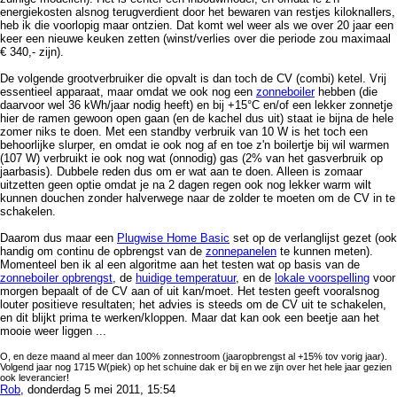
energiekosten alsnog terugverdient door het bewaren van restjes kiloknallers,
heb ik die voorlopig maar ontzien. Dat komt wel weer als we over 20 jaar een
keer een nieuwe keuken zetten (winst/verlies over die periode zou maximaal
€ 340,- zijn).
De volgende grootverbruiker die opvalt is dan toch de CV (combi) ketel. Vrij
essentieel apparaat, maar omdat we ook nog een
zonneboiler
hebben (die
daarvoor wel 36 kWh/jaar nodig heeft) en bij +15°C en/of een lekker zonnetje
hier de ramen gewoon open gaan (en de kachel dus uit) staat ie bijna de hele
zomer niks te doen. Met een standby verbruik van 10 W is het toch een
behoorlijke slurper, en omdat ie ook nog af en toe z'n boilertje bij wil warmen
(107 W) verbruikt ie ook nog wat (onnodig) gas (2% van het gasverbruik op
jaarbasis). Dubbele reden dus om er wat aan te doen. Alleen is zomaar
uitzetten geen optie omdat je na 2 dagen regen ook nog lekker warm wilt
kunnen douchen zonder halverwege naar de zolder te moeten om de CV in te
schakelen.
Daarom dus maar een
Plugwise Home Basic
set op de verlanglijst gezet (ook
handig om continu de opbrengst van de
zonnepanelen
te kunnen meten).
Momenteel ben ik al een algoritme aan het testen wat op basis van de
zonneboiler opbrengst
, de
huidige temperatuur
, en de
lokale voorspelling
voor
morgen bepaalt of de CV aan of uit kan/moet. Het testen geeft vooralsnog
louter positieve resultaten; het advies is steeds om de CV uit te schakelen,
en dit blijkt prima te werken/kloppen. Maar dat kan ook een beetje aan het
mooie weer liggen ...
O, en deze maand al meer dan 100% zonnestroom (jaaropbrengst al +15% tov vorig jaar).
Volgend jaar nog 1715 W(piek) op het schuine dak er bij en we zijn over het hele jaar gezien
ook leverancier!
Rob
, donderdag 5 mei 2011, 15:54