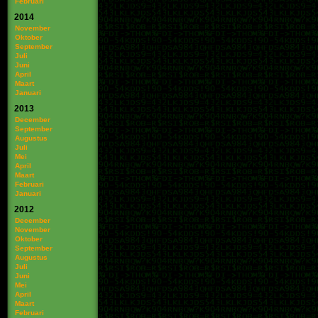
Februari
2014
November
Oktober
September
Juli
Juni
April
Maart
Januari
2013
December
September
Augustus
Juli
Mei
April
Maart
Februari
Januari
2012
December
November
Oktober
September
Augustus
Juli
Juni
Mei
April
Maart
Februari