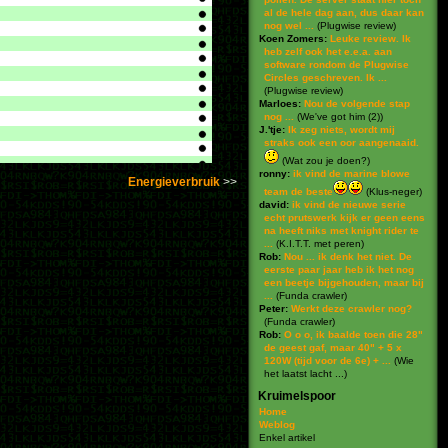
al de hele dag aan, dus daar kan
nog wel ...
(
Plugwise review
)
Koen Zomers:
Leuke review. Ik
heb zelf ook het e.e.a. aan
software rondom de Plugwise
Circles geschreven. Ik ...
(
Plugwise review
)
Marloes:
Nou de volgende stap
nog ...
(
We've got him (2)
)
J.'tje:
Ik zeg niets, wordt mij
straks ook een oor aangenaaid.
(
Wat zou je doen?
)
ronny:
ik vind de marine blowe
Energieverbruik
team de beste
(
Klus-neger
)
david:
ik vind de nieuwe serie
echt prutswerk kijk er geen eens
na heeft niks met knight rider te
...
(
K.I.T.T. met peren
)
Rob:
Nou ... ik denk het niet. De
eerste paar jaar heb ik het nog
een beetje bijgehouden, maar bij
...
(
Funda crawler
)
Peter:
Werkt deze crawler nog?
(
Funda crawler
)
Rob:
O o o, ik baalde toen die 28"
de geest gaf, maar 40" + 5 x
120W (tijd voor de 6e) + ...
(
Wie
het laatst lacht ...
)
Kruimelspoor
Home
Weblog
Enkel artikel