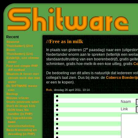
Recent
Free as in milk
Stralend
Thuisbatterij (2/n)
e
In plaats van gisteren (2
paasdag) naar een (uitgestor
Boom
Thuisbatterij (1/n)
Nederlander enorm aan te spreken (letterlijk een weila
Eindelijk, een slimme
standaarduitrusting van een boerenbedrijf), gratis geiten
meter
schminken, gratis hoe-melk-ik-een-koe uitleg, gratis
Co
Fast and simple PHP
diff method
De bedoeling van dit alles is natuurlijk dat iedereen v
Waarom ik liever met
collega's laat zien. Dus bij deze: de
Coberco Boederij
stroom werk dan met
water
er een te kopen).
De $HITWARE meme
coin
Rob
, dinsdag 26 april 2011, 10:14
Backup
Nieuwe vriezer
Naam
Gratis postcode tabel
Don't do drugs kids
Link
JSON lines file
handler (in PHP)
Vrij ingewikkelde
hotel
wisselschakeling
Base-N encoding en
decoding (in PHP)