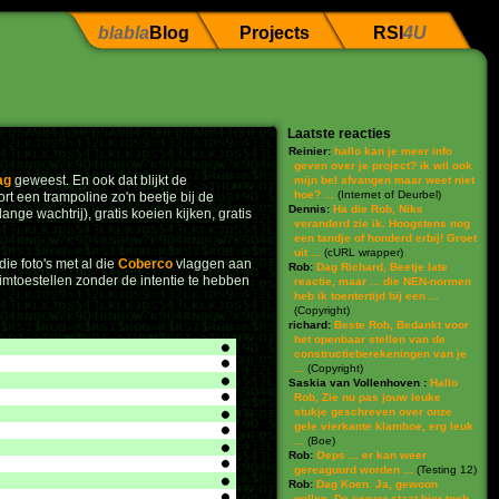
blabla
Blog
Projects
RSI
4U
Laatste reacties
Reinier:
hallo kan je meer info
geven over je project? ik wil ook
ag
geweest. En ook dat blijkt de
mijn bel afvangen maar weet niet
hoe? ...
(
Internet of Deurbel
)
rt een trampoline zo'n beetje bij de
Dennis:
Ha die Rob, Niks
ange wachtrij), gratis koeien kijken, gratis
veranderd zie ik. Hoogstens nog
een tandje of honderd erbij! Groet
uit ...
(
cURL wrapper
)
die foto's met al die
Coberco
vlaggen aan
Rob:
Dag Richard, Beetje late
limtoestellen zonder de intentie te hebben
reactie, maar ... die NEN-normen
heb ik toentertijd bij een ...
(
Copyright
)
richard:
Beste Rob, Bedankt voor
het openbaar stellen van de
constructieberekeningen van je
...
(
Copyright
)
Saskia van Vollenhoven :
Hallo
Rob, Zie nu pas jouw leuke
stukje geschreven over onze
gele vierkante klamboe, erg leuk
...
(
Boe
)
Rob:
Oeps ... er kan weer
gereaguurd worden ...
(
Testing 12
)
Rob:
Dag Koen. Ja, gewoon
pollen. De server staat hier toch