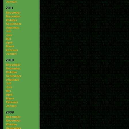
Januari
2011
December
November
Oktober
September
Augustus
Juli
Juni
Mei
April
Maart
Februari
Januari
2010
December
November
Oktober
September
Augustus
Juli
Juni
Mei
April
Maart
Februari
Januari
2009
December
November
Oktober
September