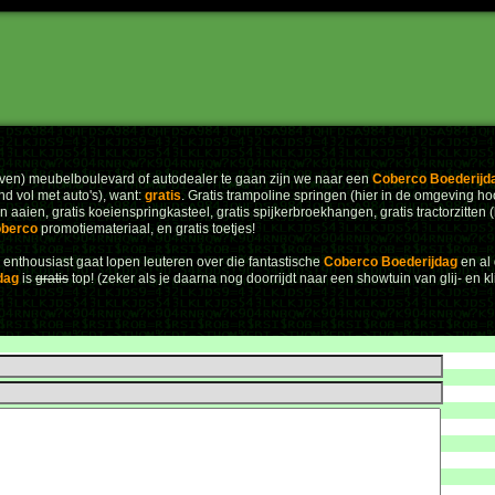
ven) meubelboulevard of autodealer te gaan zijn we naar een
Coberco Boederijd
nd vol met auto's), want:
gratis
. Gratis trampoline springen (hier in de omgeving hoo
 aaien, gratis koeienspringkasteel, gratis spijkerbroekhangen, gratis tractorzitten (l
berco
promotiemateriaal, en gratis toetjes!
ol enthousiast gaat lopen leuteren over die fantastische
Coberco Boederijdag
en al 
dag
is
gratis
top! (zeker als je daarna nog doorrijdt naar een showtuin van glij- en k