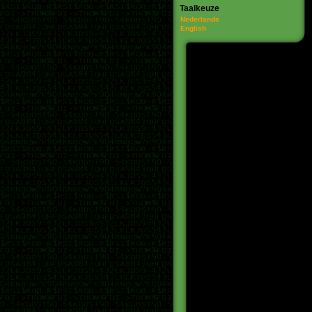
Taalkeuze
Nederlands
English