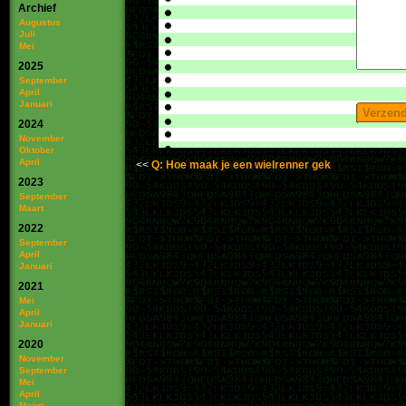
Archief
Augustus
Juli
Mei
2025
September
April
Januari
2024
November
Oktober
April
Q: Hoe maak je een wielrenner gek
2023
September
Maart
2022
September
April
Januari
2021
Mei
April
Januari
2020
November
September
Mei
April
Maart