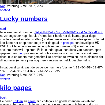
Rob
, zaterdag 5 mei 2007, 20:39
reageer
Lucky numbers
nerd
Iedereen die dit nummer
09-F9-11-02-9D-74-E3-5B-D8-41-56-C5-63-56-88-C0
nu zo ongeveer nog niet uit z'n kop kent heeft het de laatste paar dagen
zonder internet moeten stellen (of alleen maar naar pr0n sites gesurft). In het
kort komt het er op neer dat je met dit getal
in principe
een beveiligde HD-
DVD kunt lezen en dus een eigen player kunt maken (?) en/of de boel
stiekem toch wel kopieren. Er is in ieder geval een doos van pandora open
gegaan toen
men
probeerde het publiceren van dit nummer te voorkomen
door links en rechts met gerechtelijke bevelen te zwaaien, en te claimen dat
dit nummer (en er zijn er nog meer) auteursrechtelijk beschermd is.
In dat geval wil ik vast de volgende nummers 'claimen':
6C-8A-91-45-9B-
.
62-D0-E3-87-A4-78-92-D1-2D-70-11
Rob
, zaterdag 5 mei 2007, 21:59
reageer
kilo pages
boek
De heren
Tolkien
en
Lewis
zijn collega's en goede vrienden van elkaar
geweest. Iets wat ze in ieder geval met elkaar gemeen hebben is dat ze