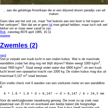
... aan die gelukkige Amerikaan die er een drijvend droom paradijs van wil
maken.
Geen idee wie het ooit zei, maar
het leukste aan een boot is het kopen en
het verkopen
. Niet dat we er geen
lol
mee gehad hebben, maar toch ook wel
lekker om er maar weer vanaf te zijn.
Rob
, zaterdag 8078 april 1985, 16:11
reageer
Zwemles (2)
nerd
Stel je verpakt een kuub lucht in een stalen kubus. Wat is de maximale
3
wanddikte zodat het ding nog net blijft drijven? Water weegt 1000 kg/m
,
3
3
staal 7800 kg/m
. Staal weegt onder water dus 6800 kg/m
, en een kuub
lucht levert een opwaartse kracht van 1000 kg. De stalen kubus mag dus uit
3
maximaal 0,147 m
staal bestaan.
Een snelle check met 6 wanden van een vierkante meter en een wanddikte
d:
Voor de werktuigbouwer nauwkeurig genoeg. Die moet nu op zoek naar
plaatstaal van 20 mm en eventueel een beetje balast (de hoognodige
spanten?), maar de wiskundige wil meer. Een kubus heeft tenslotte ook