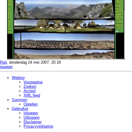
Rob
, donderdag 24 mei 2007, 20:18
reageer
Weblog
Voorpagina
Zoeken
Archief
XML feed
Sommen
Optellen
Gebruiker
Inloggen
Uitloggen
Disclaimer
Privacy­verklaring