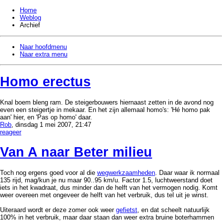
Home
Weblog
Archief
Naar hoofdmenu
Naar extra menu
Homo erectus
Knal boem bleng ram. De steigerbouwers hiernaast zetten in de avond nog
even een steigertje in mekaar. En het zijn allemaal homo's: 'Hé homo pak
aan' hier, en 'Pas op homo' daar.
Rob
, dinsdag 1 mei 2007, 21:47
reageer
Van A naar Beter milieu
Toch nog ergens goed voor al die
wegwerkzaamheden
. Daar waar ik normaal
135 rijd, mag/kun je nu maar 90..95 km/u. Factor 1.5, luchtweerstand doet
iets in het kwadraat, dus minder dan de helft van het vermogen nodig. Komt
weer overeen met ongeveer de helft van het verbruik, dus tel uit je winst.
Uiteraard wordt er deze zomer ook weer
gefietst
, en dat scheelt natuurlijk
100% in het verbruik, maar daar staan dan weer extra bruine boterhammen