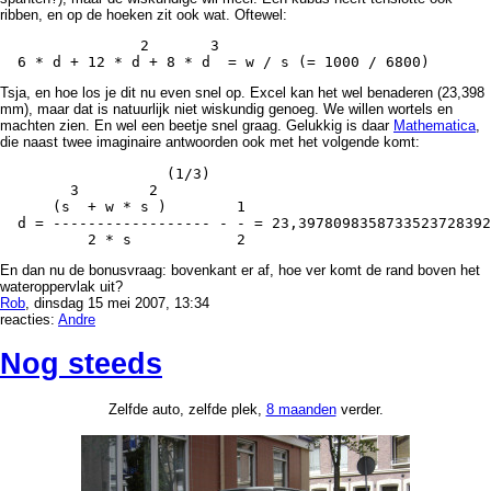
ribben, en op de hoeken zit ook wat. Oftewel:
                2       3

Tsja, en hoe los je dit nu even snel op. Excel kan het wel benaderen (23,398
mm), maar dat is natuurlijk niet wiskundig genoeg. We willen wortels en
machten zien. En wel een beetje snel graag. Gelukkig is daar
Mathematica
,
die naast twee imaginaire antwoorden ook met het volgende komt:
                   (1/3)

        3        2 

      (s  + w * s )        1

  d = ------------------ - - = 23,3978098358733523728392
En dan nu de bonusvraag: bovenkant er af, hoe ver komt de rand boven het
wateroppervlak uit?
Rob
, dinsdag 15 mei 2007, 13:34
reacties:
Andre
Nog steeds
Zelfde auto, zelfde plek,
8 maanden
verder.