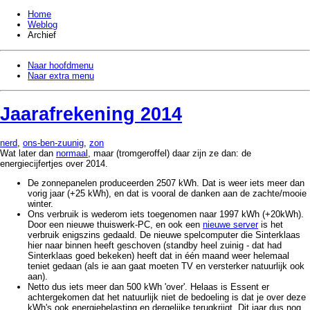
Home
Weblog
Archief
Naar hoofdmenu
Naar extra menu
Jaarafrekening 2014
nerd
,
ons-ben-zuunig
,
zon
Wat later dan
normaal
, maar (tromgeroffel) daar zijn ze dan: de
energiecijfertjes over 2014.
De zonnepanelen produceerden 2507 kWh. Dat is weer iets meer dan
vorig jaar (+25 kWh), en dat is vooral de danken aan de zachte/mooie
winter.
Ons verbruik is wederom iets toegenomen naar 1997 kWh (+20kWh).
Door een nieuwe thuiswerk-PC, en ook een
nieuwe server
is het
verbruik enigszins gedaald. De nieuwe spelcomputer die Sinterklaas
hier naar binnen heeft geschoven (standby heel zuinig - dat had
Sinterklaas goed bekeken) heeft dat in één maand weer helemaal
teniet gedaan (als ie aan gaat moeten TV en versterker natuurlijk ook
aan).
Netto dus iets meer dan 500 kWh 'over'. Helaas is Essent er
achtergekomen dat het natuurlijk niet de bedoeling is dat je over deze
kWh's ook energiebelasting en dergelijke terugkrijgt. Dit jaar dus nog