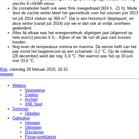
slechts 8 ct/kWh retour.
De zonneboiler heeft ook weer flink meegedraaid (924 h, -21 h). Mede
door de zachte winter bleef het gasverbruik voor het seizoen juni 2013
3
tot juli 2014 steken op 369 m
. Dat is een historisch 'dieptepunt', en
deze winter (vanaf juli 2014) zijn we er dan ook al vrolijk overheen
gedenderd.
Alles bij elkaar was het energieverbruik afgelopen jaar (afgerond op
hele euro's) precies € 0,-. Kijken of we 'de nul' dit jaar vast kunnen
houden.
Nog even de temperatuur minima en maxima. De eerste helft van het
jaar stond het laagterecord op een schamele -3,2 °C. Op de valreep
(28 december) werd dat nog -5,9 °C. Het warmst was het op 19 juni
met 33,6 °C.
Rob
, zaterdag 28 februari 2015, 16:15
reageer
Weblog
Voorpagina
Zoeken
Archief
XML feed
Sommen
Optellen
Gebruiker
Inloggen
Uitloggen
Disclaimer
Privacy­verklaring