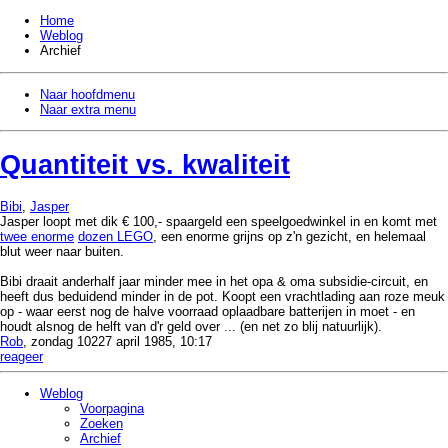
Home
Weblog
Archief
Naar hoofdmenu
Naar extra menu
Quantiteit vs. kwaliteit
Bibi
,
Jasper
Jasper loopt met dik € 100,- spaargeld een speelgoedwinkel in en komt met
twee enorme
dozen LEGO
, een enorme grijns op z'n gezicht, en helemaal
blut weer naar buiten.
Bibi draait anderhalf jaar minder mee in het opa & oma subsidie-circuit, en
heeft dus beduidend minder in de pot. Koopt een vrachtlading aan roze meuk
op - waar eerst nog de halve voorraad oplaadbare batterijen in moet - en
houdt alsnog de helft van d'r geld over ... (en net zo blij natuurlijk).
Rob
, zondag 10227 april 1985, 10:17
reageer
Weblog
Voorpagina
Zoeken
Archief