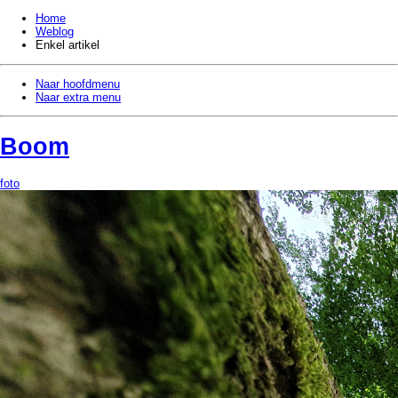
Home
Weblog
Enkel artikel
Naar hoofdmenu
Naar extra menu
Boom
foto