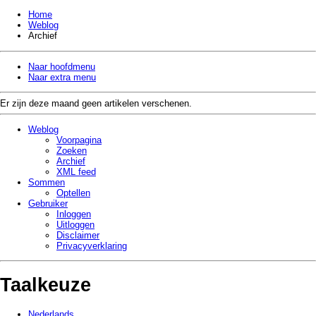
Home
Weblog
Archief
Naar hoofdmenu
Naar extra menu
Er zijn deze maand geen artikelen verschenen.
Weblog
Voorpagina
Zoeken
Archief
XML feed
Sommen
Optellen
Gebruiker
Inloggen
Uitloggen
Disclaimer
Privacy­verklaring
Taalkeuze
Nederlands