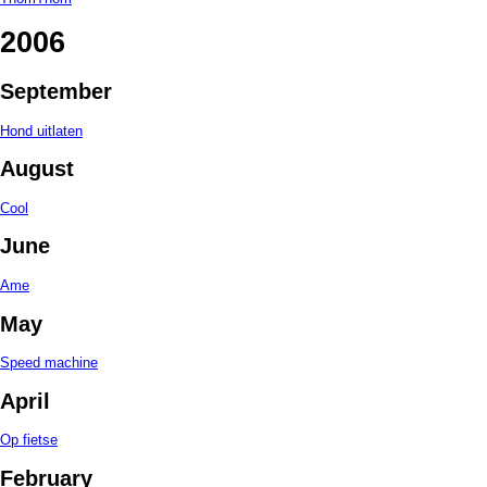
2006
September
Hond uitlaten
August
Cool
June
Ame
May
Speed machine
April
Op fietse
February