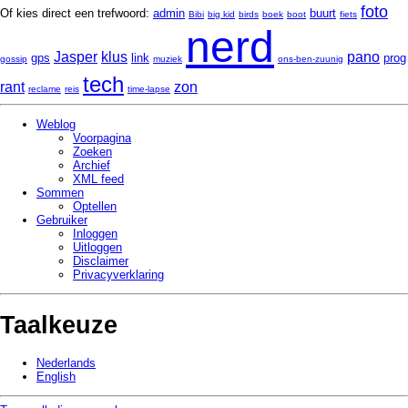
foto
Of kies direct een trefwoord:
admin
buurt
Bibi
big kid
birds
boek
boot
fiets
nerd
Jasper
klus
pano
gps
link
prog
gossip
muziek
ons-ben-zuunig
tech
rant
zon
reclame
reis
time-lapse
Weblog
Voorpagina
Zoeken
Archief
XML feed
Sommen
Optellen
Gebruiker
Inloggen
Uitloggen
Disclaimer
Privacy­verklaring
Taalkeuze
Nederlands
English