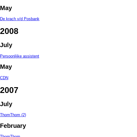
May
De krach v/d Posbank
2008
July
Persoonlijke assistent
May
CDN
2007
July
ThomThom (2)
February
ThomThom