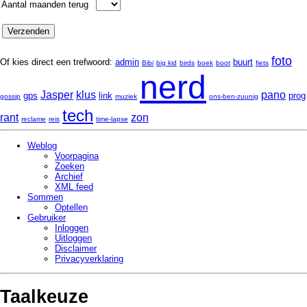
Aantal maanden terug
foto
Of kies direct een trefwoord:
admin
buurt
Bibi
big kid
birds
boek
boot
fiets
nerd
Jasper
klus
pano
gps
link
prog
gossip
muziek
ons-ben-zuunig
tech
rant
zon
reclame
reis
time-lapse
Weblog
Voorpagina
Zoeken
Archief
XML feed
Sommen
Optellen
Gebruiker
Inloggen
Uitloggen
Disclaimer
Privacy­verklaring
Taalkeuze