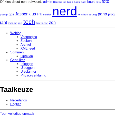
foto
Of kies direct een trefwoord:
admin
buurt
Bibi
big kid
birds
boek
boot
fiets
nerd
Jasper
klus
pano
gps
link
prog
gossip
muziek
ons-ben-zuunig
tech
rant
zon
reclame
reis
time-lapse
Weblog
Voorpagina
Zoeken
Archief
XML feed
Sommen
Optellen
Gebruiker
Inloggen
Uitloggen
Disclaimer
Privacy­verklaring
Taalkeuze
Nederlands
English
Toon volledige opmaak