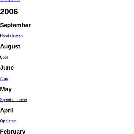
2006
September
Hond uitlaten
August
Cool
June
Ame
May
Speed machine
April
Op fietse
February