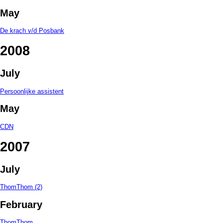
May
De krach v/d Posbank
2008
July
Persoonlijke assistent
May
CDN
2007
July
ThomThom (2)
February
ThomThom