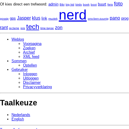
foto
Of kies direct een trefwoord:
admin
buurt
Bibi
big kid
birds
boek
boot
fiets
nerd
Jasper
klus
pano
gps
link
prog
gossip
muziek
ons-ben-zuunig
tech
rant
zon
reclame
reis
time-lapse
Weblog
Voorpagina
Zoeken
Archief
XML feed
Sommen
Optellen
Gebruiker
Inloggen
Uitloggen
Disclaimer
Privacy­verklaring
Taalkeuze
Nederlands
English