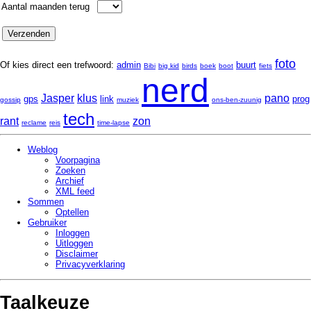
Aantal maanden terug
foto
Of kies direct een trefwoord:
admin
buurt
Bibi
big kid
birds
boek
boot
fiets
nerd
Jasper
klus
pano
gps
link
prog
gossip
muziek
ons-ben-zuunig
tech
rant
zon
reclame
reis
time-lapse
Weblog
Voorpagina
Zoeken
Archief
XML feed
Sommen
Optellen
Gebruiker
Inloggen
Uitloggen
Disclaimer
Privacy­verklaring
Taalkeuze