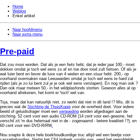
Home
Weblog
Enkel artikel
Naar hoofdmenu
Naar extra menu
Pre-paid
Dat zou mooi worden. Dat als je een fiets hebt, dat je ieder jaar 100,- moet
dokken omdat je toch wel eens zo af en toe door rood zult fietsen. Of als je
wat luier bent en liever de luxe van 4 wielen en een stuur hebt: 200,- op
voorhand overmaken naar Leeuwarden omdat je toch wel eens te hard zal
rijden (als je zo lui bent zul je je ook wel eens verslapen). En nog man ook ?
Dan ook maar meteen 50,- in het wildplasfonds storten. Gewoon alles al op
voorhand afrekenen, het komt er 'toch' wel van.
Tsja, maar dat kan natuurlijk niet, zo werkt dat niet in dit land !? Mis, dit is
precies wat de
Stichting de ThuisKopie
voor de overheid doet. Voor iedere
beeld of geluidsdrager moet een
vergoeding
worden afgedragen aan de
stichting. 52 cent voor een audio CD-ROM (14 cent voor een gewone, het
verschil zit 'm dus helemaal niet in de - zogenaamd - betere kwaliteit !?), en
60 cent voor een DVD-R/RW
.
Nou snapte ik deze hele boekhoudkundige truc altijd wel een beetje voor
cassettebandjes. Nadat het C64 tijdperk voorbij was, werd het gemiddelde