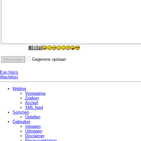
Gegevens opslaan
Ego foto's
Wachtlijst
Weblog
Voorpagina
Zoeken
Archief
XML feed
Sommen
Optellen
Gebruiker
Inloggen
Uitloggen
Disclaimer
Privacy­verklaring