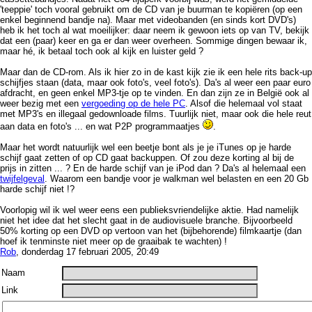
'teeppie' toch vooral gebruikt om de CD van je buurman te kopiëren (op een
enkel beginnend bandje na). Maar met videobanden (en sinds kort DVD's)
heb ik het toch al wat moeilijker: daar neem ik gewoon iets op van TV, bekijk
dat een (paar) keer en ga er dan weer overheen. Sommige dingen bewaar ik,
maar hé, ik betaal toch ook al kijk en luister geld ?
Maar dan de CD-rom. Als ik hier zo in de kast kijk zie ik een hele rits back-up
schijfjes staan (data, maar ook foto's, veel foto's). Da's al weer een paar euro
afdracht, en geen enkel MP3-tje op te vinden. En dan zijn ze in België ook al
weer bezig met een
vergoeding op de hele PC
. Alsof die helemaal vol staat
met MP3's en illegaal gedownloade films. Tuurlijk niet, maar ook die hele reut
aan data en foto's ... en wat P2P programmaatjes
.
Maar het wordt natuurlijk wel een beetje bont als je je iTunes op je harde
schijf gaat zetten of op CD gaat backuppen. Of zou deze korting al bij de
prijs in zitten ... ? En de harde schijf van je iPod dan ? Da's al helemaal een
twijfelgeval
. Waarom een bandje voor je walkman wel belasten en een 20 Gb
harde schijf niet !?
Voorlopig wil ik wel weer eens een publieksvriendelijke aktie. Had namelijk
niet het idee dat het slecht gaat in de audiovisuele branche. Bijvoorbeeld
50% korting op een DVD op vertoon van het (bijbehorende) filmkaartje (dan
hoef ik tenminste niet meer op de graaibak te wachten) !
Rob
, donderdag 17 februari 2005, 20:49
Naam
Link