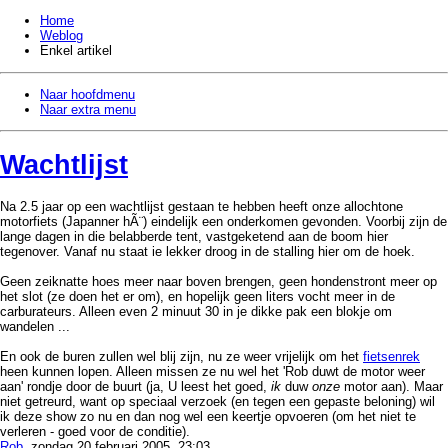
Home
Weblog
Enkel artikel
Naar hoofdmenu
Naar extra menu
Wachtlijst
Na 2.5 jaar op een wachtlijst gestaan te hebben heeft onze allochtone
motorfiets (Japanner hÃ¨) eindelijk een onderkomen gevonden. Voorbij zijn de
lange dagen in die belabberde tent, vastgeketend aan de boom hier
tegenover. Vanaf nu staat ie lekker droog in de stalling hier om de hoek.
Geen zeiknatte hoes meer naar boven brengen, geen hondenstront meer op
het slot (ze doen het er om), en hopelijk geen liters vocht meer in de
carburateurs. Alleen even 2 minuut 30 in je dikke pak een blokje om
wandelen ...
En ook de buren zullen wel blij zijn, nu ze weer vrijelijk om het
fietsenrek
heen kunnen lopen. Alleen missen ze nu wel het 'Rob duwt de motor weer
aan' rondje door de buurt (ja, U leest het goed,
ik
duw
onze
motor aan). Maar
niet getreurd, want op speciaal verzoek (en tegen een gepaste beloning) wil
ik deze show zo nu en dan nog wel een keertje opvoeren (om het niet te
verleren - goed voor de conditie).
Rob
, zondag 20 februari 2005, 23:03