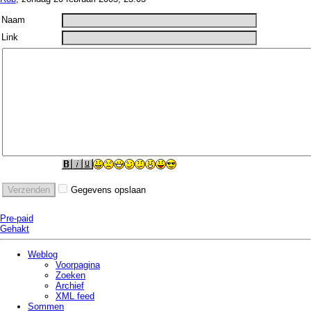
Naam
Link
Gegevens opslaan
Pre-paid
Gehakt
Weblog
Voorpagina
Zoeken
Archief
XML feed
Sommen